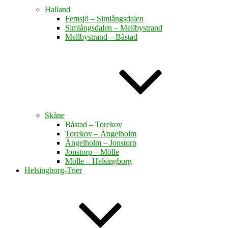
Halland
Femsjö – Simlångsdalen
Simlångsdalen – Mellbystrand
Mellbystrand – Båstad
Skåne
Båstad – Torekov
Torekov – Ängelholm
Ängelholm – Jonstorp
Jonstorp – Mölle
Mölle – Helsingborg
Helsingborg-Trier