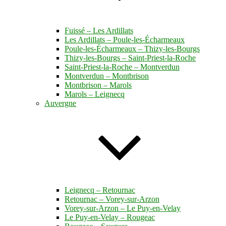
Fuissé – Les Ardillats
Les Ardillats – Poule-les-Écharmeaux
Poule-les-Écharmeaux – Thizy-les-Bourgs
Thizy-les-Bourgs – Saint-Priest-la-Roche
Saint-Priest-la-Roche – Montverdun
Montverdun – Montbrison
Montbrison – Marols
Marols – Leignecq
Auvergne
Leignecq – Retournac
Retournac – Vorey-sur-Arzon
Vorey-sur-Arzon – Le Puy-en-Velay
Le Puy-en-Velay – Rougeac