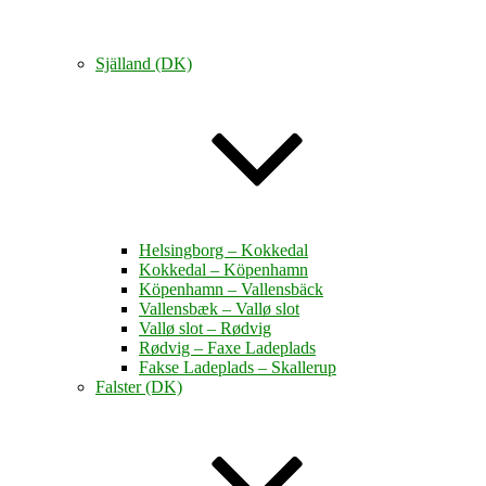
Själland (DK)
Helsingborg – Kokkedal
Kokkedal – Köpenhamn
Köpenhamn – Vallensbäck
Vallensbæk – Vallø slot
Vallø slot – Rødvig
Rødvig – Faxe Ladeplads
Fakse Ladeplads – Skallerup
Falster (DK)