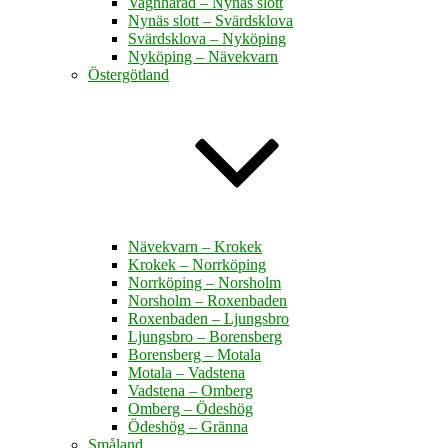
Vagnhärad – Nynäs slott
Nynäs slott – Svärdsklova
Svärdsklova – Nyköping
Nyköping – Nävekvarn
Östergötland
Nävekvarn – Krokek
Krokek – Norrköping
Norrköping – Norsholm
Norsholm – Roxenbaden
Roxenbaden – Ljungsbro
Ljungsbro – Borensberg
Borensberg – Motala
Motala – Vadstena
Vadstena – Omberg
Omberg – Ödeshög
Ödeshög – Gränna
Småland