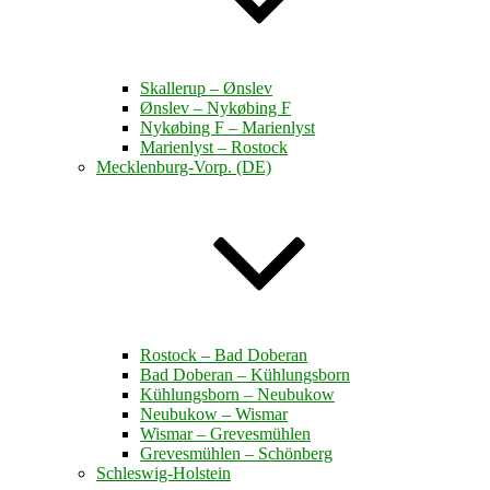
Skallerup – Ønslev
Ønslev – Nykøbing F
Nykøbing F – Marienlyst
Marienlyst – Rostock
Mecklenburg-Vorp. (DE)
Rostock – Bad Doberan
Bad Doberan – Kühlungsborn
Kühlungsborn – Neubukow
Neubukow – Wismar
Wismar – Grevesmühlen
Grevesmühlen – Schönberg
Schleswig-Holstein