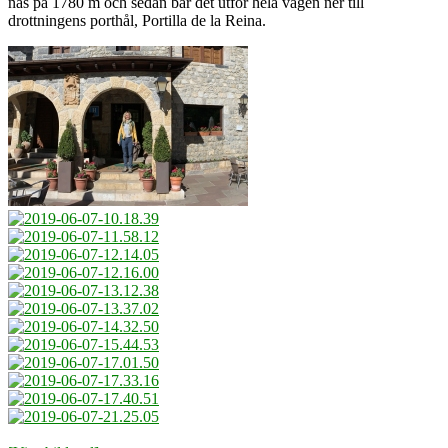
nås på 1780 m och sedan bär det utför hela vägen ner till
drottningens porthål, Portilla de la Reina.