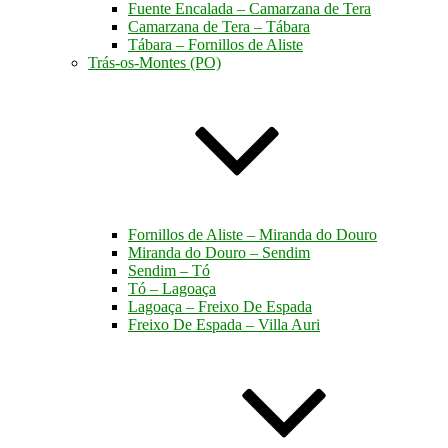
Fuente Encalada – Camarzana de Tera
Camarzana de Tera – Tábara
Tábara – Fornillos de Aliste
Trás-os-Montes (PO)
Fornillos de Aliste – Miranda do Douro
Miranda do Douro – Sendim
Sendim – Tó
Tó – Lagoaça
Lagoaça – Freixo De Espada
Freixo De Espada – Villa Auri