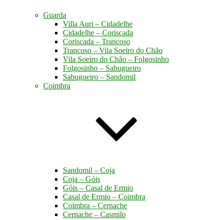
Guarda
Villa Auri – Cidadelhe
Cidadelhe – Coriscada
Coriscada – Trancoso
Trancoso – Vila Soeiro do Chão
Vila Soeiro do Chão – Folgosinho
Folgosinho – Sabugueiro
Sabugueiro – Sandomil
Coimbra
Sandomil – Coja
Coja – Góis
Góis – Casal de Ermio
Casal de Ermio – Coimbra
Coimbra – Cernache
Cernache – Casmilo