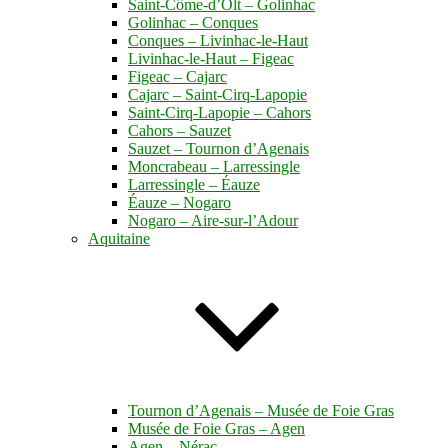
Saint-Côme-d’Olt – Golinhac
Golinhac – Conques
Conques – Livinhac-le-Haut
Livinhac-le-Haut – Figeac
Figeac – Cajarc
Cajarc – Saint-Cirq-Lapopie
Saint-Cirq-Lapopie – Cahors
Cahors – Sauzet
Sauzet – Tournon d’Agenais
Moncrabeau – Larressingle
Larressingle – Éauze
Éauze – Nogaro
Nogaro – Aire-sur-l’Adour
Aquitaine
Tournon d’Agenais – Musée de Foie Gras
Musée de Foie Gras – Agen
Agen – Nérac