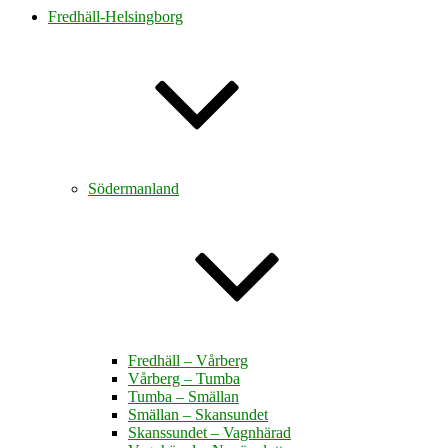
Fredhäll-Helsingborg
Södermanland
Fredhäll – Vårberg
Vårberg – Tumba
Tumba – Smällan
Smällan – Skansundet
Skanssundet – Vagnhärad