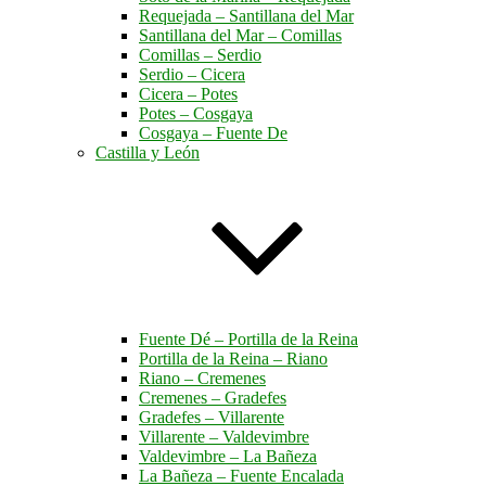
Requejada – Santillana del Mar
Santillana del Mar – Comillas
Comillas – Serdio
Serdio – Cicera
Cicera – Potes
Potes – Cosgaya
Cosgaya – Fuente De
Castilla y León
Fuente Dé – Portilla de la Reina
Portilla de la Reina – Riano
Riano – Cremenes
Cremenes – Gradefes
Gradefes – Villarente
Villarente – Valdevimbre
Valdevimbre – La Bañeza
La Bañeza – Fuente Encalada