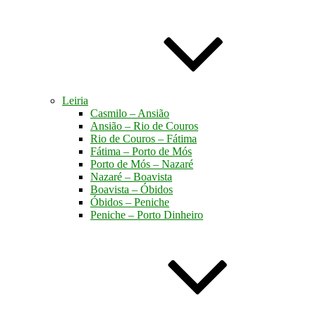
Leiria
Casmilo – Ansião
Ansião – Rio de Couros
Rio de Couros – Fátima
Fátima – Porto de Mós
Porto de Mós – Nazaré
Nazaré – Boavista
Boavista – Óbidos
Óbidos – Peniche
Peniche – Porto Dinheiro