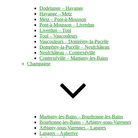
Dodelange – Hayange
Hayange – Metz
Metz – Pont-à-Mousson
Pont-à-Mousson – Liverdun
Liverdun – Toul
Toul – Vaucouleurs
Vaucouleurs – Domrémy-la-Pucelle
Domrémy-la-Pucelle – Neufchâteau
Neufchâteau – Contrexéville
Contrexéville – Martigny-les-Bains
Champagne
Martigny-les-Bains – Bourbonne-les-Bains
Bourbonne-les-Bains – Arbigny-sous-Varennes
Arbigny-sous-Varennes – Langres
Langres – Auberive