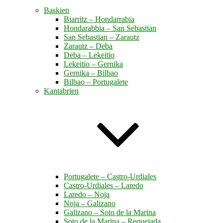
Baskien
Biarritz – Hondarrabia
Hondarabbia – San Sebastian
San Sebastian – Zarautz
Zarautz – Deba
Deba – Lekeitio
Lekeitio – Gernika
Gernika – Bilbao
Bilbao – Portugalete
Kantabrien
Portugalete – Castro-Urdiales
Castro-Urdiales – Laredo
Laredo – Noja
Noja – Galizano
Galizano – Soto de la Marina
Soto de la Marina – Requejada