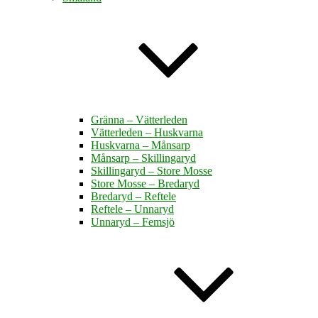
Gränna – Vätterleden
Vätterleden – Huskvarna
Huskvarna – Månsarp
Månsarp – Skillingaryd
Skillingaryd – Store Mosse
Store Mosse – Bredaryd
Bredaryd – Reftele
Reftele – Unnaryd
Unnaryd – Femsjö