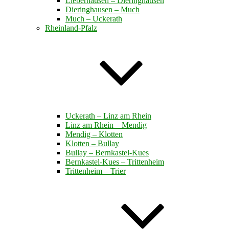
Lieberhausen – Dieringhausen
Dieringhausen – Much
Much – Uckerath
Rheinland-Pfalz
Uckerath – Linz am Rhein
Linz am Rhein – Mendig
Mendig – Klotten
Klotten – Bullay
Bullay – Bernkastel-Kues
Bernkastel-Kues – Trittenheim
Trittenheim – Trier