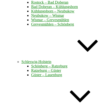
Rostock – Bad Doberan
Bad Doberan – Kühlungsborn
Kühlungsborn – Neubukow
Neubukow – Wismar
Wismar – Grevesmühlen
Grevesmühlen – Schönberg
Schleswig-Holstein
Schönberg – Ratzeburg
Ratzeburg – Güster
Güster – Lauenburg