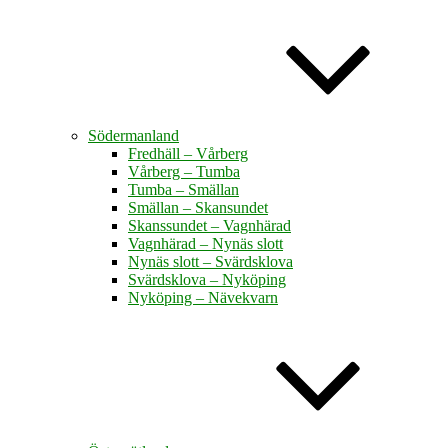
Södermanland
Fredhäll – Vårberg
Vårberg – Tumba
Tumba – Smällan
Smällan – Skansundet
Skanssundet – Vagnhärad
Vagnhärad – Nynäs slott
Nynäs slott – Svärdsklova
Svärdsklova – Nyköping
Nyköping – Nävekvarn