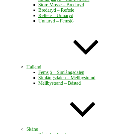
Store Mosse – Bredaryd
Bredaryd – Reftele
Reftele – Unnaryd
Unnaryd – Femsjö
Halland
Femsjö – Simlångsdalen
Simlångsdalen – Mellbystrand
Mellbystrand – Båstad
Skåne