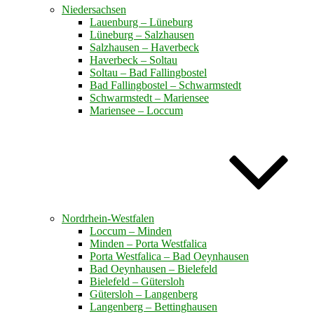
Niedersachsen
Lauenburg – Lüneburg
Lüneburg – Salzhausen
Salzhausen – Haverbeck
Haverbeck – Soltau
Soltau – Bad Fallingbostel
Bad Fallingbostel – Schwarmstedt
Schwarmstedt – Mariensee
Mariensee – Loccum
Nordrhein-Westfalen
Loccum – Minden
Minden – Porta Westfalica
Porta Westfalica – Bad Oeynhausen
Bad Oeynhausen – Bielefeld
Bielefeld – Gütersloh
Gütersloh – Langenberg
Langenberg – Bettinghausen