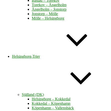
Båstad – Torekov
Torekov – Ängelholm
Ängelholm – Jonstorp
Jonstorp – Mölle
Mölle – Helsingborg
Helsingborg-Trier
Själland (DK)
Helsingborg – Kokkedal
Kokkedal – Köpenhamn
Köpenhamn – Vallensbäck