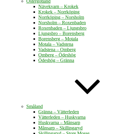
Östergötland
Nävekvarn – Krokek
Krokek – Norrköping
Norrköping – Norsholm
Norsholm – Roxenbaden
Roxenbaden – Ljungsbro
Ljungsbro – Borensberg
Borensberg – Motala
Motala – Vadstena
Vadstena – Omberg
Omberg – Ödeshög
Ödeshög – Gränna
Småland
Gränna – Vätterleden
Vätterleden – Huskvarna
Huskvarna – Månsarp
Månsarp – Skillingaryd
Skillingaryd – Store Mosse