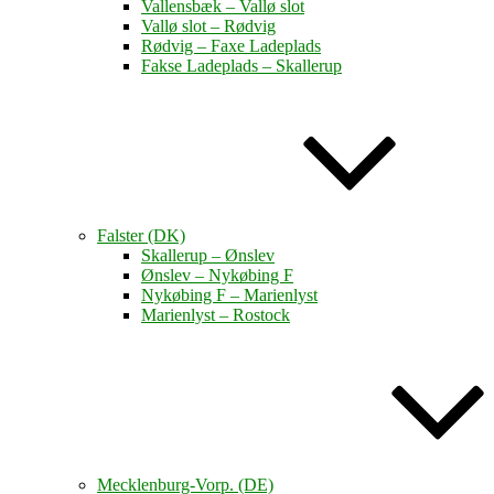
Vallensbæk – Vallø slot
Vallø slot – Rødvig
Rødvig – Faxe Ladeplads
Fakse Ladeplads – Skallerup
Falster (DK)
Skallerup – Ønslev
Ønslev – Nykøbing F
Nykøbing F – Marienlyst
Marienlyst – Rostock
Mecklenburg-Vorp. (DE)