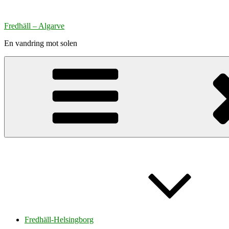
Hoppa
till
Fredhäll – Algarve
innehåll
En vandring mot solen
Fredhäll-Helsingborg