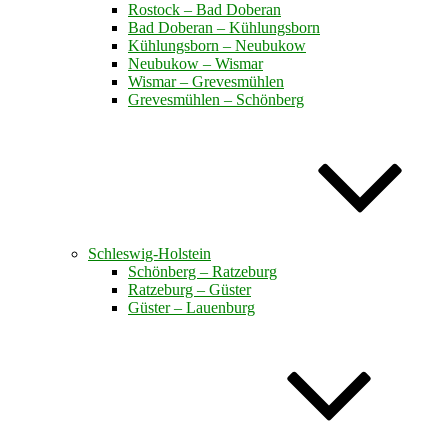
Rostock – Bad Doberan
Bad Doberan – Kühlungsborn
Kühlungsborn – Neubukow
Neubukow – Wismar
Wismar – Grevesmühlen
Grevesmühlen – Schönberg
Schleswig-Holstein
Schönberg – Ratzeburg
Ratzeburg – Güster
Güster – Lauenburg