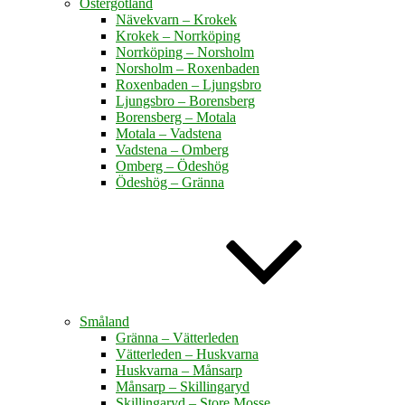
Östergötland
Nävekvarn – Krokek
Krokek – Norrköping
Norrköping – Norsholm
Norsholm – Roxenbaden
Roxenbaden – Ljungsbro
Ljungsbro – Borensberg
Borensberg – Motala
Motala – Vadstena
Vadstena – Omberg
Omberg – Ödeshög
Ödeshög – Gränna
Småland
Gränna – Vätterleden
Vätterleden – Huskvarna
Huskvarna – Månsarp
Månsarp – Skillingaryd
Skillingaryd – Store Mosse