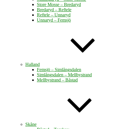
Store Mosse – Bredaryd
Bredaryd – Reftele
Reftele – Unnaryd
Unnaryd – Femsjö
Halland
Femsjö – Simlångsdalen
Simlångsdalen – Mellbystrand
Mellbystrand – Båstad
Skåne