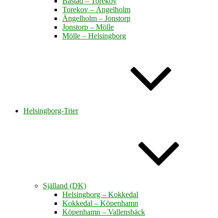
Båstad – Torekov
Torekov – Ängelholm
Ängelholm – Jonstorp
Jonstorp – Mölle
Mölle – Helsingborg
Helsingborg-Trier
Själland (DK)
Helsingborg – Kokkedal
Kokkedal – Köpenhamn
Köpenhamn – Vallensbäck