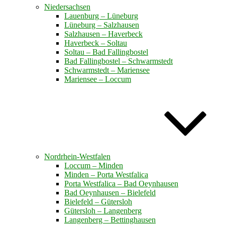
Niedersachsen
Lauenburg – Lüneburg
Lüneburg – Salzhausen
Salzhausen – Haverbeck
Haverbeck – Soltau
Soltau – Bad Fallingbostel
Bad Fallingbostel – Schwarmstedt
Schwarmstedt – Mariensee
Mariensee – Loccum
Nordrhein-Westfalen
Loccum – Minden
Minden – Porta Westfalica
Porta Westfalica – Bad Oeynhausen
Bad Oeynhausen – Bielefeld
Bielefeld – Gütersloh
Gütersloh – Langenberg
Langenberg – Bettinghausen