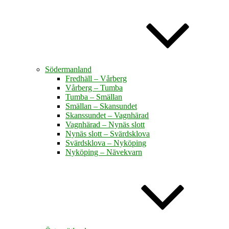
Södermanland
Fredhäll – Vårberg
Vårberg – Tumba
Tumba – Smällan
Smällan – Skansundet
Skanssundet – Vagnhärad
Vagnhärad – Nynäs slott
Nynäs slott – Svärdsklova
Svärdsklova – Nyköping
Nyköping – Nävekvarn