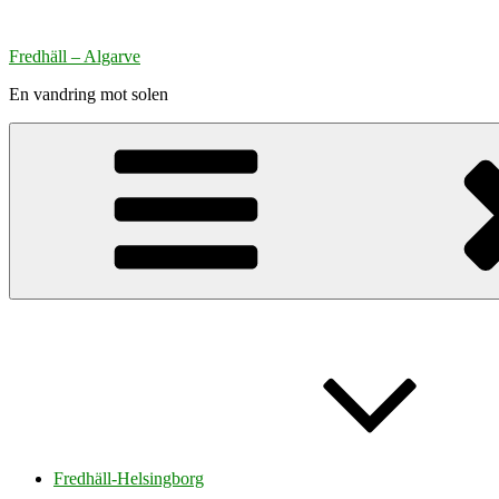
Hoppa
till
Fredhäll – Algarve
innehåll
En vandring mot solen
Fredhäll-Helsingborg