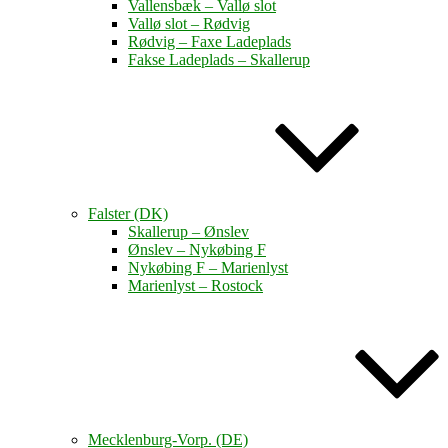
Vallensbæk – Vallø slot
Vallø slot – Rødvig
Rødvig – Faxe Ladeplads
Fakse Ladeplads – Skallerup
Falster (DK)
Skallerup – Ønslev
Ønslev – Nykøbing F
Nykøbing F – Marienlyst
Marienlyst – Rostock
Mecklenburg-Vorp. (DE)