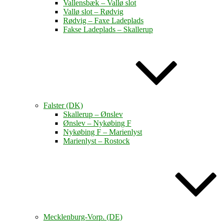
Vallensbæk – Vallø slot
Vallø slot – Rødvig
Rødvig – Faxe Ladeplads
Fakse Ladeplads – Skallerup
Falster (DK)
Skallerup – Ønslev
Ønslev – Nykøbing F
Nykøbing F – Marienlyst
Marienlyst – Rostock
Mecklenburg-Vorp. (DE)