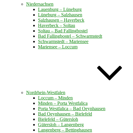
Niedersachsen
Lauenburg – Lüneburg
Lüneburg – Salzhausen
Salzhausen – Haverbeck
Haverbeck – Soltau
Soltau – Bad Fallingbostel
Bad Fallingbostel – Schwarmstedt
Schwarmstedt – Mariensee
Mariensee – Loccum
Nordrhein-Westfalen
Loccum – Minden
Minden – Porta Westfalica
Porta Westfalica – Bad Oeynhausen
Bad Oeynhausen – Bielefeld
Bielefeld – Gütersloh
Gütersloh – Langenberg
Langenberg – Bettinghausen