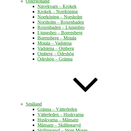
Östergötland
Nävekvarn – Krokek
Krokek – Norrköping
Norrköping – Norsholm
Norsholm – Roxenbaden
Roxenbaden – Ljungsbro
Ljungsbro – Borensberg
Borensberg – Motala
Motala – Vadstena
Vadstena – Omberg
Omberg – Ödeshög
Ödeshög – Gränna
Småland
Gränna – Vätterleden
Vätterleden – Huskvarna
Huskvarna – Månsarp
Månsarp – Skillingaryd
Skillingaryd – Store Mosse