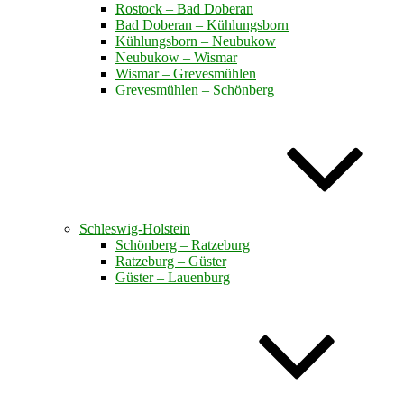
Rostock – Bad Doberan
Bad Doberan – Kühlungsborn
Kühlungsborn – Neubukow
Neubukow – Wismar
Wismar – Grevesmühlen
Grevesmühlen – Schönberg
Schleswig-Holstein
Schönberg – Ratzeburg
Ratzeburg – Güster
Güster – Lauenburg