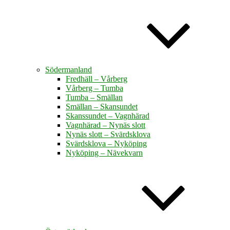
Södermanland
Fredhäll – Vårberg
Vårberg – Tumba
Tumba – Smällan
Smällan – Skansundet
Skanssundet – Vagnhärad
Vagnhärad – Nynäs slott
Nynäs slott – Svärdsklova
Svärdsklova – Nyköping
Nyköping – Nävekvarn