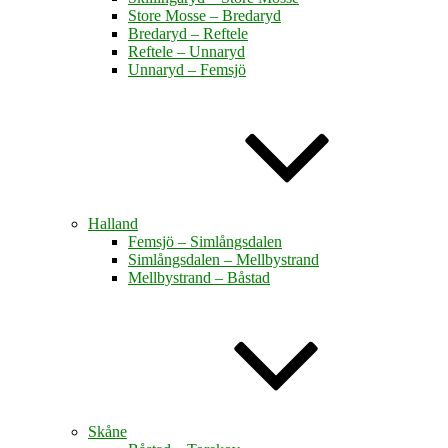
Store Mosse – Bredaryd
Bredaryd – Reftele
Reftele – Unnaryd
Unnaryd – Femsjö
Halland
Femsjö – Simlångsdalen
Simlångsdalen – Mellbystrand
Mellbystrand – Båstad
Skåne