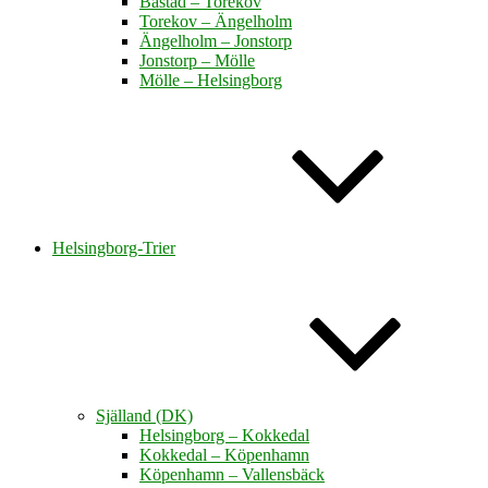
Båstad – Torekov
Torekov – Ängelholm
Ängelholm – Jonstorp
Jonstorp – Mölle
Mölle – Helsingborg
Helsingborg-Trier
Själland (DK)
Helsingborg – Kokkedal
Kokkedal – Köpenhamn
Köpenhamn – Vallensbäck