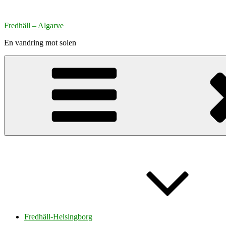
Hoppa
till
Fredhäll – Algarve
innehåll
En vandring mot solen
Fredhäll-Helsingborg