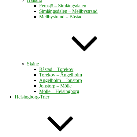
Halland
Femsjö – Simlångsdalen
Simlångsdalen – Mellbystrand
Mellbystrand – Båstad
Skåne
Båstad – Torekov
Torekov – Ängelholm
Ängelholm – Jonstorp
Jonstorp – Mölle
Mölle – Helsingborg
Helsingborg-Trier