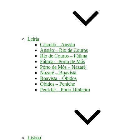
Leiria
Casmilo – Ansião
Ansião – Rio de Couros
Rio de Couros – Fátima
Fátima – Porto de Mós
Porto de Mós – Nazaré
Nazaré – Boavista
Boavista – Óbidos
Óbidos – Peniche
Peniche – Porto Dinheiro
Lisboa