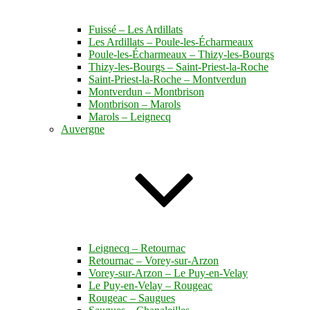
Fuissé – Les Ardillats
Les Ardillats – Poule-les-Écharmeaux
Poule-les-Écharmeaux – Thizy-les-Bourgs
Thizy-les-Bourgs – Saint-Priest-la-Roche
Saint-Priest-la-Roche – Montverdun
Montverdun – Montbrison
Montbrison – Marols
Marols – Leignecq
Auvergne
Leignecq – Retournac
Retournac – Vorey-sur-Arzon
Vorey-sur-Arzon – Le Puy-en-Velay
Le Puy-en-Velay – Rougeac
Rougeac – Saugues