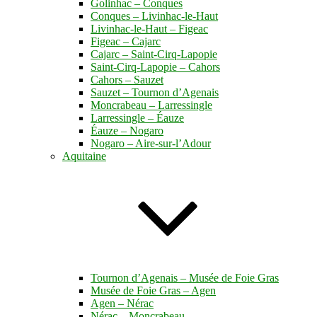
Golinhac – Conques
Conques – Livinhac-le-Haut
Livinhac-le-Haut – Figeac
Figeac – Cajarc
Cajarc – Saint-Cirq-Lapopie
Saint-Cirq-Lapopie – Cahors
Cahors – Sauzet
Sauzet – Tournon d’Agenais
Moncrabeau – Larressingle
Larressingle – Éauze
Éauze – Nogaro
Nogaro – Aire-sur-l’Adour
Aquitaine
Tournon d’Agenais – Musée de Foie Gras
Musée de Foie Gras – Agen
Agen – Nérac
Nérac – Moncrabeau