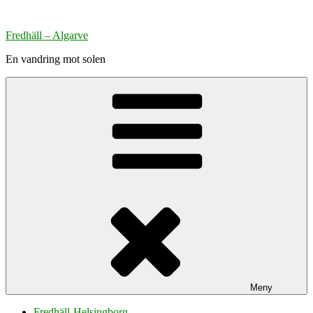
Hoppa
till
Fredhäll – Algarve
innehåll
En vandring mot solen
Meny
Fredhäll-Helsingborg