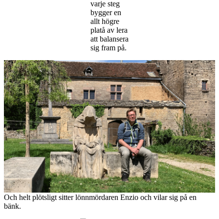
varje steg
bygger en
allt högre
platå av lera
att balansera
sig fram på.
Och helt plötsligt sitter lönnmördaren Enzio och vilar sig på en
bänk.