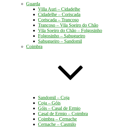
Guarda
Villa Auri – Cidadelhe
Cidadelhe – Coriscada
Coriscada – Trancoso
Trancoso – Vila Soeiro do Chão
Vila Soeiro do Chão – Folgosinho
Folgosinho – Sabugueiro
Sabugueiro – Sandomil
Coimbra
Sandomil – Coja
Coja – Góis
Góis – Casal de Ermio
Casal de Ermio – Coimbra
Coimbra – Cernache
Cernache – Casmilo