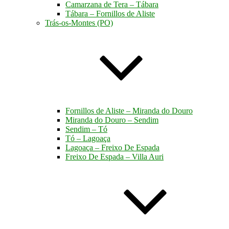
Camarzana de Tera – Tábara
Tábara – Fornillos de Aliste
Trás-os-Montes (PO)
Fornillos de Aliste – Miranda do Douro
Miranda do Douro – Sendim
Sendim – Tó
Tó – Lagoaça
Lagoaça – Freixo De Espada
Freixo De Espada – Villa Auri