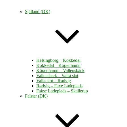
Själland (DK)
Helsingborg – Kokkedal
Kokkedal – Köpenhamn
Köpenhamn – Vallensbäck
Vallensbæk – Vallø slot
Vallø slot – Rødvig
Rødvig – Faxe Ladeplads
Fakse Ladeplads – Skallerup
Falster (DK)