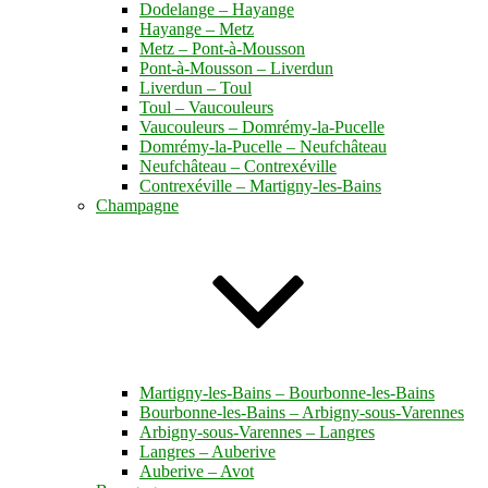
Dodelange – Hayange
Hayange – Metz
Metz – Pont-à-Mousson
Pont-à-Mousson – Liverdun
Liverdun – Toul
Toul – Vaucouleurs
Vaucouleurs – Domrémy-la-Pucelle
Domrémy-la-Pucelle – Neufchâteau
Neufchâteau – Contrexéville
Contrexéville – Martigny-les-Bains
Champagne
Martigny-les-Bains – Bourbonne-les-Bains
Bourbonne-les-Bains – Arbigny-sous-Varennes
Arbigny-sous-Varennes – Langres
Langres – Auberive
Auberive – Avot