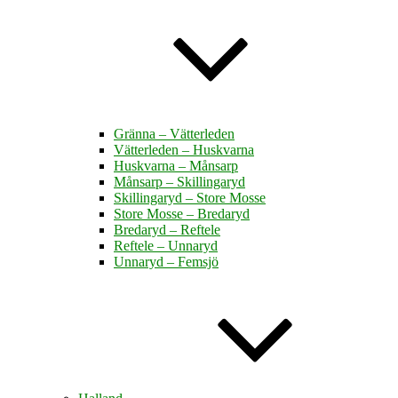
Gränna – Vätterleden
Vätterleden – Huskvarna
Huskvarna – Månsarp
Månsarp – Skillingaryd
Skillingaryd – Store Mosse
Store Mosse – Bredaryd
Bredaryd – Reftele
Reftele – Unnaryd
Unnaryd – Femsjö