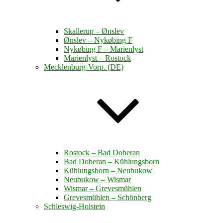
Skallerup – Ønslev
Ønslev – Nykøbing F
Nykøbing F – Marienlyst
Marienlyst – Rostock
Mecklenburg-Vorp. (DE)
Rostock – Bad Doberan
Bad Doberan – Kühlungsborn
Kühlungsborn – Neubukow
Neubukow – Wismar
Wismar – Grevesmühlen
Grevesmühlen – Schönberg
Schleswig-Holstein