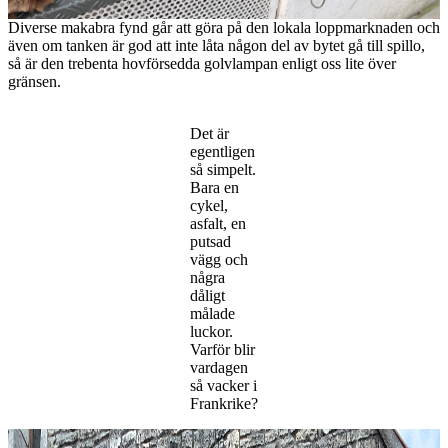
Diverse makabra fynd går att göra på den lokala loppmarknaden och
även om tanken är god att inte låta någon del av bytet gå till spillo,
så är den trebenta hovförsedda golvlampan enligt oss lite över
gränsen.
Det är
egentligen
så simpelt.
Bara en
cykel,
asfalt, en
putsad
vägg och
några
dåligt
målade
luckor.
Varför blir
vardagen
så vacker i
Frankrike?