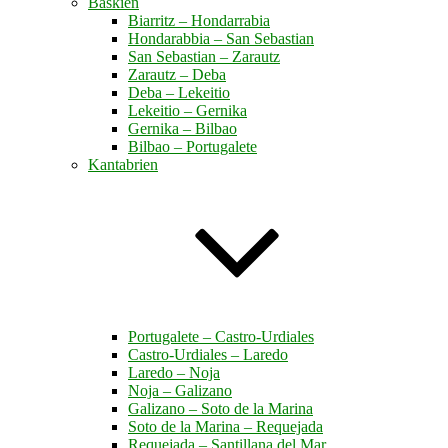
Baskien
Biarritz – Hondarrabia
Hondarabbia – San Sebastian
San Sebastian – Zarautz
Zarautz – Deba
Deba – Lekeitio
Lekeitio – Gernika
Gernika – Bilbao
Bilbao – Portugalete
Kantabrien
Portugalete – Castro-Urdiales
Castro-Urdiales – Laredo
Laredo – Noja
Noja – Galizano
Galizano – Soto de la Marina
Soto de la Marina – Requejada
Requejada – Santillana del Mar