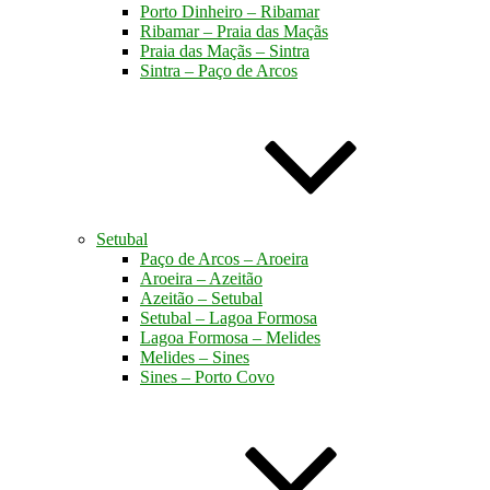
Porto Dinheiro – Ribamar
Ribamar – Praia das Maçãs
Praia das Maçãs – Sintra
Sintra – Paço de Arcos
Setubal
Paço de Arcos – Aroeira
Aroeira – Azeitão
Azeitão – Setubal
Setubal – Lagoa Formosa
Lagoa Formosa – Melides
Melides – Sines
Sines – Porto Covo