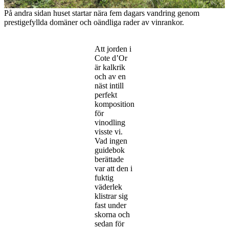
På andra sidan huset startar nära fem dagars vandring genom
prestigefyllda domäner och oändliga rader av vinrankor.
Att jorden i
Cote d’Or
är kalkrik
och av en
näst intill
perfekt
komposition
för
vinodling
visste vi.
Vad ingen
guidebok
berättade
var att den i
fuktig
väderlek
klistrar sig
fast under
skorna och
sedan för