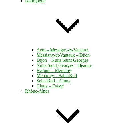
Bourgogne
Avot – Messigny-et-Vantaux
Messigny-et-Vantaux – Dijon
Dijon – Nuits-Saint-Georges
Nuits-Saint-Georges – Beaune
Beaune – Mercurey
Mercurey – Saint-Boil
Saint-Boil – Cluny
Cluny – Fuissé
Rhône-Alpes