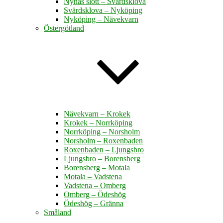
Nynäs slott – Svärdsklova
Svärdsklova – Nyköping
Nyköping – Nävekvarn
Östergötland
Nävekvarn – Krokek
Krokek – Norrköping
Norrköping – Norsholm
Norsholm – Roxenbaden
Roxenbaden – Ljungsbro
Ljungsbro – Borensberg
Borensberg – Motala
Motala – Vadstena
Vadstena – Omberg
Omberg – Ödeshög
Ödeshög – Gränna
Småland