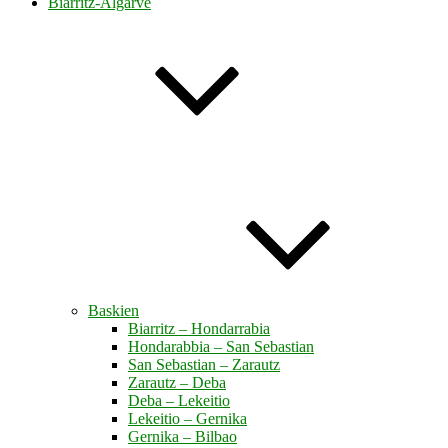
Biarritz-Algarve
Baskien
Biarritz – Hondarrabia
Hondarabbia – San Sebastian
San Sebastian – Zarautz
Zarautz – Deba
Deba – Lekeitio
Lekeitio – Gernika
Gernika – Bilbao