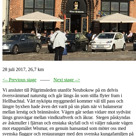
28 juli 2017, 26,7 km
<– Previous stage
——
Next stage –>
Vi ansluter till Pilgrimsleden utanför Neubokow på en delvis
översvämmad naturstig och går längs ån som stilla flyter fram i
Hellbachtal. Vårt nyköpta myggmedel kommer väl till pass och
längre byxben hade även det varit på sin plats när vi balanserar
mellan lerstig och brännässlor. Vägen går sedan vidare mot sydväst
längs grusvägar mellan vindkraftverk och åkrar. Stegen påskyndas
av åskmuller i fjärran och enstaka skyfall och vi väljer rakaste vägen
mot etappmålet Wismar, en genuin hansastad som möter oss med
svenska flaggor och restauranger med den svenska kungafamiljen på