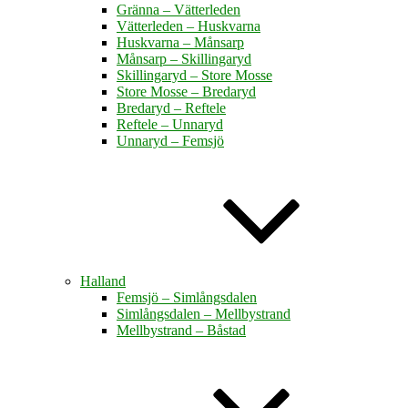
Gränna – Vätterleden
Vätterleden – Huskvarna
Huskvarna – Månsarp
Månsarp – Skillingaryd
Skillingaryd – Store Mosse
Store Mosse – Bredaryd
Bredaryd – Reftele
Reftele – Unnaryd
Unnaryd – Femsjö
Halland
Femsjö – Simlångsdalen
Simlångsdalen – Mellbystrand
Mellbystrand – Båstad