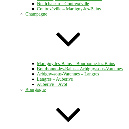
Neufchâteau – Contrexéville
Contrexéville – Martigny-les-Bains
Champagne
Martigny-les-Bains – Bourbonne-les-Bains
Bourbonne-les-Bains – Arbigny-sous-Varennes
Arbigny-sous-Varennes – Langres
Langres – Auberive
Auberive – Avot
Bourgogne