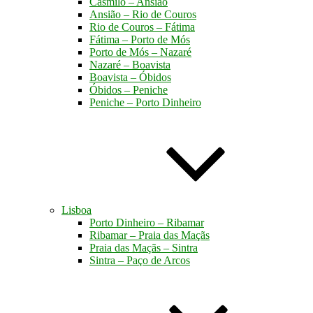
Casmilo – Ansião
Ansião – Rio de Couros
Rio de Couros – Fátima
Fátima – Porto de Mós
Porto de Mós – Nazaré
Nazaré – Boavista
Boavista – Óbidos
Óbidos – Peniche
Peniche – Porto Dinheiro
Lisboa
Porto Dinheiro – Ribamar
Ribamar – Praia das Maçãs
Praia das Maçãs – Sintra
Sintra – Paço de Arcos