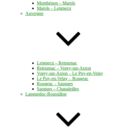
Montbrison – Marols
Marols – Leignecq
Auvergne
Leignecq – Retournac
Retournac – Vorey-sur-Arzon
Vorey-sur-Arzon – Le Puy-en-Velay
Le Puy-en-Velay – Rougeac
Rougeac – Saugues
Saugues – Chanaleilles
Languedoc-Roussillon