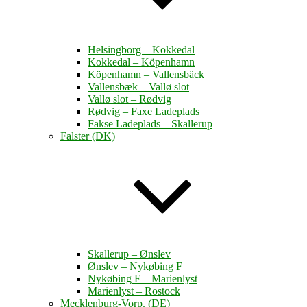
Helsingborg – Kokkedal
Kokkedal – Köpenhamn
Köpenhamn – Vallensbäck
Vallensbæk – Vallø slot
Vallø slot – Rødvig
Rødvig – Faxe Ladeplads
Fakse Ladeplads – Skallerup
Falster (DK)
Skallerup – Ønslev
Ønslev – Nykøbing F
Nykøbing F – Marienlyst
Marienlyst – Rostock
Mecklenburg-Vorp. (DE)