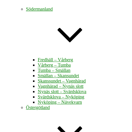
Södermanland
Fredhäll – Vårberg
Vårberg – Tumba
Tumba – Smällan
Smällan – Skansundet
Skanssundet – Vagnhärad
Vagnhärad – Nynäs slott
Nynäs slott – Svärdsklova
Svärdsklova – Nyköping
Nyköping – Nävekvarn
Östergötland