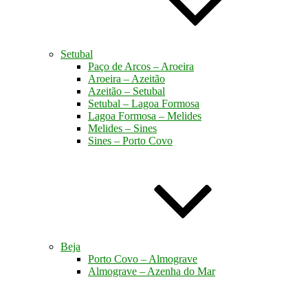
Setubal
Paço de Arcos – Aroeira
Aroeira – Azeitão
Azeitão – Setubal
Setubal – Lagoa Formosa
Lagoa Formosa – Melides
Melides – Sines
Sines – Porto Covo
Beja
Porto Covo – Almograve
Almograve – Azenha do Mar