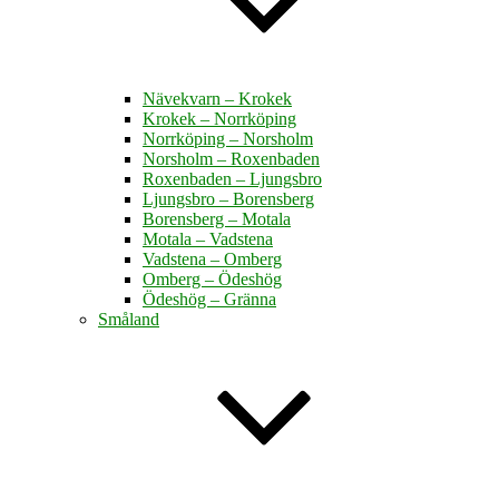
Nävekvarn – Krokek
Krokek – Norrköping
Norrköping – Norsholm
Norsholm – Roxenbaden
Roxenbaden – Ljungsbro
Ljungsbro – Borensberg
Borensberg – Motala
Motala – Vadstena
Vadstena – Omberg
Omberg – Ödeshög
Ödeshög – Gränna
Småland