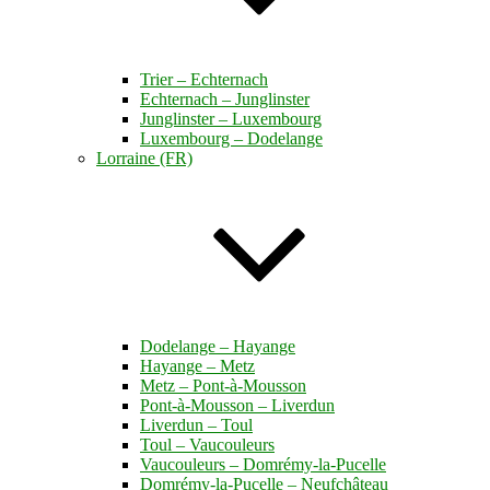
Trier – Echternach
Echternach – Junglinster
Junglinster – Luxembourg
Luxembourg – Dodelange
Lorraine (FR)
Dodelange – Hayange
Hayange – Metz
Metz – Pont-à-Mousson
Pont-à-Mousson – Liverdun
Liverdun – Toul
Toul – Vaucouleurs
Vaucouleurs – Domrémy-la-Pucelle
Domrémy-la-Pucelle – Neufchâteau