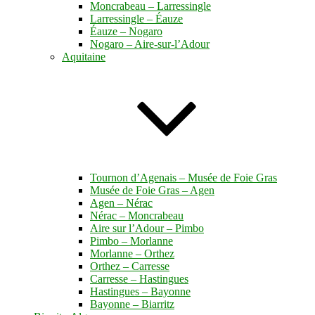
Moncrabeau – Larressingle
Larressingle – Éauze
Éauze – Nogaro
Nogaro – Aire-sur-l’Adour
Aquitaine
Tournon d’Agenais – Musée de Foie Gras
Musée de Foie Gras – Agen
Agen – Nérac
Nérac – Moncrabeau
Aire sur l’Adour – Pimbo
Pimbo – Morlanne
Morlanne – Orthez
Orthez – Carresse
Carresse – Hastingues
Hastingues – Bayonne
Bayonne – Biarritz