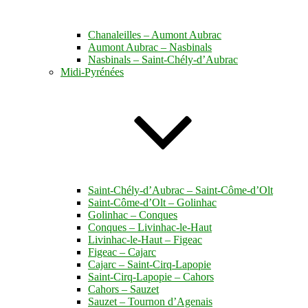
Chanaleilles – Aumont Aubrac
Aumont Aubrac – Nasbinals
Nasbinals – Saint-Chély-d’Aubrac
Midi-Pyrénées
Saint-Chély-d’Aubrac – Saint-Côme-d’Olt
Saint-Côme-d’Olt – Golinhac
Golinhac – Conques
Conques – Livinhac-le-Haut
Livinhac-le-Haut – Figeac
Figeac – Cajarc
Cajarc – Saint-Cirq-Lapopie
Saint-Cirq-Lapopie – Cahors
Cahors – Sauzet
Sauzet – Tournon d’Agenais