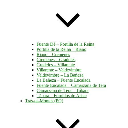
Fuente Dé – Portilla de la Reina
Portilla de la Reina – Riano
Riano – Cremenes
Cremenes – Gradefes
Gradefes – Villarente
Villarente – Valdevimbre
Valdevimbre – La Bañeza
La Bañeza – Fuente Encalada
Fuente Encalada – Camarzana de Tera
Camarzana de Tera – Tábara
Tábara – Fornillos de Aliste
Trás-os-Montes (PO)