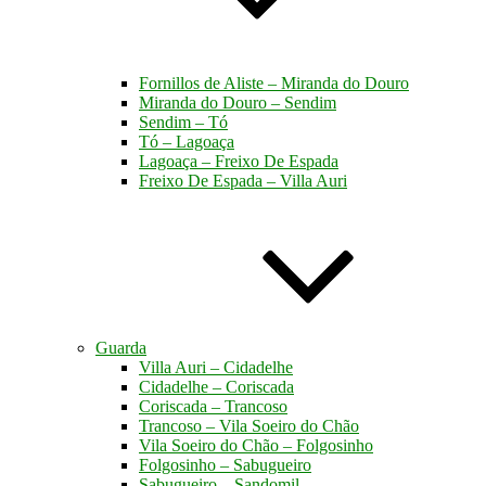
Fornillos de Aliste – Miranda do Douro
Miranda do Douro – Sendim
Sendim – Tó
Tó – Lagoaça
Lagoaça – Freixo De Espada
Freixo De Espada – Villa Auri
Guarda
Villa Auri – Cidadelhe
Cidadelhe – Coriscada
Coriscada – Trancoso
Trancoso – Vila Soeiro do Chão
Vila Soeiro do Chão – Folgosinho
Folgosinho – Sabugueiro
Sabugueiro – Sandomil