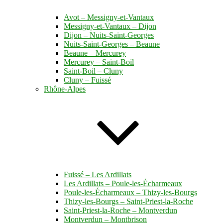
Avot – Messigny-et-Vantaux
Messigny-et-Vantaux – Dijon
Dijon – Nuits-Saint-Georges
Nuits-Saint-Georges – Beaune
Beaune – Mercurey
Mercurey – Saint-Boil
Saint-Boil – Cluny
Cluny – Fuissé
Rhône-Alpes
Fuissé – Les Ardillats
Les Ardillats – Poule-les-Écharmeaux
Poule-les-Écharmeaux – Thizy-les-Bourgs
Thizy-les-Bourgs – Saint-Priest-la-Roche
Saint-Priest-la-Roche – Montverdun
Montverdun – Montbrison