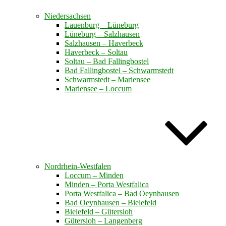
Niedersachsen
Lauenburg – Lüneburg
Lüneburg – Salzhausen
Salzhausen – Haverbeck
Haverbeck – Soltau
Soltau – Bad Fallingbostel
Bad Fallingbostel – Schwarmstedt
Schwarmstedt – Mariensee
Mariensee – Loccum
Nordrhein-Westfalen
Loccum – Minden
Minden – Porta Westfalica
Porta Westfalica – Bad Oeynhausen
Bad Oeynhausen – Bielefeld
Bielefeld – Gütersloh
Gütersloh – Langenberg