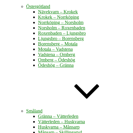
Östergötland
Nävekvarn – Krokek
Krokek – Norrköping
Norrköping – Norsholm
Norsholm – Roxenbaden
Roxenbaden – Ljungsbro
Ljungsbro – Borensberg
Borensberg – Motala
Motala – Vadstena
Vadstena – Omberg
Omberg – Ödeshög
Ödeshög – Gränna
Småland
Gränna – Vätterleden
Vätterleden – Huskvarna
Huskvarna – Månsarp
Månsarp – Skillingaryd