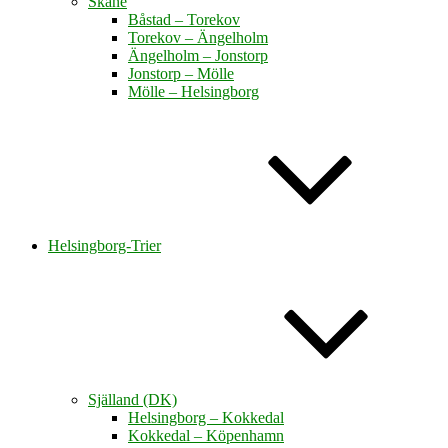
Skåne
Båstad – Torekov
Torekov – Ängelholm
Ängelholm – Jonstorp
Jonstorp – Mölle
Mölle – Helsingborg
Helsingborg-Trier
Själland (DK)
Helsingborg – Kokkedal
Kokkedal – Köpenhamn