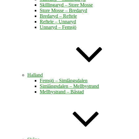
Skillingaryd – Store Mosse
Store Mosse – Bredaryd
Bredaryd – Reftele
Reftele – Unnaryd
Unnaryd – Femsjö
Halland
Femsjö – Simlångsdalen
Simlångsdalen – Mellbystrand
Mellbystrand – Båstad