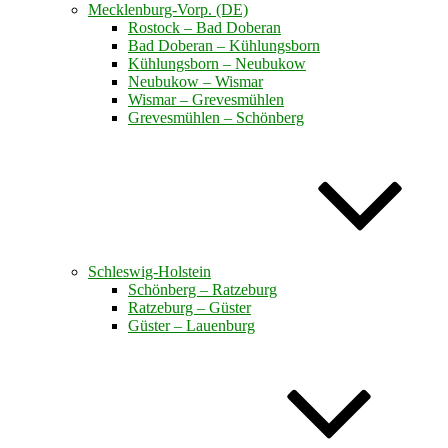
Mecklenburg-Vorp. (DE)
Rostock – Bad Doberan
Bad Doberan – Kühlungsborn
Kühlungsborn – Neubukow
Neubukow – Wismar
Wismar – Grevesmühlen
Grevesmühlen – Schönberg
Schleswig-Holstein
Schönberg – Ratzeburg
Ratzeburg – Güster
Güster – Lauenburg