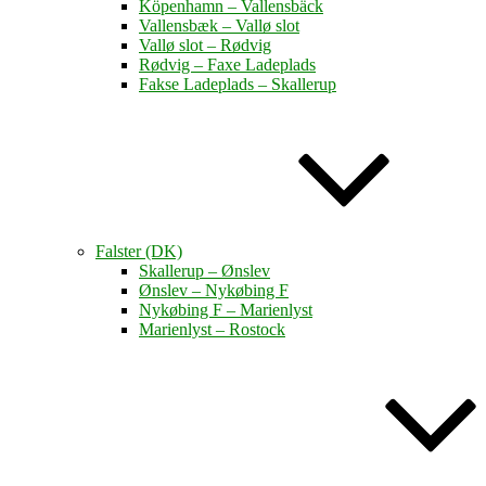
Köpenhamn – Vallensbäck
Vallensbæk – Vallø slot
Vallø slot – Rødvig
Rødvig – Faxe Ladeplads
Fakse Ladeplads – Skallerup
Falster (DK)
Skallerup – Ønslev
Ønslev – Nykøbing F
Nykøbing F – Marienlyst
Marienlyst – Rostock