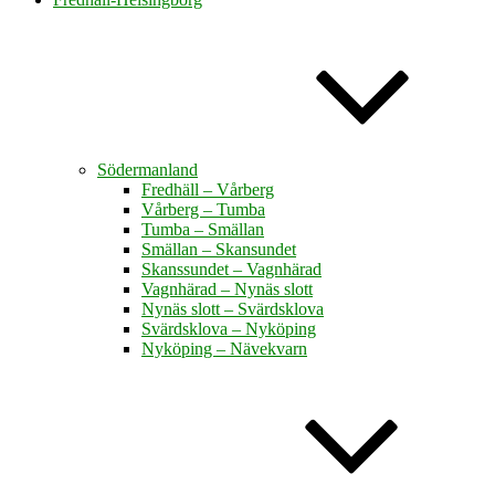
Södermanland
Fredhäll – Vårberg
Vårberg – Tumba
Tumba – Smällan
Smällan – Skansundet
Skanssundet – Vagnhärad
Vagnhärad – Nynäs slott
Nynäs slott – Svärdsklova
Svärdsklova – Nyköping
Nyköping – Nävekvarn