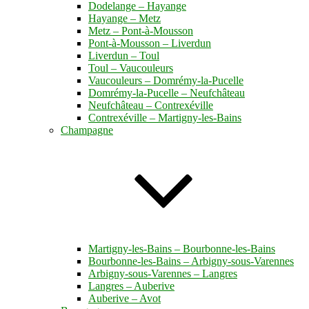
Dodelange – Hayange
Hayange – Metz
Metz – Pont-à-Mousson
Pont-à-Mousson – Liverdun
Liverdun – Toul
Toul – Vaucouleurs
Vaucouleurs – Domrémy-la-Pucelle
Domrémy-la-Pucelle – Neufchâteau
Neufchâteau – Contrexéville
Contrexéville – Martigny-les-Bains
Champagne
Martigny-les-Bains – Bourbonne-les-Bains
Bourbonne-les-Bains – Arbigny-sous-Varennes
Arbigny-sous-Varennes – Langres
Langres – Auberive
Auberive – Avot