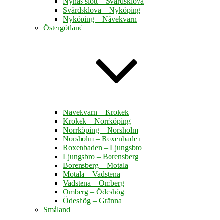
Nynäs slott – Svärdsklova
Svärdsklova – Nyköping
Nyköping – Nävekvarn
Östergötland
Nävekvarn – Krokek
Krokek – Norrköping
Norrköping – Norsholm
Norsholm – Roxenbaden
Roxenbaden – Ljungsbro
Ljungsbro – Borensberg
Borensberg – Motala
Motala – Vadstena
Vadstena – Omberg
Omberg – Ödeshög
Ödeshög – Gränna
Småland