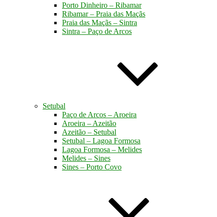
Porto Dinheiro – Ribamar
Ribamar – Praia das Maçãs
Praia das Maçãs – Sintra
Sintra – Paço de Arcos
Setubal
Paço de Arcos – Aroeira
Aroeira – Azeitão
Azeitão – Setubal
Setubal – Lagoa Formosa
Lagoa Formosa – Melides
Melides – Sines
Sines – Porto Covo