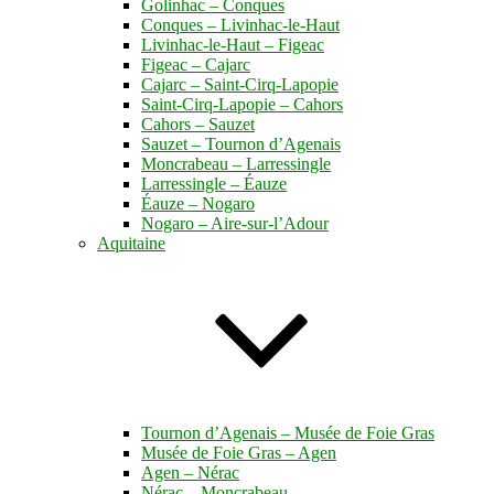
Golinhac – Conques
Conques – Livinhac-le-Haut
Livinhac-le-Haut – Figeac
Figeac – Cajarc
Cajarc – Saint-Cirq-Lapopie
Saint-Cirq-Lapopie – Cahors
Cahors – Sauzet
Sauzet – Tournon d’Agenais
Moncrabeau – Larressingle
Larressingle – Éauze
Éauze – Nogaro
Nogaro – Aire-sur-l’Adour
Aquitaine
Tournon d’Agenais – Musée de Foie Gras
Musée de Foie Gras – Agen
Agen – Nérac
Nérac – Moncrabeau