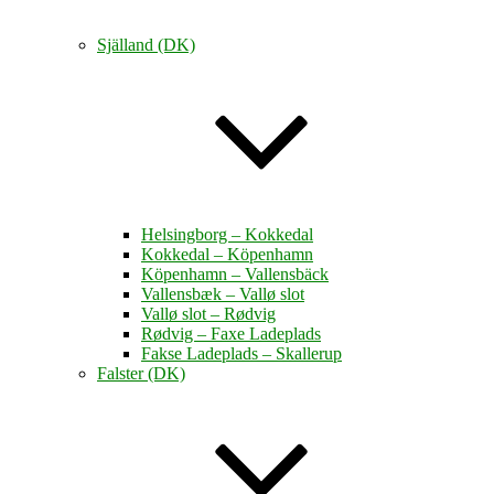
Själland (DK)
Helsingborg – Kokkedal
Kokkedal – Köpenhamn
Köpenhamn – Vallensbäck
Vallensbæk – Vallø slot
Vallø slot – Rødvig
Rødvig – Faxe Ladeplads
Fakse Ladeplads – Skallerup
Falster (DK)