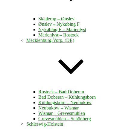
Skallerup – Ønslev
Ønslev – Nykøbing F
Nykøbing F – Marienlyst
Marienlyst – Rostock
Mecklenburg-Vorp. (DE)
Rostock – Bad Doberan
Bad Doberan – Kühlungsborn
Kühlungsborn – Neubukow
Neubukow – Wismar
Wismar – Grevesmühlen
Grevesmühlen – Schönberg
Schleswig-Holstein