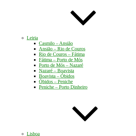
Leiria
Casmilo – Ansião
Ansião – Rio de Couros
Rio de Couros – Fátima
Fátima – Porto de Mós
Porto de Mós – Nazaré
Nazaré – Boavista
Boavista – Óbidos
Óbidos – Peniche
Peniche – Porto Dinheiro
Lisboa