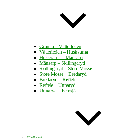
Gränna – Vätterleden
Vätterleden – Huskvarna
Huskvarna – Månsarp
Månsarp – Skillingaryd
Skillingaryd – Store Mosse
Store Mosse – Bredaryd
Bredaryd – Reftele
Reftele – Unnaryd
Unnaryd – Femsjö