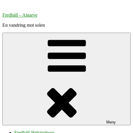
Hoppa
till
Fredhäll – Algarve
innehåll
En vandring mot solen
Meny
Fredhäll-Helsingborg