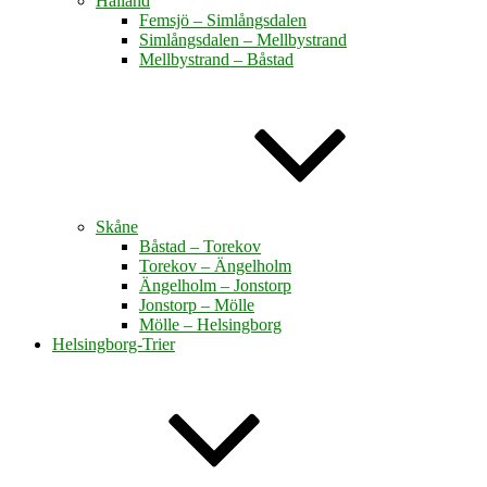
Halland
Femsjö – Simlångsdalen
Simlångsdalen – Mellbystrand
Mellbystrand – Båstad
Skåne
Båstad – Torekov
Torekov – Ängelholm
Ängelholm – Jonstorp
Jonstorp – Mölle
Mölle – Helsingborg
Helsingborg-Trier