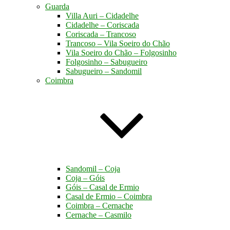
Guarda
Villa Auri – Cidadelhe
Cidadelhe – Coriscada
Coriscada – Trancoso
Trancoso – Vila Soeiro do Chão
Vila Soeiro do Chão – Folgosinho
Folgosinho – Sabugueiro
Sabugueiro – Sandomil
Coimbra
Sandomil – Coja
Coja – Góis
Góis – Casal de Ermio
Casal de Ermio – Coimbra
Coimbra – Cernache
Cernache – Casmilo