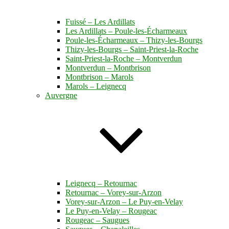
Fuissé – Les Ardillats
Les Ardillats – Poule-les-Écharmeaux
Poule-les-Écharmeaux – Thizy-les-Bourgs
Thizy-les-Bourgs – Saint-Priest-la-Roche
Saint-Priest-la-Roche – Montverdun
Montverdun – Montbrison
Montbrison – Marols
Marols – Leignecq
Auvergne
Leignecq – Retournac
Retournac – Vorey-sur-Arzon
Vorey-sur-Arzon – Le Puy-en-Velay
Le Puy-en-Velay – Rougeac
Rougeac – Saugues