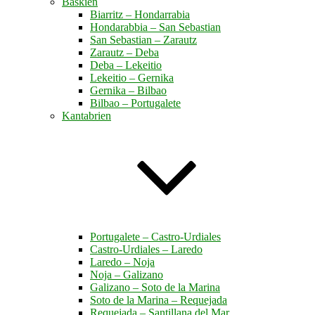
Baskien
Biarritz – Hondarrabia
Hondarabbia – San Sebastian
San Sebastian – Zarautz
Zarautz – Deba
Deba – Lekeitio
Lekeitio – Gernika
Gernika – Bilbao
Bilbao – Portugalete
Kantabrien
Portugalete – Castro-Urdiales
Castro-Urdiales – Laredo
Laredo – Noja
Noja – Galizano
Galizano – Soto de la Marina
Soto de la Marina – Requejada
Requejada – Santillana del Mar