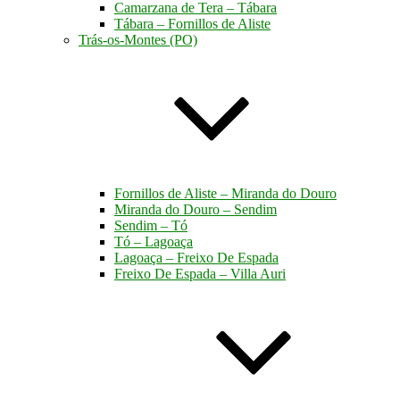
Camarzana de Tera – Tábara
Tábara – Fornillos de Aliste
Trás-os-Montes (PO)
Fornillos de Aliste – Miranda do Douro
Miranda do Douro – Sendim
Sendim – Tó
Tó – Lagoaça
Lagoaça – Freixo De Espada
Freixo De Espada – Villa Auri