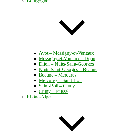
Bourgogne
Avot – Messigny-et-Vantaux
Messigny-et-Vantaux – Dijon
Dijon – Nuits-Saint-Georges
Nuits-Saint-Georges – Beaune
Beaune – Mercurey
Mercurey – Saint-Boil
Saint-Boil – Cluny
Cluny – Fuissé
Rhône-Alpes