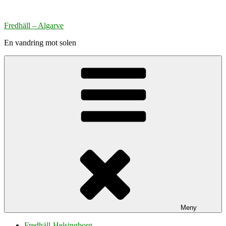
Hoppa
till
Fredhäll – Algarve
innehåll
En vandring mot solen
Meny
Fredhäll-Helsingborg