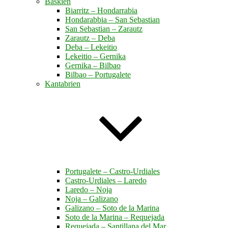
Baskien
Biarritz – Hondarrabia
Hondarabbia – San Sebastian
San Sebastian – Zarautz
Zarautz – Deba
Deba – Lekeitio
Lekeitio – Gernika
Gernika – Bilbao
Bilbao – Portugalete
Kantabrien
Portugalete – Castro-Urdiales
Castro-Urdiales – Laredo
Laredo – Noja
Noja – Galizano
Galizano – Soto de la Marina
Soto de la Marina – Requejada
Requejada – Santillana del Mar