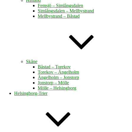
Halland
Femsjö – Simlångsdalen
Simlångsdalen – Mellbystrand
Mellbystrand – Båstad
Skåne
Båstad – Torekov
Torekov – Ängelholm
Ängelholm – Jonstorp
Jonstorp – Mölle
Mölle – Helsingborg
Helsingborg-Trier