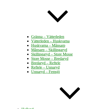
Gränna – Vätterleden
Vätterleden – Huskvarna
Huskvarna – Månsarp
Månsarp – Skillingaryd
Skillingaryd – Store Mosse
Store Mosse – Bredaryd
Bredaryd – Reftele
Reftele – Unnaryd
Unnaryd – Femsjö