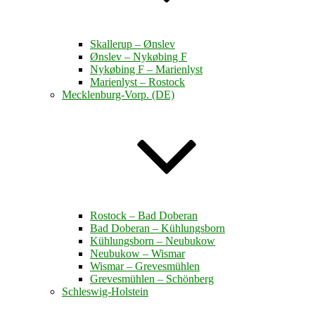
Skallerup – Ønslev
Ønslev – Nykøbing F
Nykøbing F – Marienlyst
Marienlyst – Rostock
Mecklenburg-Vorp. (DE)
Rostock – Bad Doberan
Bad Doberan – Kühlungsborn
Kühlungsborn – Neubukow
Neubukow – Wismar
Wismar – Grevesmühlen
Grevesmühlen – Schönberg
Schleswig-Holstein