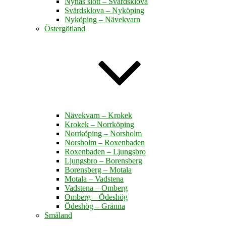
Nynäs slott – Svärdsklova
Svärdsklova – Nyköping
Nyköping – Nävekvarn
Östergötland
Nävekvarn – Krokek
Krokek – Norrköping
Norrköping – Norsholm
Norsholm – Roxenbaden
Roxenbaden – Ljungsbro
Ljungsbro – Borensberg
Borensberg – Motala
Motala – Vadstena
Vadstena – Omberg
Omberg – Ödeshög
Ödeshög – Gränna
Småland