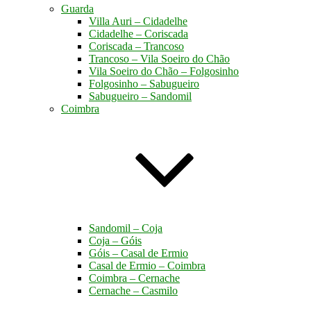
Guarda
Villa Auri – Cidadelhe
Cidadelhe – Coriscada
Coriscada – Trancoso
Trancoso – Vila Soeiro do Chão
Vila Soeiro do Chão – Folgosinho
Folgosinho – Sabugueiro
Sabugueiro – Sandomil
Coimbra
Sandomil – Coja
Coja – Góis
Góis – Casal de Ermio
Casal de Ermio – Coimbra
Coimbra – Cernache
Cernache – Casmilo