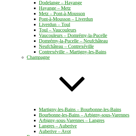
Dodelange – Hayange
Hayange – Metz
Metz – Pont-à-Mousson
Pont-à-Mousson – Liverdun
Liverdun – Toul
Toul – Vaucouleurs
Vaucouleurs – Domrémy-la-Pucelle
Domrémy-la-Pucelle – Neufchâteau
Neufchâteau – Contrexéville
Contrexéville – Martigny-les-Bains
Champagne
Martigny-les-Bains – Bourbonne-les-Bains
Bourbonne-les-Bains – Arbigny-sous-Varennes
Arbigny-sous-Varennes – Langres
Langres – Auberive
Auberive – Avot