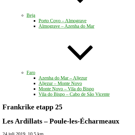
Beja
Porto Covo – Almograve
Almograve – Azenha do Mar
Faro
Azenha do Mar – Aljezur
Aljezur – Monte Novo
Monte Novo – Vila do Bispo
Vila do Bispo – Cabo de São Vicente
Frankrike etapp 25
Les Ardillats – Poule-les-Écharmeaux
24 juli 2019, 10,5 km