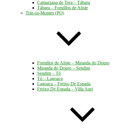
Camarzana de Tera – Tábara
Tábara – Fornillos de Aliste
Trás-os-Montes (PO)
Fornillos de Aliste – Miranda do Douro
Miranda do Douro – Sendim
Sendim – Tó
Tó – Lagoaça
Lagoaça – Freixo De Espada
Freixo De Espada – Villa Auri