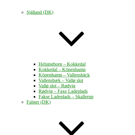
Själland (DK)
Helsingborg – Kokkedal
Kokkedal – Köpenhamn
Köpenhamn – Vallensbäck
Vallensbæk – Vallø slot
Vallø slot – Rødvig
Rødvig – Faxe Ladeplads
Fakse Ladeplads – Skallerup
Falster (DK)