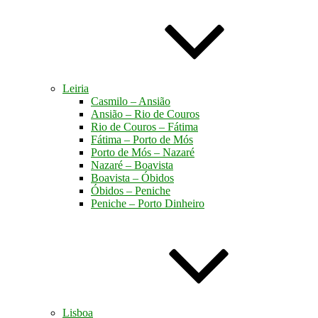
Leiria
Casmilo – Ansião
Ansião – Rio de Couros
Rio de Couros – Fátima
Fátima – Porto de Mós
Porto de Mós – Nazaré
Nazaré – Boavista
Boavista – Óbidos
Óbidos – Peniche
Peniche – Porto Dinheiro
Lisboa