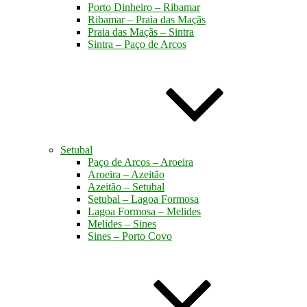
Porto Dinheiro – Ribamar
Ribamar – Praia das Maçãs
Praia das Maçãs – Sintra
Sintra – Paço de Arcos
Setubal
Paço de Arcos – Aroeira
Aroeira – Azeitão
Azeitão – Setubal
Setubal – Lagoa Formosa
Lagoa Formosa – Melides
Melides – Sines
Sines – Porto Covo