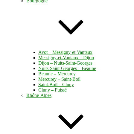
Bourgogne
Avot – Messigny-et-Vantaux
Messigny-et-Vantaux – Dijon
Dijon – Nuits-Saint-Georges
Nuits-Saint-Georges – Beaune
Beaune – Mercurey
Mercurey – Saint-Boil
Saint-Boil – Cluny
Cluny – Fuissé
Rhône-Alpes