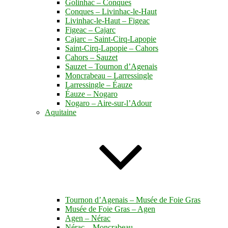
Golinhac – Conques
Conques – Livinhac-le-Haut
Livinhac-le-Haut – Figeac
Figeac – Cajarc
Cajarc – Saint-Cirq-Lapopie
Saint-Cirq-Lapopie – Cahors
Cahors – Sauzet
Sauzet – Tournon d’Agenais
Moncrabeau – Larressingle
Larressingle – Éauze
Éauze – Nogaro
Nogaro – Aire-sur-l’Adour
Aquitaine
Tournon d’Agenais – Musée de Foie Gras
Musée de Foie Gras – Agen
Agen – Nérac
Nérac – Moncrabeau