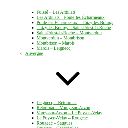
Fuissé – Les Ardillats
Les Ardillats – Poule-les-Écharmeaux
Poule-les-Écharmeaux – Thizy-les-Bourgs
Thizy-les-Bourgs – Saint-Priest-la-Roche
Saint-Priest-la-Roche – Montverdun
Montverdun – Montbrison
Montbrison – Marols
Marols – Leignecq
Auvergne
Leignecq – Retournac
Retournac – Vorey-sur-Arzon
Vorey-sur-Arzon – Le Puy-en-Velay
Le Puy-en-Velay – Rougeac
Rougeac – Saugues