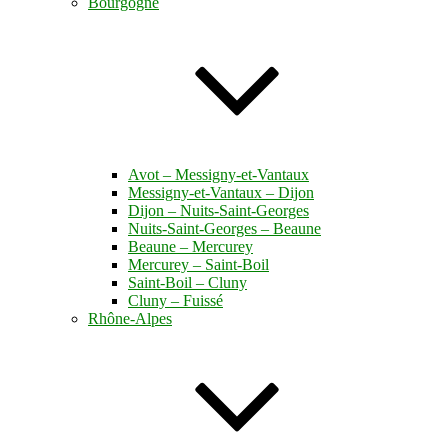
Bourgogne
Avot – Messigny-et-Vantaux
Messigny-et-Vantaux – Dijon
Dijon – Nuits-Saint-Georges
Nuits-Saint-Georges – Beaune
Beaune – Mercurey
Mercurey – Saint-Boil
Saint-Boil – Cluny
Cluny – Fuissé
Rhône-Alpes