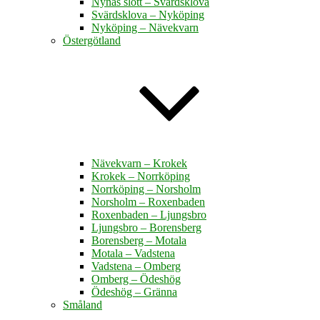
Nynäs slott – Svärdsklova
Svärdsklova – Nyköping
Nyköping – Nävekvarn
Östergötland
Nävekvarn – Krokek
Krokek – Norrköping
Norrköping – Norsholm
Norsholm – Roxenbaden
Roxenbaden – Ljungsbro
Ljungsbro – Borensberg
Borensberg – Motala
Motala – Vadstena
Vadstena – Omberg
Omberg – Ödeshög
Ödeshög – Gränna
Småland