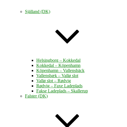
Själland (DK)
Helsingborg – Kokkedal
Kokkedal – Köpenhamn
Köpenhamn – Vallensbäck
Vallensbæk – Vallø slot
Vallø slot – Rødvig
Rødvig – Faxe Ladeplads
Fakse Ladeplads – Skallerup
Falster (DK)