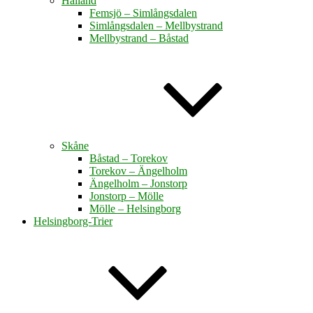
Halland
Femsjö – Simlångsdalen
Simlångsdalen – Mellbystrand
Mellbystrand – Båstad
Skåne
Båstad – Torekov
Torekov – Ängelholm
Ängelholm – Jonstorp
Jonstorp – Mölle
Mölle – Helsingborg
Helsingborg-Trier