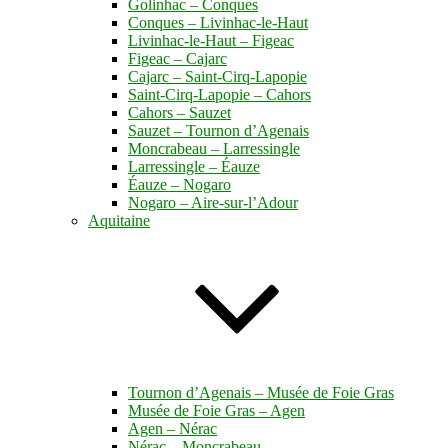
Golinhac – Conques
Conques – Livinhac-le-Haut
Livinhac-le-Haut – Figeac
Figeac – Cajarc
Cajarc – Saint-Cirq-Lapopie
Saint-Cirq-Lapopie – Cahors
Cahors – Sauzet
Sauzet – Tournon d’Agenais
Moncrabeau – Larressingle
Larressingle – Éauze
Éauze – Nogaro
Nogaro – Aire-sur-l’Adour
Aquitaine
Tournon d’Agenais – Musée de Foie Gras
Musée de Foie Gras – Agen
Agen – Nérac
Nérac – Moncrabeau