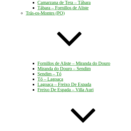
Camarzana de Tera – Tábara
Tábara – Fornillos de Aliste
Trás-os-Montes (PO)
Fornillos de Aliste – Miranda do Douro
Miranda do Douro – Sendim
Sendim – Tó
Tó – Lagoaça
Lagoaça – Freixo De Espada
Freixo De Espada – Villa Auri