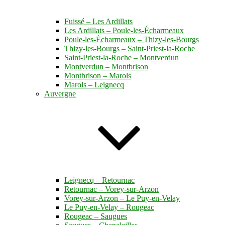
Fuissé – Les Ardillats
Les Ardillats – Poule-les-Écharmeaux
Poule-les-Écharmeaux – Thizy-les-Bourgs
Thizy-les-Bourgs – Saint-Priest-la-Roche
Saint-Priest-la-Roche – Montverdun
Montverdun – Montbrison
Montbrison – Marols
Marols – Leignecq
Auvergne
Leignecq – Retournac
Retournac – Vorey-sur-Arzon
Vorey-sur-Arzon – Le Puy-en-Velay
Le Puy-en-Velay – Rougeac
Rougeac – Saugues