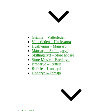
Gränna – Vätterleden
Vätterleden – Huskvarna
Huskvarna – Månsarp
Månsarp – Skillingaryd
Skillingaryd – Store Mosse
Store Mosse – Bredaryd
Bredaryd – Reftele
Reftele – Unnaryd
Unnaryd – Femsjö