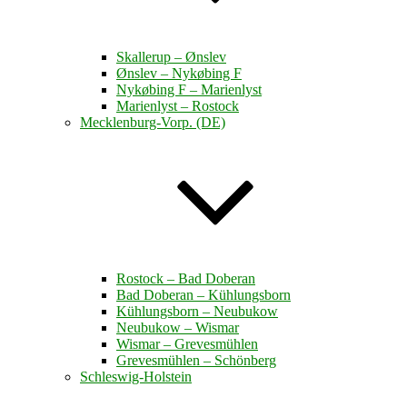
Skallerup – Ønslev
Ønslev – Nykøbing F
Nykøbing F – Marienlyst
Marienlyst – Rostock
Mecklenburg-Vorp. (DE)
Rostock – Bad Doberan
Bad Doberan – Kühlungsborn
Kühlungsborn – Neubukow
Neubukow – Wismar
Wismar – Grevesmühlen
Grevesmühlen – Schönberg
Schleswig-Holstein