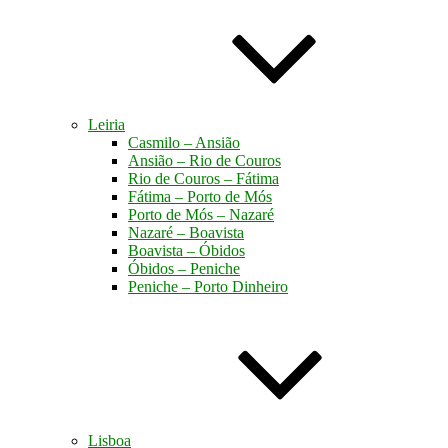
Leiria
Casmilo – Ansião
Ansião – Rio de Couros
Rio de Couros – Fátima
Fátima – Porto de Mós
Porto de Mós – Nazaré
Nazaré – Boavista
Boavista – Óbidos
Óbidos – Peniche
Peniche – Porto Dinheiro
Lisboa