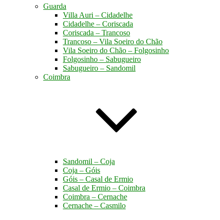
Guarda
Villa Auri – Cidadelhe
Cidadelhe – Coriscada
Coriscada – Trancoso
Trancoso – Vila Soeiro do Chão
Vila Soeiro do Chão – Folgosinho
Folgosinho – Sabugueiro
Sabugueiro – Sandomil
Coimbra
Sandomil – Coja
Coja – Góis
Góis – Casal de Ermio
Casal de Ermio – Coimbra
Coimbra – Cernache
Cernache – Casmilo