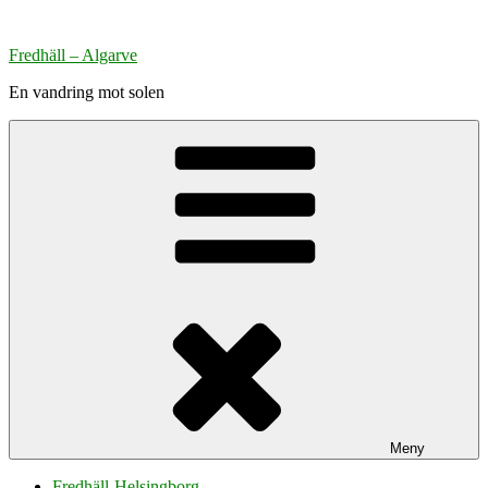
Hoppa
till
Fredhäll – Algarve
innehåll
En vandring mot solen
Meny
Fredhäll-Helsingborg