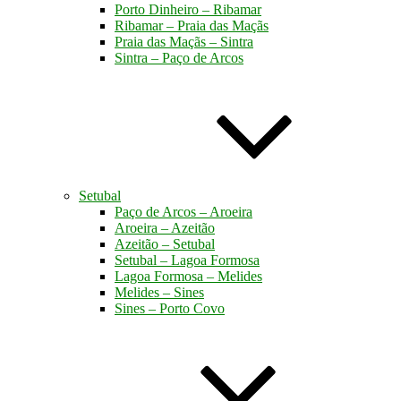
Porto Dinheiro – Ribamar
Ribamar – Praia das Maçãs
Praia das Maçãs – Sintra
Sintra – Paço de Arcos
Setubal
Paço de Arcos – Aroeira
Aroeira – Azeitão
Azeitão – Setubal
Setubal – Lagoa Formosa
Lagoa Formosa – Melides
Melides – Sines
Sines – Porto Covo