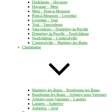
Dodelange – Hayange
Hayange – Metz
Metz – Pont-à-Mousson
Pont-à-Mousson – Liverdun
Liverdun – Toul
Toul – Vaucouleurs
Vaucouleurs – Domrémy-la-Pucelle
Domrémy-la-Pucelle – Neufchâteau
Neufchâteau – Contrexéville
Contrexéville – Martigny-les-Bains
Champagne
Martigny-les-Bains – Bourbonne-les-Bains
Bourbonne-les-Bains – Arbigny-sous-Varennes
Arbigny-sous-Varennes – Langres
Langres – Auberive
Auberive – Avot