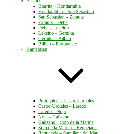
Baskien
Biarritz – Hondarrabia
Hondarabbia – San Sebastian
San Sebastian – Zarautz
Zarautz – Deba
Deba – Lekeitio
Lekeitio – Gernika
Gernika – Bilbao
Bilbao – Portugalete
Kantabrien
Portugalete – Castro-Urdiales
Castro-Urdiales – Laredo
Laredo – Noja
Noja – Galizano
Galizano – Soto de la Marina
Soto de la Marina – Requejada
Requejada – Santillana del Mar