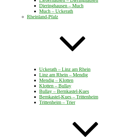
Lieberhausen – Dieringhausen
Dieringhausen – Much
Much – Uckerath
Rheinland-Pfalz
Uckerath – Linz am Rhein
Linz am Rhein – Mendig
Mendig – Klotten
Klotten – Bullay
Bullay – Bernkastel-Kues
Bernkastel-Kues – Trittenheim
Trittenheim – Trier