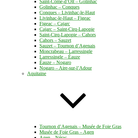
Saint-Côme-d’Olt – Golinhac
Golinhac – Conques
Conques – Livinhac-le-Haut
Livinhac-le-Haut – Figeac
Figeac – Cajarc
Cajarc – Saint-Cirq-Lapopie
Saint-Cirq-Lapopie – Cahors
Cahors – Sauzet
Sauzet – Tournon d’Agenais
Moncrabeau – Larressingle
Larressingle – Éauze
Éauze – Nogaro
Nogaro – Aire-sur-l’Adour
Aquitaine
Tournon d’Agenais – Musée de Foie Gras
Musée de Foie Gras – Agen
Agen – Nérac