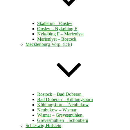
Skallerup – Ønslev
Ønslev – Nykøbing F
Nykøbing F – Marienlyst
Marienlyst – Rostock
Mecklenburg-Vorp. (DE)
Rostock – Bad Doberan
Bad Doberan – Kühlungsborn
Kühlungsborn – Neubukow
Neubukow – Wismar
Wismar – Grevesmühlen
Grevesmühlen – Schönberg
Schleswig-Holstein