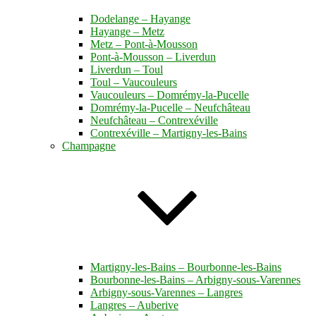
Dodelange – Hayange
Hayange – Metz
Metz – Pont-à-Mousson
Pont-à-Mousson – Liverdun
Liverdun – Toul
Toul – Vaucouleurs
Vaucouleurs – Domrémy-la-Pucelle
Domrémy-la-Pucelle – Neufchâteau
Neufchâteau – Contrexéville
Contrexéville – Martigny-les-Bains
Champagne
Martigny-les-Bains – Bourbonne-les-Bains
Bourbonne-les-Bains – Arbigny-sous-Varennes
Arbigny-sous-Varennes – Langres
Langres – Auberive