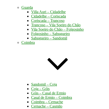
Guarda
Villa Auri – Cidadelhe
Cidadelhe – Coriscada
Coriscada – Trancoso
Trancoso – Vila Soeiro do Chão
Vila Soeiro do Chão – Folgosinho
Folgosinho – Sabugueiro
Sabugueiro – Sandomil
Coimbra
Sandomil – Coja
Coja – Góis
Góis – Casal de Ermio
Casal de Ermio – Coimbra
Coimbra – Cernache
Cernache – Casmilo