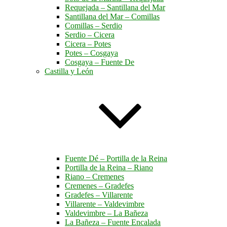
Requejada – Santillana del Mar
Santillana del Mar – Comillas
Comillas – Serdio
Serdio – Cicera
Cicera – Potes
Potes – Cosgaya
Cosgaya – Fuente De
Castilla y León
Fuente Dé – Portilla de la Reina
Portilla de la Reina – Riano
Riano – Cremenes
Cremenes – Gradefes
Gradefes – Villarente
Villarente – Valdevimbre
Valdevimbre – La Bañeza
La Bañeza – Fuente Encalada