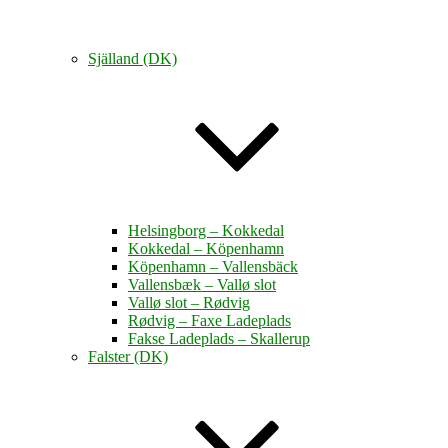
Själland (DK)
Helsingborg – Kokkedal
Kokkedal – Köpenhamn
Köpenhamn – Vallensbäck
Vallensbæk – Vallø slot
Vallø slot – Rødvig
Rødvig – Faxe Ladeplads
Fakse Ladeplads – Skallerup
Falster (DK)