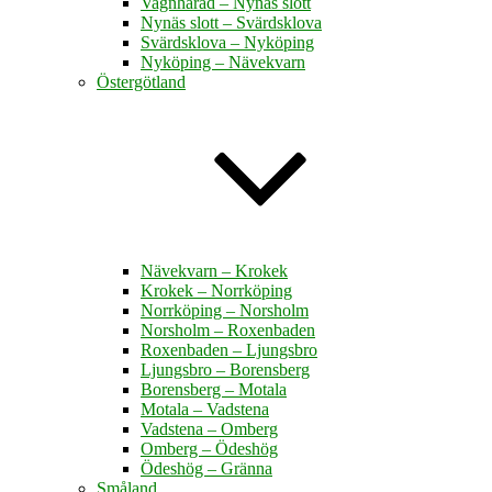
Vagnhärad – Nynäs slott
Nynäs slott – Svärdsklova
Svärdsklova – Nyköping
Nyköping – Nävekvarn
Östergötland
Nävekvarn – Krokek
Krokek – Norrköping
Norrköping – Norsholm
Norsholm – Roxenbaden
Roxenbaden – Ljungsbro
Ljungsbro – Borensberg
Borensberg – Motala
Motala – Vadstena
Vadstena – Omberg
Omberg – Ödeshög
Ödeshög – Gränna
Småland