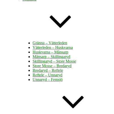
Gränna – Vätterleden
Vätterleden – Huskvarna
Huskvarna – Månsarp
Månsarp – Skillingaryd
Skillingaryd – Store Mosse
Store Mosse – Bredaryd
Bredaryd – Reftele
Reftele – Unnaryd
Unnaryd – Femsjö