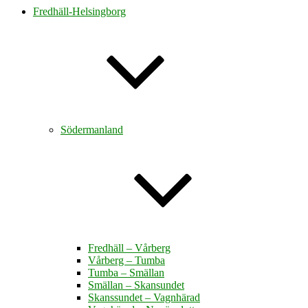
Fredhäll-Helsingborg
Södermanland
Fredhäll – Vårberg
Vårberg – Tumba
Tumba – Smällan
Smällan – Skansundet
Skanssundet – Vagnhärad