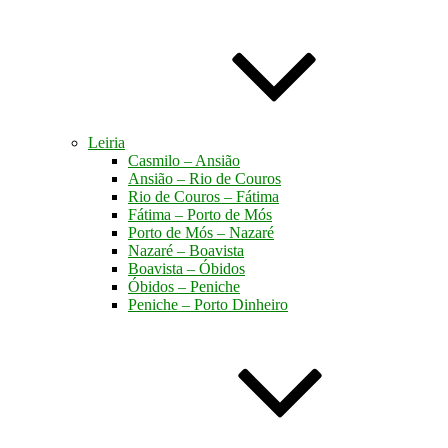
Leiria
Casmilo – Ansião
Ansião – Rio de Couros
Rio de Couros – Fátima
Fátima – Porto de Mós
Porto de Mós – Nazaré
Nazaré – Boavista
Boavista – Óbidos
Óbidos – Peniche
Peniche – Porto Dinheiro