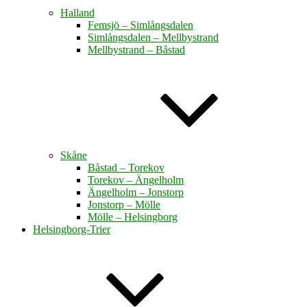
Halland
Femsjö – Simlångsdalen
Simlångsdalen – Mellbystrand
Mellbystrand – Båstad
Skåne
Båstad – Torekov
Torekov – Ängelholm
Ängelholm – Jonstorp
Jonstorp – Mölle
Mölle – Helsingborg
Helsingborg-Trier