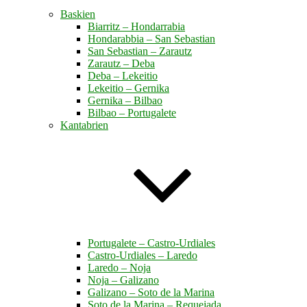
Baskien
Biarritz – Hondarrabia
Hondarabbia – San Sebastian
San Sebastian – Zarautz
Zarautz – Deba
Deba – Lekeitio
Lekeitio – Gernika
Gernika – Bilbao
Bilbao – Portugalete
Kantabrien
Portugalete – Castro-Urdiales
Castro-Urdiales – Laredo
Laredo – Noja
Noja – Galizano
Galizano – Soto de la Marina
Soto de la Marina – Requejada