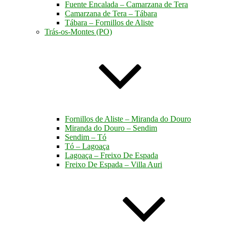
Fuente Encalada – Camarzana de Tera
Camarzana de Tera – Tábara
Tábara – Fornillos de Aliste
Trás-os-Montes (PO)
Fornillos de Aliste – Miranda do Douro
Miranda do Douro – Sendim
Sendim – Tó
Tó – Lagoaça
Lagoaça – Freixo De Espada
Freixo De Espada – Villa Auri