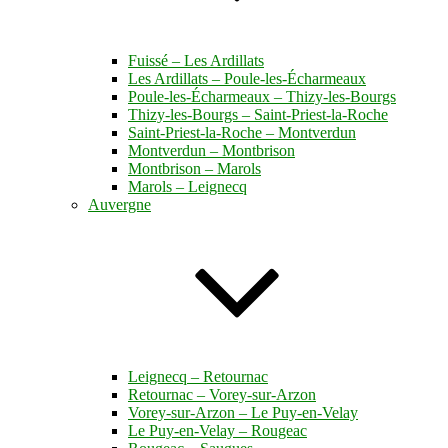
Fuissé – Les Ardillats
Les Ardillats – Poule-les-Écharmeaux
Poule-les-Écharmeaux – Thizy-les-Bourgs
Thizy-les-Bourgs – Saint-Priest-la-Roche
Saint-Priest-la-Roche – Montverdun
Montverdun – Montbrison
Montbrison – Marols
Marols – Leignecq
Auvergne
Leignecq – Retournac
Retournac – Vorey-sur-Arzon
Vorey-sur-Arzon – Le Puy-en-Velay
Le Puy-en-Velay – Rougeac