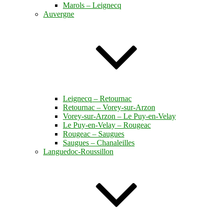
Marols – Leignecq
Auvergne
Leignecq – Retournac
Retournac – Vorey-sur-Arzon
Vorey-sur-Arzon – Le Puy-en-Velay
Le Puy-en-Velay – Rougeac
Rougeac – Saugues
Saugues – Chanaleilles
Languedoc-Roussillon