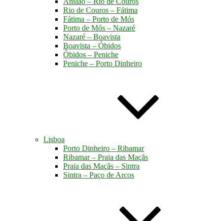
Ansião – Rio de Couros
Rio de Couros – Fátima
Fátima – Porto de Mós
Porto de Mós – Nazaré
Nazaré – Boavista
Boavista – Óbidos
Óbidos – Peniche
Peniche – Porto Dinheiro
Lisboa
Porto Dinheiro – Ribamar
Ribamar – Praia das Maçãs
Praia das Maçãs – Sintra
Sintra – Paço de Arcos