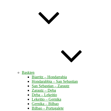
Baskien
Biarritz – Hondarrabia
Hondarabbia – San Sebastian
San Sebastian – Zarautz
Zarautz – Deba
Deba – Lekeitio
Lekeitio – Gernika
Gernika – Bilbao
Bilbao – Portugalete