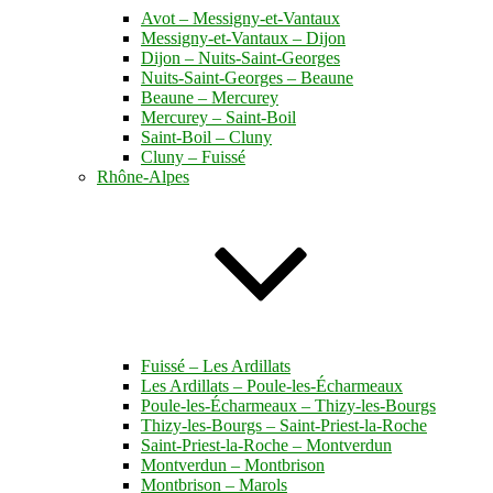
Avot – Messigny-et-Vantaux
Messigny-et-Vantaux – Dijon
Dijon – Nuits-Saint-Georges
Nuits-Saint-Georges – Beaune
Beaune – Mercurey
Mercurey – Saint-Boil
Saint-Boil – Cluny
Cluny – Fuissé
Rhône-Alpes
Fuissé – Les Ardillats
Les Ardillats – Poule-les-Écharmeaux
Poule-les-Écharmeaux – Thizy-les-Bourgs
Thizy-les-Bourgs – Saint-Priest-la-Roche
Saint-Priest-la-Roche – Montverdun
Montverdun – Montbrison
Montbrison – Marols