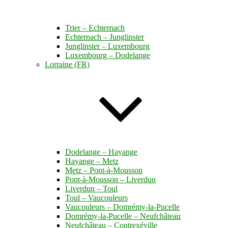
Trier – Echternach
Echternach – Junglinster
Junglinster – Luxembourg
Luxembourg – Dodelange
Lorraine (FR)
Dodelange – Hayange
Hayange – Metz
Metz – Pont-à-Mousson
Pont-à-Mousson – Liverdun
Liverdun – Toul
Toul – Vaucouleurs
Vaucouleurs – Domrémy-la-Pucelle
Domrémy-la-Pucelle – Neufchâteau
Neufchâteau – Contrexéville