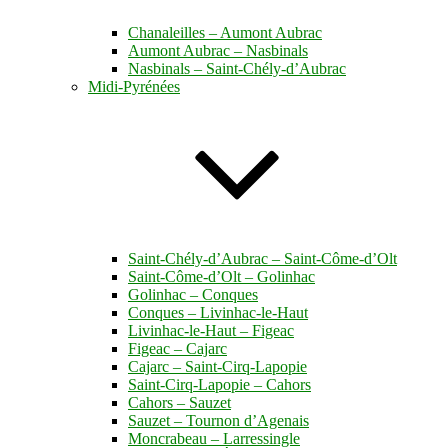
Chanaleilles – Aumont Aubrac
Aumont Aubrac – Nasbinals
Nasbinals – Saint-Chély-d’Aubrac
Midi-Pyrénées
Saint-Chély-d’Aubrac – Saint-Côme-d’Olt
Saint-Côme-d’Olt – Golinhac
Golinhac – Conques
Conques – Livinhac-le-Haut
Livinhac-le-Haut – Figeac
Figeac – Cajarc
Cajarc – Saint-Cirq-Lapopie
Saint-Cirq-Lapopie – Cahors
Cahors – Sauzet
Sauzet – Tournon d’Agenais
Moncrabeau – Larressingle