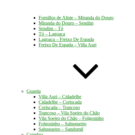
Fornillos de Aliste – Miranda do Douro
Miranda do Douro – Sendim
Sendim – Tó
Tó – Lagoaça
Lagoaça – Freixo De Espada
Freixo De Espada – Villa Auri
Guarda
Villa Auri – Cidadelhe
Cidadelhe – Coriscada
Coriscada – Trancoso
Trancoso – Vila Soeiro do Chão
Vila Soeiro do Chão – Folgosinho
Folgosinho – Sabugueiro
Sabugueiro – Sandomil
Coimbra