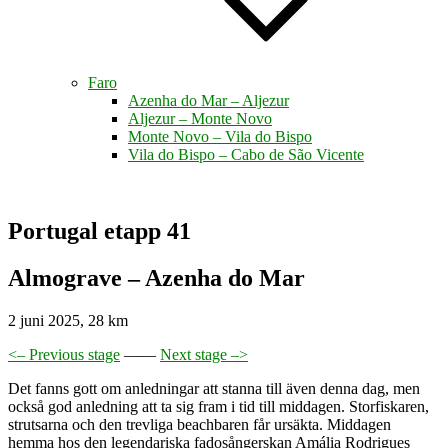
Faro
Azenha do Mar – Aljezur
Aljezur – Monte Novo
Monte Novo – Vila do Bispo
Vila do Bispo – Cabo de São Vicente
Portugal etapp 41
Almograve – Azenha do Mar
2 juni 2025, 28 km
<– Previous stage
——
Next stage –>
Det fanns gott om anledningar att stanna till även denna dag, men
också god anledning att ta sig fram i tid till middagen. Storfiskaren,
strutsarna och den trevliga beachbaren får ursäkta. Middagen
hemma hos den legendariska fadosångerskan Amália Rodrigues