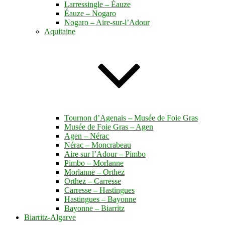
Larressingle – Éauze
Éauze – Nogaro
Nogaro – Aire-sur-l’Adour
Aquitaine
Tournon d’Agenais – Musée de Foie Gras
Musée de Foie Gras – Agen
Agen – Nérac
Nérac – Moncrabeau
Aire sur l’Adour – Pimbo
Pimbo – Morlanne
Morlanne – Orthez
Orthez – Carresse
Carresse – Hastingues
Hastingues – Bayonne
Bayonne – Biarritz
Biarritz-Algarve