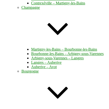
Contrexéville – Martigny-les-Bains
Champagne
Martigny-les-Bains – Bourbonne-les-Bains
Bourbonne-les-Bains – Arbigny-sous-Varennes
Arbigny-sous-Varennes – Langres
Langres – Auberive
Auberive – Avot
Bourgogne