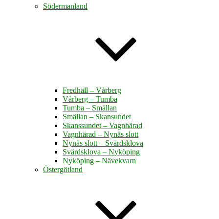
Södermanland
Fredhäll – Vårberg
Vårberg – Tumba
Tumba – Smällan
Smällan – Skansundet
Skanssundet – Vagnhärad
Vagnhärad – Nynäs slott
Nynäs slott – Svärdsklova
Svärdsklova – Nyköping
Nyköping – Nävekvarn
Östergötland