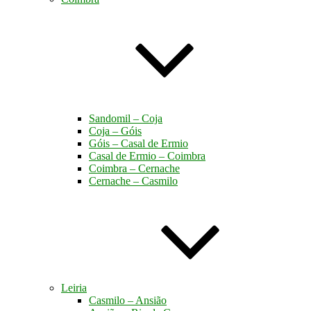
Sandomil – Coja
Coja – Góis
Góis – Casal de Ermio
Casal de Ermio – Coimbra
Coimbra – Cernache
Cernache – Casmilo
Leiria
Casmilo – Ansião