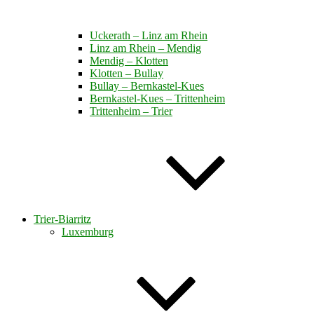
Uckerath – Linz am Rhein
Linz am Rhein – Mendig
Mendig – Klotten
Klotten – Bullay
Bullay – Bernkastel-Kues
Bernkastel-Kues – Trittenheim
Trittenheim – Trier
Trier-Biarritz
Luxemburg