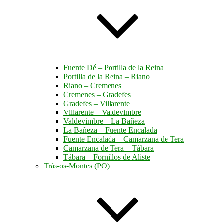
Fuente Dé – Portilla de la Reina
Portilla de la Reina – Riano
Riano – Cremenes
Cremenes – Gradefes
Gradefes – Villarente
Villarente – Valdevimbre
Valdevimbre – La Bañeza
La Bañeza – Fuente Encalada
Fuente Encalada – Camarzana de Tera
Camarzana de Tera – Tábara
Tábara – Fornillos de Aliste
Trás-os-Montes (PO)