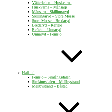
Vätterleden – Huskvarna
Huskvarna – Månsarp
Månsarp – Skillingaryd
Skillingaryd – Store Mosse
Store Mosse – Bredaryd
Bredaryd – Reftele
Reftele – Unnaryd
Unnaryd – Femsjö
Halland
Femsjö – Simlångsdalen
Simlångsdalen – Mellbystrand
Mellbystrand – Båstad