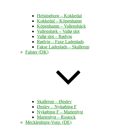
Helsingborg – Kokkedal
Kokkedal – Köpenhamn
Köpenhamn – Vallensbäck
Vallensbæk – Vallø slot
Vallø slot – Rødvig
Rødvig – Faxe Ladeplads
Fakse Ladeplads – Skallerup
Falster (DK)
Skallerup – Ønslev
Ønslev – Nykøbing F
Nykøbing F – Marienlyst
Marienlyst – Rostock
Mecklenburg-Vorp. (DE)