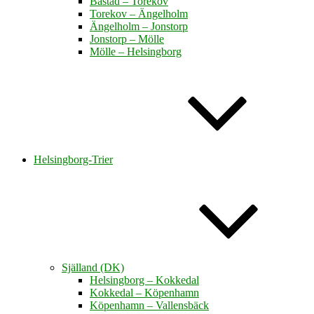
Båstad – Torekov
Torekov – Ängelholm
Ängelholm – Jonstorp
Jonstorp – Mölle
Mölle – Helsingborg
Helsingborg-Trier
Själland (DK)
Helsingborg – Kokkedal
Kokkedal – Köpenhamn
Köpenhamn – Vallensbäck