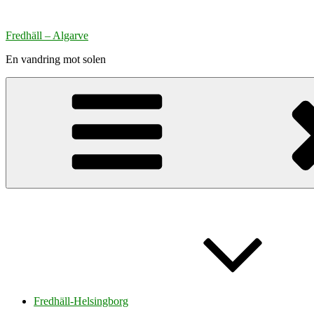
Hoppa
till
Fredhäll – Algarve
innehåll
En vandring mot solen
Fredhäll-Helsingborg