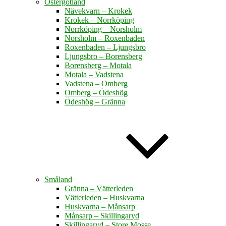
Östergötland
Nävekvarn – Krokek
Krokek – Norrköping
Norrköping – Norsholm
Norsholm – Roxenbaden
Roxenbaden – Ljungsbro
Ljungsbro – Borensberg
Borensberg – Motala
Motala – Vadstena
Vadstena – Omberg
Omberg – Ödeshög
Ödeshög – Gränna
Småland
Gränna – Vätterleden
Vätterleden – Huskvarna
Huskvarna – Månsarp
Månsarp – Skillingaryd
Skillingaryd – Store Mosse