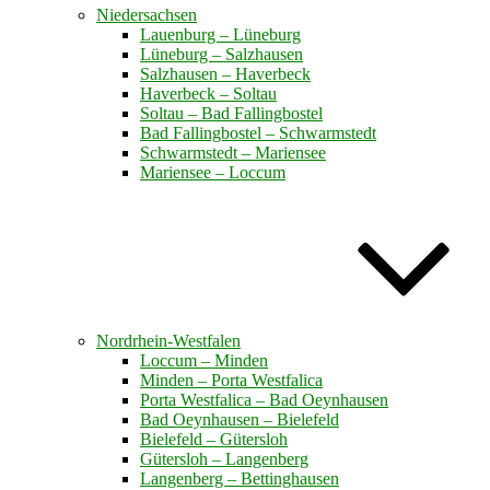
Niedersachsen
Lauenburg – Lüneburg
Lüneburg – Salzhausen
Salzhausen – Haverbeck
Haverbeck – Soltau
Soltau – Bad Fallingbostel
Bad Fallingbostel – Schwarmstedt
Schwarmstedt – Mariensee
Mariensee – Loccum
Nordrhein-Westfalen
Loccum – Minden
Minden – Porta Westfalica
Porta Westfalica – Bad Oeynhausen
Bad Oeynhausen – Bielefeld
Bielefeld – Gütersloh
Gütersloh – Langenberg
Langenberg – Bettinghausen