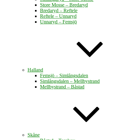
Store Mosse – Bredaryd
Bredaryd – Reftele
Reftele – Unnaryd
Unnaryd – Femsjö
Halland
Femsjö – Simlångsdalen
Simlångsdalen – Mellbystrand
Mellbystrand – Båstad
Skåne