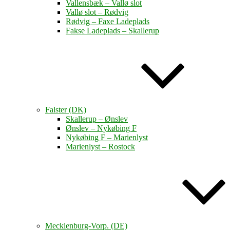
Vallensbæk – Vallø slot
Vallø slot – Rødvig
Rødvig – Faxe Ladeplads
Fakse Ladeplads – Skallerup
Falster (DK)
Skallerup – Ønslev
Ønslev – Nykøbing F
Nykøbing F – Marienlyst
Marienlyst – Rostock
Mecklenburg-Vorp. (DE)