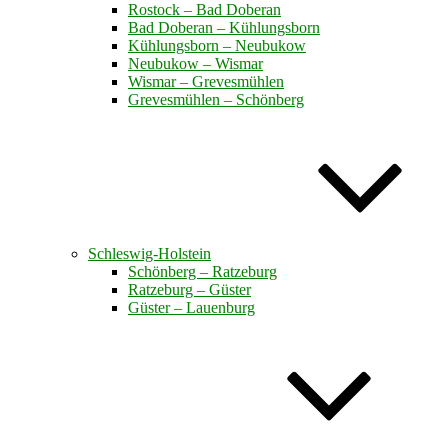
Rostock – Bad Doberan
Bad Doberan – Kühlungsborn
Kühlungsborn – Neubukow
Neubukow – Wismar
Wismar – Grevesmühlen
Grevesmühlen – Schönberg
Schleswig-Holstein
Schönberg – Ratzeburg
Ratzeburg – Güster
Güster – Lauenburg