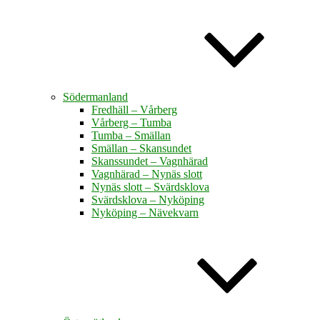
Södermanland
Fredhäll – Vårberg
Vårberg – Tumba
Tumba – Smällan
Smällan – Skansundet
Skanssundet – Vagnhärad
Vagnhärad – Nynäs slott
Nynäs slott – Svärdsklova
Svärdsklova – Nyköping
Nyköping – Nävekvarn