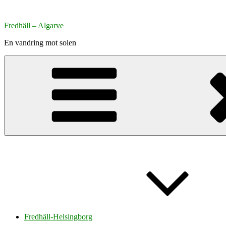
Hoppa
till
Fredhäll – Algarve
innehåll
En vandring mot solen
Fredhäll-Helsingborg