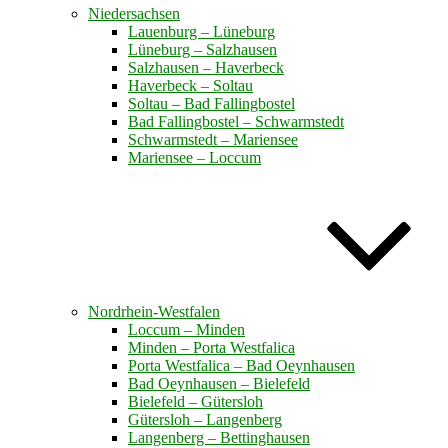
Niedersachsen
Lauenburg – Lüneburg
Lüneburg – Salzhausen
Salzhausen – Haverbeck
Haverbeck – Soltau
Soltau – Bad Fallingbostel
Bad Fallingbostel – Schwarmstedt
Schwarmstedt – Mariensee
Mariensee – Loccum
Nordrhein-Westfalen
Loccum – Minden
Minden – Porta Westfalica
Porta Westfalica – Bad Oeynhausen
Bad Oeynhausen – Bielefeld
Bielefeld – Gütersloh
Gütersloh – Langenberg
Langenberg – Bettinghausen