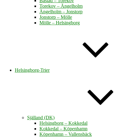
Båstad – Torekov
Torekov – Ängelholm
Ängelholm – Jonstorp
Jonstorp – Mölle
Mölle – Helsingborg
Helsingborg-Trier
Själland (DK)
Helsingborg – Kokkedal
Kokkedal – Köpenhamn
Köpenhamn – Vallensbäck