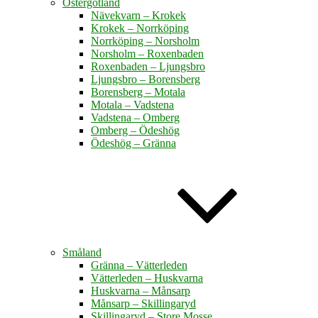
Östergötland
Nävekvarn – Krokek
Krokek – Norrköping
Norrköping – Norsholm
Norsholm – Roxenbaden
Roxenbaden – Ljungsbro
Ljungsbro – Borensberg
Borensberg – Motala
Motala – Vadstena
Vadstena – Omberg
Omberg – Ödeshög
Ödeshög – Gränna
Småland
Gränna – Vätterleden
Vätterleden – Huskvarna
Huskvarna – Månsarp
Månsarp – Skillingaryd
Skillingaryd – Store Mosse