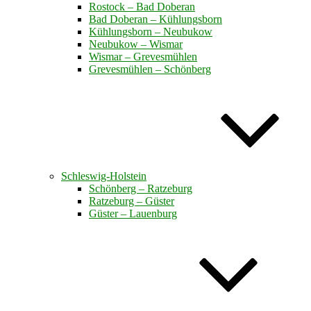
Rostock – Bad Doberan
Bad Doberan – Kühlungsborn
Kühlungsborn – Neubukow
Neubukow – Wismar
Wismar – Grevesmühlen
Grevesmühlen – Schönberg
Schleswig-Holstein
Schönberg – Ratzeburg
Ratzeburg – Güster
Güster – Lauenburg