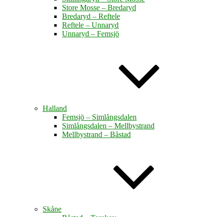
Store Mosse – Bredaryd
Bredaryd – Reftele
Reftele – Unnaryd
Unnaryd – Femsjö
Halland
Femsjö – Simlångsdalen
Simlångsdalen – Mellbystrand
Mellbystrand – Båstad
Skåne