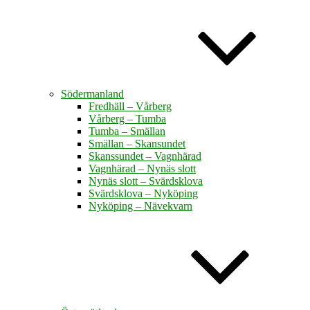
Södermanland
Fredhäll – Vårberg
Vårberg – Tumba
Tumba – Smällan
Smällan – Skansundet
Skanssundet – Vagnhärad
Vagnhärad – Nynäs slott
Nynäs slott – Svärdsklova
Svärdsklova – Nyköping
Nyköping – Nävekvarn