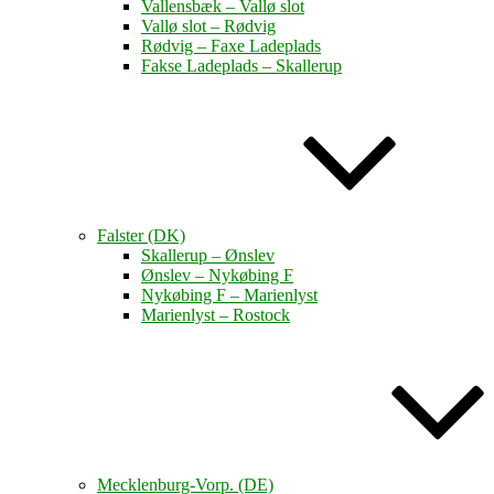
Vallensbæk – Vallø slot
Vallø slot – Rødvig
Rødvig – Faxe Ladeplads
Fakse Ladeplads – Skallerup
Falster (DK)
Skallerup – Ønslev
Ønslev – Nykøbing F
Nykøbing F – Marienlyst
Marienlyst – Rostock
Mecklenburg-Vorp. (DE)