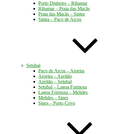
Porto Dinheiro – Ribamar
Ribamar – Praia das Maçãs
Praia das Maçãs – Sintra
Sintra – Paço de Arcos
Setubal
Paço de Arcos – Aroeira
Aroeira – Azeitão
Azeitão – Setubal
Setubal – Lagoa Formosa
Lagoa Formosa – Melides
Melides – Sines
Sines – Porto Covo