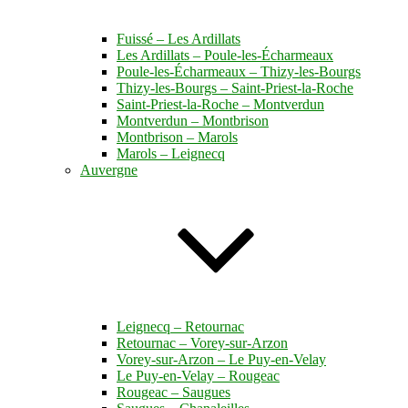
Fuissé – Les Ardillats
Les Ardillats – Poule-les-Écharmeaux
Poule-les-Écharmeaux – Thizy-les-Bourgs
Thizy-les-Bourgs – Saint-Priest-la-Roche
Saint-Priest-la-Roche – Montverdun
Montverdun – Montbrison
Montbrison – Marols
Marols – Leignecq
Auvergne
Leignecq – Retournac
Retournac – Vorey-sur-Arzon
Vorey-sur-Arzon – Le Puy-en-Velay
Le Puy-en-Velay – Rougeac
Rougeac – Saugues