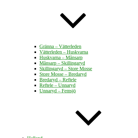
Gränna – Vätterleden
Vätterleden – Huskvarna
Huskvarna – Månsarp
Månsarp – Skillingaryd
Skillingaryd – Store Mosse
Store Mosse – Bredaryd
Bredaryd – Reftele
Reftele – Unnaryd
Unnaryd – Femsjö