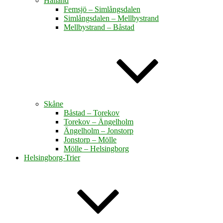
Halland
Femsjö – Simlångsdalen
Simlångsdalen – Mellbystrand
Mellbystrand – Båstad
Skåne
Båstad – Torekov
Torekov – Ängelholm
Ängelholm – Jonstorp
Jonstorp – Mölle
Mölle – Helsingborg
Helsingborg-Trier