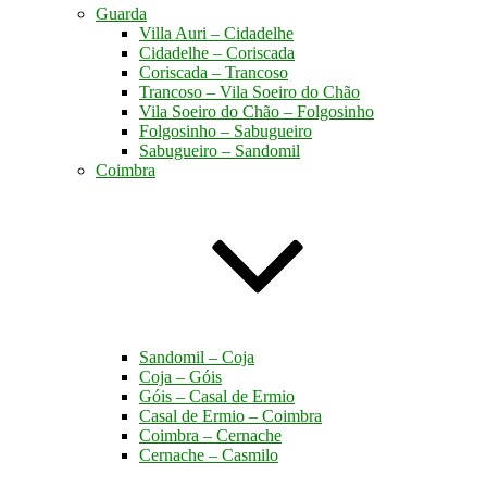
Guarda
Villa Auri – Cidadelhe
Cidadelhe – Coriscada
Coriscada – Trancoso
Trancoso – Vila Soeiro do Chão
Vila Soeiro do Chão – Folgosinho
Folgosinho – Sabugueiro
Sabugueiro – Sandomil
Coimbra
Sandomil – Coja
Coja – Góis
Góis – Casal de Ermio
Casal de Ermio – Coimbra
Coimbra – Cernache
Cernache – Casmilo