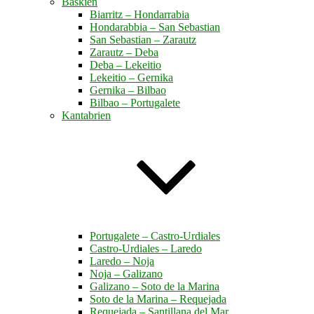
Baskien
Biarritz – Hondarrabia
Hondarabbia – San Sebastian
San Sebastian – Zarautz
Zarautz – Deba
Deba – Lekeitio
Lekeitio – Gernika
Gernika – Bilbao
Bilbao – Portugalete
Kantabrien
Portugalete – Castro-Urdiales
Castro-Urdiales – Laredo
Laredo – Noja
Noja – Galizano
Galizano – Soto de la Marina
Soto de la Marina – Requejada
Requejada – Santillana del Mar