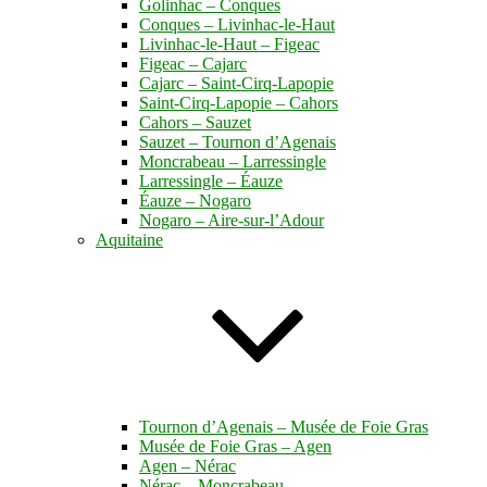
Golinhac – Conques
Conques – Livinhac-le-Haut
Livinhac-le-Haut – Figeac
Figeac – Cajarc
Cajarc – Saint-Cirq-Lapopie
Saint-Cirq-Lapopie – Cahors
Cahors – Sauzet
Sauzet – Tournon d’Agenais
Moncrabeau – Larressingle
Larressingle – Éauze
Éauze – Nogaro
Nogaro – Aire-sur-l’Adour
Aquitaine
Tournon d’Agenais – Musée de Foie Gras
Musée de Foie Gras – Agen
Agen – Nérac
Nérac – Moncrabeau