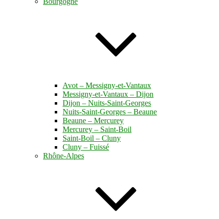
Bourgogne
Avot – Messigny-et-Vantaux
Messigny-et-Vantaux – Dijon
Dijon – Nuits-Saint-Georges
Nuits-Saint-Georges – Beaune
Beaune – Mercurey
Mercurey – Saint-Boil
Saint-Boil – Cluny
Cluny – Fuissé
Rhône-Alpes