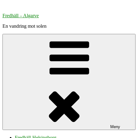
Hoppa
till
Fredhäll – Algarve
innehåll
En vandring mot solen
Meny
Fredhäll-Helsingborg