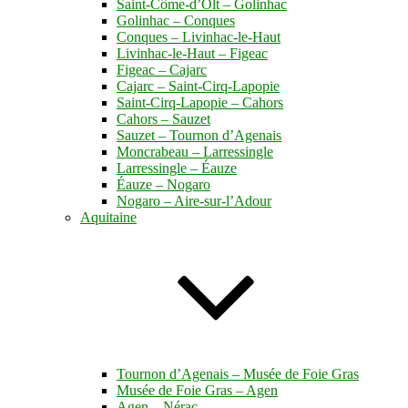
Saint-Côme-d’Olt – Golinhac
Golinhac – Conques
Conques – Livinhac-le-Haut
Livinhac-le-Haut – Figeac
Figeac – Cajarc
Cajarc – Saint-Cirq-Lapopie
Saint-Cirq-Lapopie – Cahors
Cahors – Sauzet
Sauzet – Tournon d’Agenais
Moncrabeau – Larressingle
Larressingle – Éauze
Éauze – Nogaro
Nogaro – Aire-sur-l’Adour
Aquitaine
Tournon d’Agenais – Musée de Foie Gras
Musée de Foie Gras – Agen
Agen – Nérac