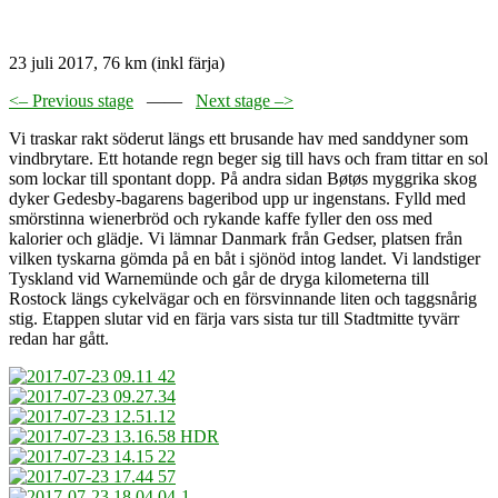
23 juli 2017, 76 km (inkl färja)
<– Previous stage
——
Next stage –>
Vi traskar rakt söderut längs ett brusande hav med sanddyner som
vindbrytare. Ett hotande regn beger sig till havs och fram tittar en sol
som lockar till spontant dopp. På andra sidan Bøtøs myggrika skog
dyker Gedesby-bagarens bageribod upp ur ingenstans. Fylld med
smörstinna wienerbröd och rykande kaffe fyller den oss med
kalorier och glädje. Vi lämnar Danmark från Gedser, platsen från
vilken tyskarna gömda på en båt i sjönöd intog landet. Vi landstiger
Tyskland vid Warnemünde och går de dryga kilometerna till
Rostock längs cykelvägar och en försvinnande liten och taggsnårig
stig. Etappen slutar vid en färja vars sista tur till Stadtmitte tyvärr
redan har gått.