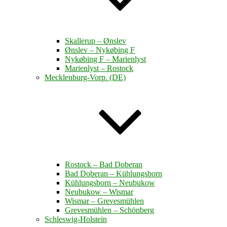
Skallerup – Ønslev
Ønslev – Nykøbing F
Nykøbing F – Marienlyst
Marienlyst – Rostock
Mecklenburg-Vorp. (DE)
Rostock – Bad Doberan
Bad Doberan – Kühlungsborn
Kühlungsborn – Neubukow
Neubukow – Wismar
Wismar – Grevesmühlen
Grevesmühlen – Schönberg
Schleswig-Holstein