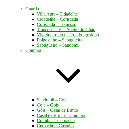
Guarda
Villa Auri – Cidadelhe
Cidadelhe – Coriscada
Coriscada – Trancoso
Trancoso – Vila Soeiro do Chão
Vila Soeiro do Chão – Folgosinho
Folgosinho – Sabugueiro
Sabugueiro – Sandomil
Coimbra
Sandomil – Coja
Coja – Góis
Góis – Casal de Ermio
Casal de Ermio – Coimbra
Coimbra – Cernache
Cernache – Casmilo