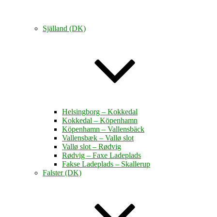
Själland (DK)
Helsingborg – Kokkedal
Kokkedal – Köpenhamn
Köpenhamn – Vallensbäck
Vallensbæk – Vallø slot
Vallø slot – Rødvig
Rødvig – Faxe Ladeplads
Fakse Ladeplads – Skallerup
Falster (DK)