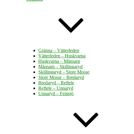
Gränna – Vätterleden
Vätterleden – Huskvarna
Huskvarna – Månsarp
Månsarp – Skillingaryd
Skillingaryd – Store Mosse
Store Mosse – Bredaryd
Bredaryd – Reftele
Reftele – Unnaryd
Unnaryd – Femsjö