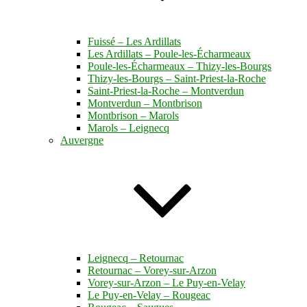
Fuissé – Les Ardillats
Les Ardillats – Poule-les-Écharmeaux
Poule-les-Écharmeaux – Thizy-les-Bourgs
Thizy-les-Bourgs – Saint-Priest-la-Roche
Saint-Priest-la-Roche – Montverdun
Montverdun – Montbrison
Montbrison – Marols
Marols – Leignecq
Auvergne
Leignecq – Retournac
Retournac – Vorey-sur-Arzon
Vorey-sur-Arzon – Le Puy-en-Velay
Le Puy-en-Velay – Rougeac