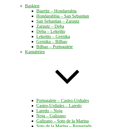
Baskien
Biarritz – Hondarrabia
Hondarabbia – San Sebastian
San Sebastian – Zarautz
Zarautz – Deba
Deba – Lekeitio
Lekeitio – Gernika
Gernika – Bilbao
Bilbao – Portugalete
Kantabrien
Portugalete – Castro-Urdiales
Castro-Urdiales – Laredo
Laredo – Noja
Noja – Galizano
Galizano – Soto de la Marina
Soto de la Marina – Requejada