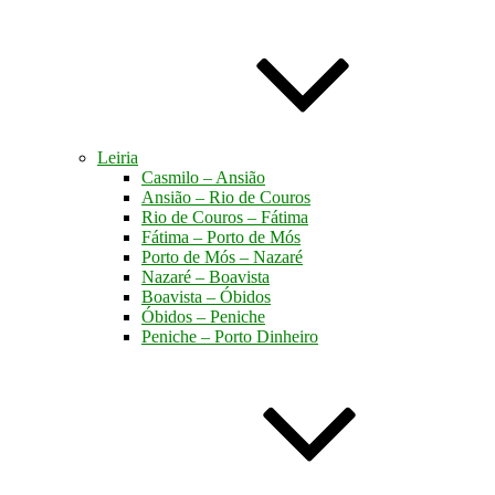
Leiria
Casmilo – Ansião
Ansião – Rio de Couros
Rio de Couros – Fátima
Fátima – Porto de Mós
Porto de Mós – Nazaré
Nazaré – Boavista
Boavista – Óbidos
Óbidos – Peniche
Peniche – Porto Dinheiro