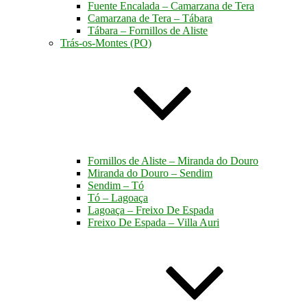
Fuente Encalada – Camarzana de Tera
Camarzana de Tera – Tábara
Tábara – Fornillos de Aliste
Trás-os-Montes (PO)
Fornillos de Aliste – Miranda do Douro
Miranda do Douro – Sendim
Sendim – Tó
Tó – Lagoaça
Lagoaça – Freixo De Espada
Freixo De Espada – Villa Auri