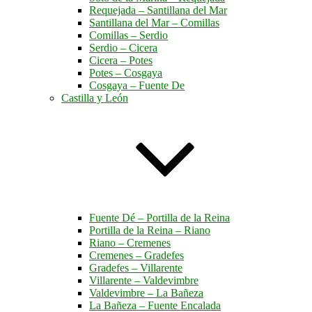
Requejada – Santillana del Mar
Santillana del Mar – Comillas
Comillas – Serdio
Serdio – Cicera
Cicera – Potes
Potes – Cosgaya
Cosgaya – Fuente De
Castilla y León
Fuente Dé – Portilla de la Reina
Portilla de la Reina – Riano
Riano – Cremenes
Cremenes – Gradefes
Gradefes – Villarente
Villarente – Valdevimbre
Valdevimbre – La Bañeza
La Bañeza – Fuente Encalada