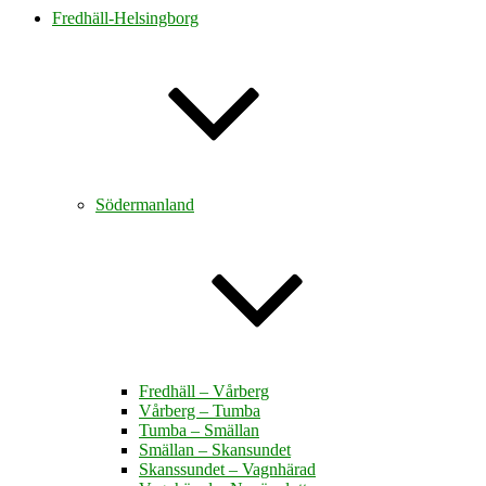
Fredhäll-Helsingborg
Södermanland
Fredhäll – Vårberg
Vårberg – Tumba
Tumba – Smällan
Smällan – Skansundet
Skanssundet – Vagnhärad