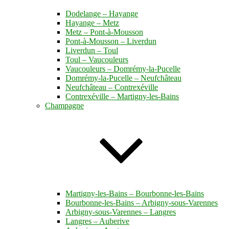
Dodelange – Hayange
Hayange – Metz
Metz – Pont-à-Mousson
Pont-à-Mousson – Liverdun
Liverdun – Toul
Toul – Vaucouleurs
Vaucouleurs – Domrémy-la-Pucelle
Domrémy-la-Pucelle – Neufchâteau
Neufchâteau – Contrexéville
Contrexéville – Martigny-les-Bains
Champagne
Martigny-les-Bains – Bourbonne-les-Bains
Bourbonne-les-Bains – Arbigny-sous-Varennes
Arbigny-sous-Varennes – Langres
Langres – Auberive