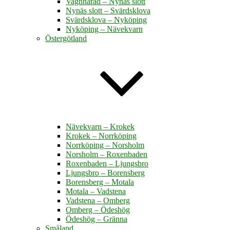
Vagnhärad – Nynäs slott
Nynäs slott – Svärdsklova
Svärdsklova – Nyköping
Nyköping – Nävekvarn
Östergötland
Nävekvarn – Krokek
Krokek – Norrköping
Norrköping – Norsholm
Norsholm – Roxenbaden
Roxenbaden – Ljungsbro
Ljungsbro – Borensberg
Borensberg – Motala
Motala – Vadstena
Vadstena – Omberg
Omberg – Ödeshög
Ödeshög – Gränna
Småland