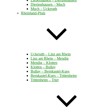
Lieberhausen – Dieringhausen
Dieringhausen – Much
Much – Uckerath
Rheinland-Pfalz
Uckerath – Linz am Rhein
Linz am Rhein – Mendig
Mendig – Klotten
Klotten – Bullay
Bullay – Bernkastel-Kues
Bernkastel-Kues – Trittenheim
Trittenheim – Trier