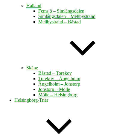
Halland
Femsjö – Simlångsdalen
Simlångsdalen – Mellbystrand
Mellbystrand – Båstad
Skåne
Båstad – Torekov
Torekov – Ängelholm
Ängelholm – Jonstorp
Jonstorp – Mölle
Mölle – Helsingborg
Helsingborg-Trier