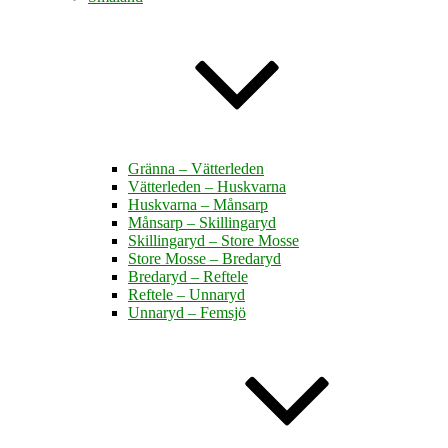
Gränna – Vätterleden
Vätterleden – Huskvarna
Huskvarna – Månsarp
Månsarp – Skillingaryd
Skillingaryd – Store Mosse
Store Mosse – Bredaryd
Bredaryd – Reftele
Reftele – Unnaryd
Unnaryd – Femsjö