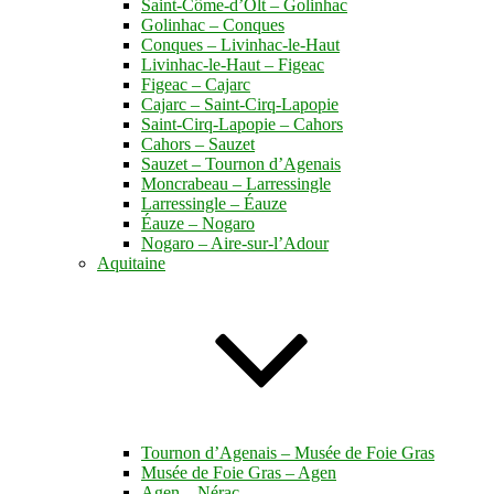
Saint-Côme-d’Olt – Golinhac
Golinhac – Conques
Conques – Livinhac-le-Haut
Livinhac-le-Haut – Figeac
Figeac – Cajarc
Cajarc – Saint-Cirq-Lapopie
Saint-Cirq-Lapopie – Cahors
Cahors – Sauzet
Sauzet – Tournon d’Agenais
Moncrabeau – Larressingle
Larressingle – Éauze
Éauze – Nogaro
Nogaro – Aire-sur-l’Adour
Aquitaine
Tournon d’Agenais – Musée de Foie Gras
Musée de Foie Gras – Agen
Agen – Nérac