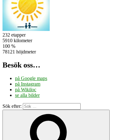
232 etapper
5910 kilometer
100 %
78121 höjdmeter
Besök oss…
på Google maps
på Instagram
på Wikiloc
se alla bilder
Sök efter: