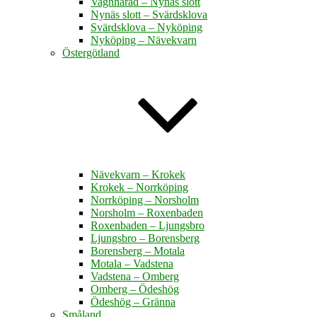
Vagnhärad – Nynäs slott
Nynäs slott – Svärdsklova
Svärdsklova – Nyköping
Nyköping – Nävekvarn
Östergötland
Nävekvarn – Krokek
Krokek – Norrköping
Norrköping – Norsholm
Norsholm – Roxenbaden
Roxenbaden – Ljungsbro
Ljungsbro – Borensberg
Borensberg – Motala
Motala – Vadstena
Vadstena – Omberg
Omberg – Ödeshög
Ödeshög – Gränna
Småland