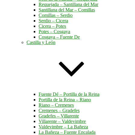
Requejada – Santillana del Mar
Santillana del Mar – Comillas
Comillas – Serdio
Serdio – Cicera
Cicera – Potes
Potes – Cosgaya
Cosgaya – Fuente De
Castilla y León
Fuente Dé – Portilla de la Reina
Portilla de la Reina – Riano
Riano – Cremenes
Cremenes – Gradefes
Gradefes – Villarente
Villarente – Valdevimbre
Valdevimbre – La Bañeza
La Bañeza – Fuente Encalada