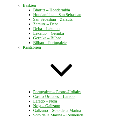
Baskien
Biarritz – Hondarrabia
Hondarabbia – San Sebastian
San Sebastian – Zarautz
Zarautz – Deba
Deba – Lekeitio
Lekeitio – Gernika
Gernika – Bilbao
Bilbao – Portugalete
Kantabrien
Portugalete – Castro-Urdiales
Castro-Urdiales – Laredo
Laredo – Noja
Noja – Galizano
Galizano – Soto de la Marina
Soto de la Marina – Requejada