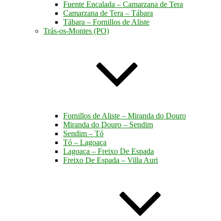
Fuente Encalada – Camarzana de Tera
Camarzana de Tera – Tábara
Tábara – Fornillos de Aliste
Trás-os-Montes (PO)
Fornillos de Aliste – Miranda do Douro
Miranda do Douro – Sendim
Sendim – Tó
Tó – Lagoaça
Lagoaça – Freixo De Espada
Freixo De Espada – Villa Auri