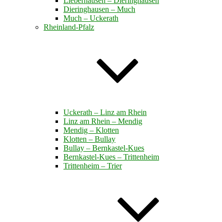
Lieberhausen – Dieringhausen
Dieringhausen – Much
Much – Uckerath
Rheinland-Pfalz
Uckerath – Linz am Rhein
Linz am Rhein – Mendig
Mendig – Klotten
Klotten – Bullay
Bullay – Bernkastel-Kues
Bernkastel-Kues – Trittenheim
Trittenheim – Trier