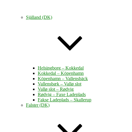
Själland (DK)
Helsingborg – Kokkedal
Kokkedal – Köpenhamn
Köpenhamn – Vallensbäck
Vallensbæk – Vallø slot
Vallø slot – Rødvig
Rødvig – Faxe Ladeplads
Fakse Ladeplads – Skallerup
Falster (DK)