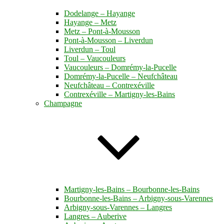
Dodelange – Hayange
Hayange – Metz
Metz – Pont-à-Mousson
Pont-à-Mousson – Liverdun
Liverdun – Toul
Toul – Vaucouleurs
Vaucouleurs – Domrémy-la-Pucelle
Domrémy-la-Pucelle – Neufchâteau
Neufchâteau – Contrexéville
Contrexéville – Martigny-les-Bains
Champagne
Martigny-les-Bains – Bourbonne-les-Bains
Bourbonne-les-Bains – Arbigny-sous-Varennes
Arbigny-sous-Varennes – Langres
Langres – Auberive