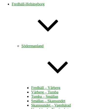
Fredhäll-Helsingborg
Södermanland
Fredhäll – Vårberg
Vårberg – Tumba
Tumba – Smällan
Smällan – Skansundet
Skanssundet – Vagnhärad