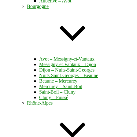
Auberive – Avot
Bourgogne
Avot – Messigny-et-Vantaux
Messigny-et-Vantaux – Dijon
Dijon – Nuits-Saint-Georges
Nuits-Saint-Georges – Beaune
Beaune – Mercurey
Mercurey – Saint-Boil
Saint-Boil – Cluny
Cluny – Fuissé
Rhône-Alpes