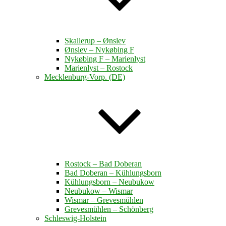
Skallerup – Ønslev
Ønslev – Nykøbing F
Nykøbing F – Marienlyst
Marienlyst – Rostock
Mecklenburg-Vorp. (DE)
Rostock – Bad Doberan
Bad Doberan – Kühlungsborn
Kühlungsborn – Neubukow
Neubukow – Wismar
Wismar – Grevesmühlen
Grevesmühlen – Schönberg
Schleswig-Holstein