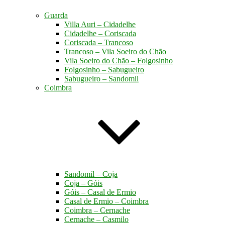
Guarda
Villa Auri – Cidadelhe
Cidadelhe – Coriscada
Coriscada – Trancoso
Trancoso – Vila Soeiro do Chão
Vila Soeiro do Chão – Folgosinho
Folgosinho – Sabugueiro
Sabugueiro – Sandomil
Coimbra
Sandomil – Coja
Coja – Góis
Góis – Casal de Ermio
Casal de Ermio – Coimbra
Coimbra – Cernache
Cernache – Casmilo