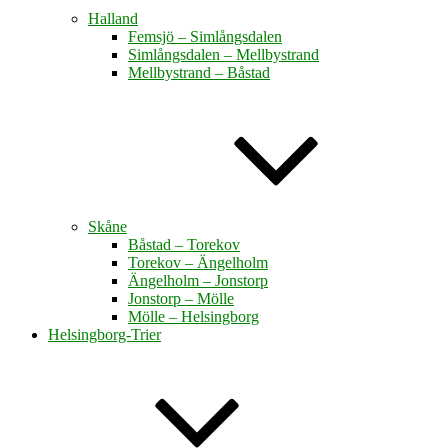
Halland
Femsjö – Simlångsdalen
Simlångsdalen – Mellbystrand
Mellbystrand – Båstad
Skåne
Båstad – Torekov
Torekov – Ängelholm
Ängelholm – Jonstorp
Jonstorp – Mölle
Mölle – Helsingborg
Helsingborg-Trier