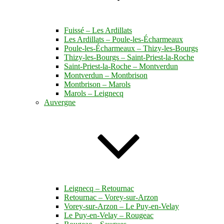
Fuissé – Les Ardillats
Les Ardillats – Poule-les-Écharmeaux
Poule-les-Écharmeaux – Thizy-les-Bourgs
Thizy-les-Bourgs – Saint-Priest-la-Roche
Saint-Priest-la-Roche – Montverdun
Montverdun – Montbrison
Montbrison – Marols
Marols – Leignecq
Auvergne
Leignecq – Retournac
Retournac – Vorey-sur-Arzon
Vorey-sur-Arzon – Le Puy-en-Velay
Le Puy-en-Velay – Rougeac