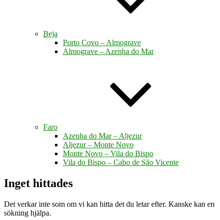
Beja
Porto Covo – Almograve
Almograve – Azenha do Mar
Faro
Azenha do Mar – Aljezur
Aljezur – Monte Novo
Monte Novo – Vila do Bispo
Vila do Bispo – Cabo de São Vicente
Inget hittades
Det verkar inte som om vi kan hitta det du letar efter. Kanske kan en
sökning hjälpa.