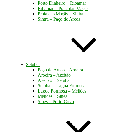
Porto Dinheiro – Ribamar
Ribamar – Praia das Maçãs
Praia das Maçãs – Sintra
Sintra – Paço de Arcos
Setubal
Paço de Arcos – Aroeira
Aroeira – Azeitão
Azeitão – Setubal
Setubal – Lagoa Formosa
Lagoa Formosa – Melides
Melides – Sines
Sines – Porto Covo