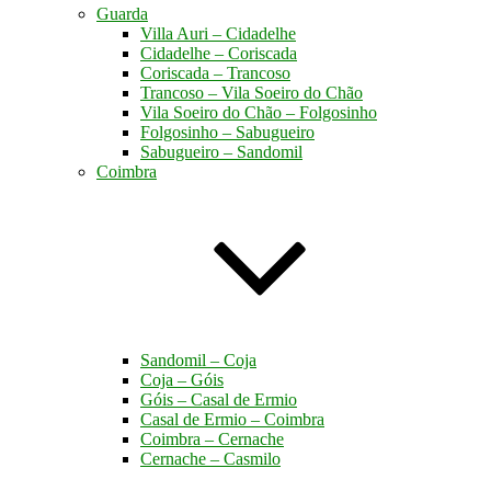
Guarda
Villa Auri – Cidadelhe
Cidadelhe – Coriscada
Coriscada – Trancoso
Trancoso – Vila Soeiro do Chão
Vila Soeiro do Chão – Folgosinho
Folgosinho – Sabugueiro
Sabugueiro – Sandomil
Coimbra
Sandomil – Coja
Coja – Góis
Góis – Casal de Ermio
Casal de Ermio – Coimbra
Coimbra – Cernache
Cernache – Casmilo