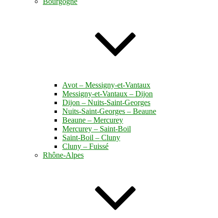
Bourgogne
Avot – Messigny-et-Vantaux
Messigny-et-Vantaux – Dijon
Dijon – Nuits-Saint-Georges
Nuits-Saint-Georges – Beaune
Beaune – Mercurey
Mercurey – Saint-Boil
Saint-Boil – Cluny
Cluny – Fuissé
Rhône-Alpes