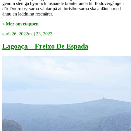
genom steniga byar och hisnande branter ända till flodövergången
där Dourokryssarna väntar på att turistbussarna ska anlända med
ännu en laddning resenärer.
» Mer om etappen
Publicerat
april 26, 2022
maj 23, 2022
Lagoaça – Freixo De Espada