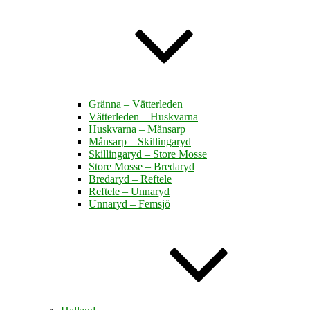
Gränna – Vätterleden
Vätterleden – Huskvarna
Huskvarna – Månsarp
Månsarp – Skillingaryd
Skillingaryd – Store Mosse
Store Mosse – Bredaryd
Bredaryd – Reftele
Reftele – Unnaryd
Unnaryd – Femsjö