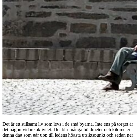
Det är ett stillsamt liv som levs i de små byarna. Inte ens på torget är
det någon vidare aktivitet. Det blir många höjdmeter och kilometer
denna dag som går upp till ledens högsta utsiktspunkt och sedan ner