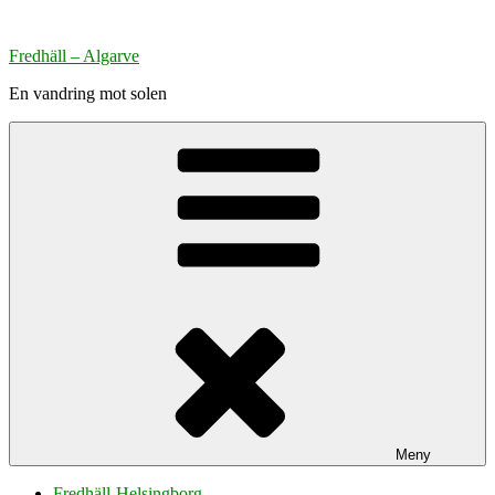
Hoppa
till
Fredhäll – Algarve
innehåll
En vandring mot solen
Meny
Fredhäll-Helsingborg