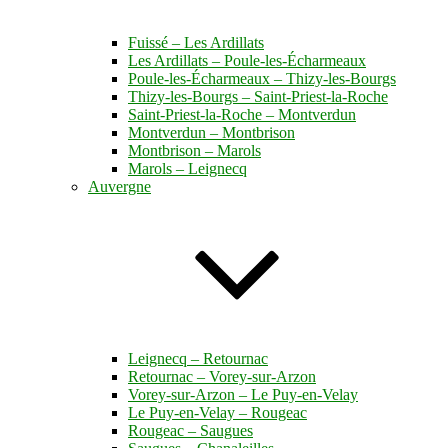
Fuissé – Les Ardillats
Les Ardillats – Poule-les-Écharmeaux
Poule-les-Écharmeaux – Thizy-les-Bourgs
Thizy-les-Bourgs – Saint-Priest-la-Roche
Saint-Priest-la-Roche – Montverdun
Montverdun – Montbrison
Montbrison – Marols
Marols – Leignecq
Auvergne
Leignecq – Retournac
Retournac – Vorey-sur-Arzon
Vorey-sur-Arzon – Le Puy-en-Velay
Le Puy-en-Velay – Rougeac
Rougeac – Saugues