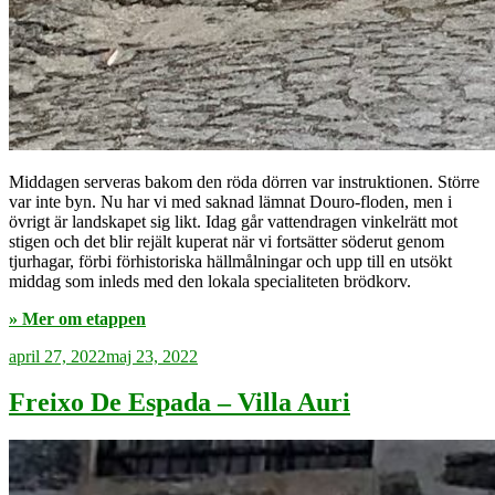
Middagen serveras bakom den röda dörren var instruktionen. Större
var inte byn. Nu har vi med saknad lämnat Douro-floden, men i
övrigt är landskapet sig likt. Idag går vattendragen vinkelrätt mot
stigen och det blir rejält kuperat när vi fortsätter söderut genom
tjurhagar, förbi förhistoriska hällmålningar och upp till en utsökt
middag som inleds med den lokala specialiteten brödkorv.
» Mer om etappen
Publicerat
april 27, 2022
maj 23, 2022
Freixo De Espada – Villa Auri