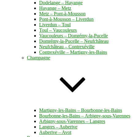
Dodelange – Hayange
Hayange – Metz
Metz – Pont-à-Mousson
Pont-à-Mousson – Liverdun
Liverdun – Toul
Toul – Vaucouleurs
Vaucouleurs – Domrémy-la-Pucelle
Domrémy-la-Pucelle – Neufchâteau
Neufchâteau – Contrexéville
Contrexéville – Martigny-les-Bains
Champagne
Martigny-les-Bains – Bourbonne-les-Bains
Bourbonne-les-Bains – Arbigny-sous-Varennes
Arbigny-sous-Varennes – Langres
Langres – Auberive
Auberive – Avot