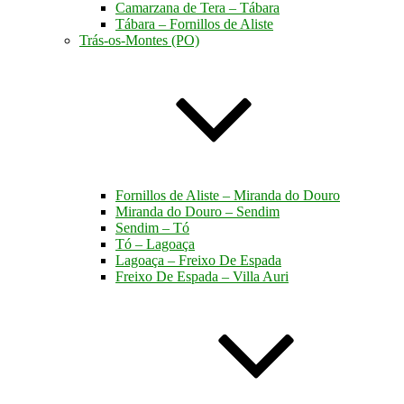
Camarzana de Tera – Tábara
Tábara – Fornillos de Aliste
Trás-os-Montes (PO)
Fornillos de Aliste – Miranda do Douro
Miranda do Douro – Sendim
Sendim – Tó
Tó – Lagoaça
Lagoaça – Freixo De Espada
Freixo De Espada – Villa Auri