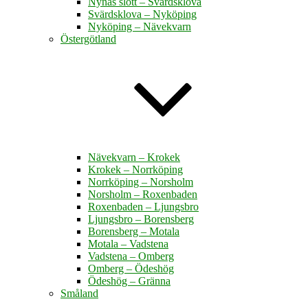
Nynäs slott – Svärdsklova
Svärdsklova – Nyköping
Nyköping – Nävekvarn
Östergötland
Nävekvarn – Krokek
Krokek – Norrköping
Norrköping – Norsholm
Norsholm – Roxenbaden
Roxenbaden – Ljungsbro
Ljungsbro – Borensberg
Borensberg – Motala
Motala – Vadstena
Vadstena – Omberg
Omberg – Ödeshög
Ödeshög – Gränna
Småland