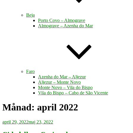
Beja
Porto Covo – Almograve
Almograve – Azenha do Mar
Faro
Azenha do Mar – Aljezur
Aljezur – Monte Novo
Monte Novo – Vila do Bispo
Vila do Bispo – Cabo de São Vicente
Månad:
april 2022
Publicerat
april 29, 2022
maj 23, 2022