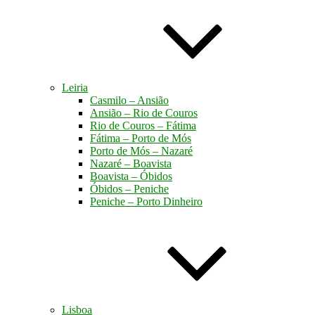
Leiria
Casmilo – Ansião
Ansião – Rio de Couros
Rio de Couros – Fátima
Fátima – Porto de Mós
Porto de Mós – Nazaré
Nazaré – Boavista
Boavista – Óbidos
Óbidos – Peniche
Peniche – Porto Dinheiro
Lisboa