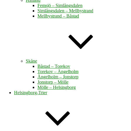
Halland
Femsjö – Simlångsdalen
Simlångsdalen – Mellbystrand
Mellbystrand – Båstad
Skåne
Båstad – Torekov
Torekov – Ängelholm
Ängelholm – Jonstorp
Jonstorp – Mölle
Mölle – Helsingborg
Helsingborg-Trier