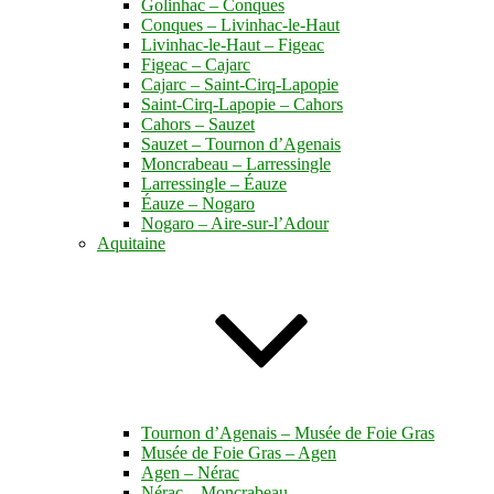
Golinhac – Conques
Conques – Livinhac-le-Haut
Livinhac-le-Haut – Figeac
Figeac – Cajarc
Cajarc – Saint-Cirq-Lapopie
Saint-Cirq-Lapopie – Cahors
Cahors – Sauzet
Sauzet – Tournon d’Agenais
Moncrabeau – Larressingle
Larressingle – Éauze
Éauze – Nogaro
Nogaro – Aire-sur-l’Adour
Aquitaine
Tournon d’Agenais – Musée de Foie Gras
Musée de Foie Gras – Agen
Agen – Nérac
Nérac – Moncrabeau