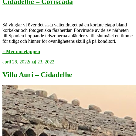
Cidadelhe – Coriscada
Så vinglar vi över det sista vattendraget på en kortare etapp bland
korkekar och fotogeniska fåraherdar. Förvirrade av de av närheten
till Spanien hoppande tidszonerna anländer vi till slutmålet en timme
för tidigt och hinner för ovanlighetens skull gå på konditori.
» Mer om etappen
Publicerat
april 28, 2022
maj 23, 2022
Villa Auri – Cidadelhe