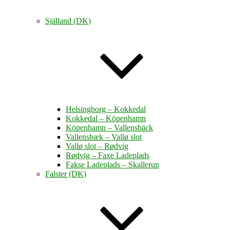
Själland (DK)
Helsingborg – Kokkedal
Kokkedal – Köpenhamn
Köpenhamn – Vallensbäck
Vallensbæk – Vallø slot
Vallø slot – Rødvig
Rødvig – Faxe Ladeplads
Fakse Ladeplads – Skallerup
Falster (DK)