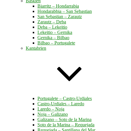
Baskien
Biarritz – Hondarrabia
Hondarabbia – San Sebastian
San Sebastian – Zarautz
Zarautz – Deba
Deba – Lekeitio
Lekeitio – Gernika
Gernika – Bilbao
Bilbao – Portugalete
Kantabrien
Portugalete – Castro-Urdiales
Castro-Urdiales – Laredo
Laredo – Noja
Noja – Galizano
Galizano – Soto de la Marina
Soto de la Marina – Requejada
Requejada – Santillana del Mar