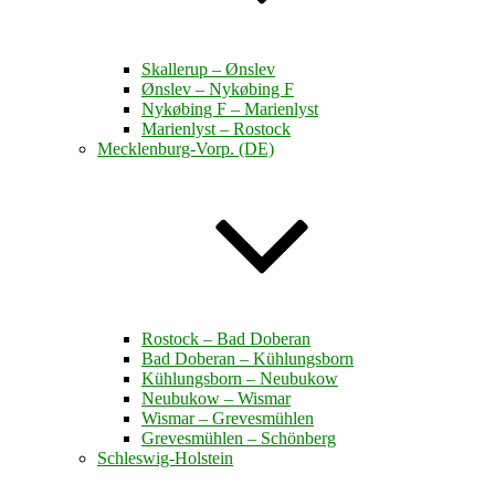
Skallerup – Ønslev
Ønslev – Nykøbing F
Nykøbing F – Marienlyst
Marienlyst – Rostock
Mecklenburg-Vorp. (DE)
Rostock – Bad Doberan
Bad Doberan – Kühlungsborn
Kühlungsborn – Neubukow
Neubukow – Wismar
Wismar – Grevesmühlen
Grevesmühlen – Schönberg
Schleswig-Holstein