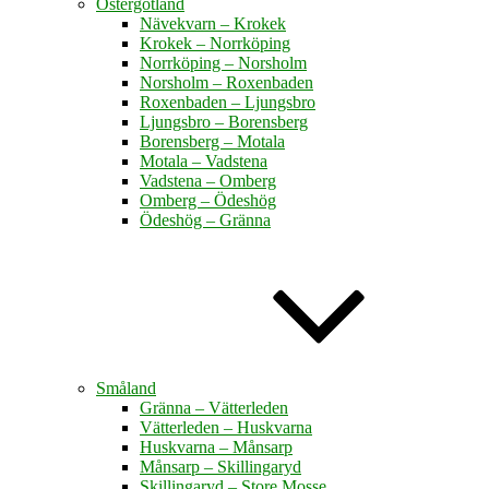
Östergötland
Nävekvarn – Krokek
Krokek – Norrköping
Norrköping – Norsholm
Norsholm – Roxenbaden
Roxenbaden – Ljungsbro
Ljungsbro – Borensberg
Borensberg – Motala
Motala – Vadstena
Vadstena – Omberg
Omberg – Ödeshög
Ödeshög – Gränna
Småland
Gränna – Vätterleden
Vätterleden – Huskvarna
Huskvarna – Månsarp
Månsarp – Skillingaryd
Skillingaryd – Store Mosse