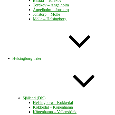
Båstad – Torekov
Torekov – Ängelholm
Ängelholm – Jonstorp
Jonstorp – Mölle
Mölle – Helsingborg
Helsingborg-Trier
Själland (DK)
Helsingborg – Kokkedal
Kokkedal – Köpenhamn
Köpenhamn – Vallensbäck