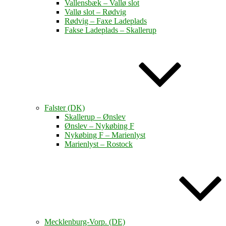
Vallensbæk – Vallø slot
Vallø slot – Rødvig
Rødvig – Faxe Ladeplads
Fakse Ladeplads – Skallerup
Falster (DK)
Skallerup – Ønslev
Ønslev – Nykøbing F
Nykøbing F – Marienlyst
Marienlyst – Rostock
Mecklenburg-Vorp. (DE)