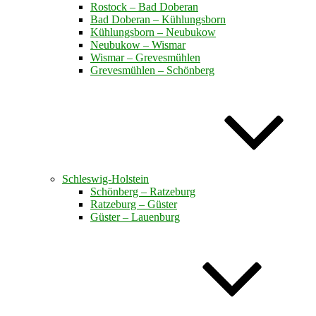
Rostock – Bad Doberan
Bad Doberan – Kühlungsborn
Kühlungsborn – Neubukow
Neubukow – Wismar
Wismar – Grevesmühlen
Grevesmühlen – Schönberg
Schleswig-Holstein
Schönberg – Ratzeburg
Ratzeburg – Güster
Güster – Lauenburg