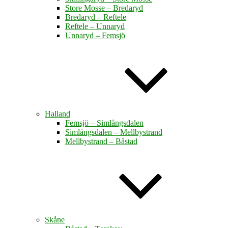
Store Mosse – Bredaryd
Bredaryd – Reftele
Reftele – Unnaryd
Unnaryd – Femsjö
Halland
Femsjö – Simlångsdalen
Simlångsdalen – Mellbystrand
Mellbystrand – Båstad
Skåne