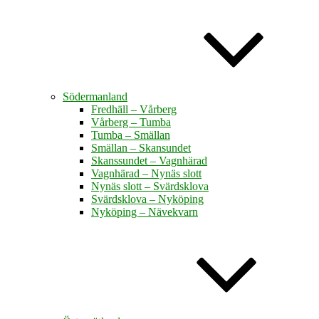
Södermanland
Fredhäll – Vårberg
Vårberg – Tumba
Tumba – Smällan
Smällan – Skansundet
Skanssundet – Vagnhärad
Vagnhärad – Nynäs slott
Nynäs slott – Svärdsklova
Svärdsklova – Nyköping
Nyköping – Nävekvarn