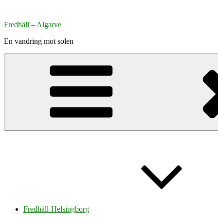
Hoppa
till
Fredhäll – Algarve
innehåll
En vandring mot solen
Fredhäll-Helsingborg