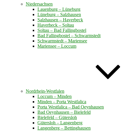
Niedersachsen
Lauenburg – Lüneburg
Lüneburg – Salzhausen
Salzhausen – Haverbeck
Haverbeck – Soltau
Soltau – Bad Fallingbostel
Bad Fallingbostel – Schwarmstedt
Schwarmstedt – Mariensee
Mariensee – Loccum
Nordrhein-Westfalen
Loccum – Minden
Minden – Porta Westfalica
Porta Westfalica – Bad Oeynhausen
Bad Oeynhausen – Bielefeld
Bielefeld – Gütersloh
Gütersloh – Langenberg
Langenberg – Bettinghausen