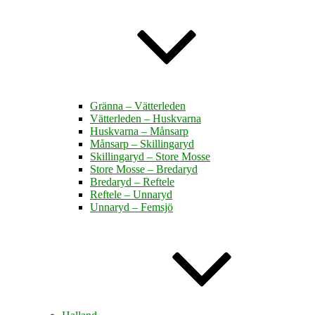
Gränna – Vätterleden
Vätterleden – Huskvarna
Huskvarna – Månsarp
Månsarp – Skillingaryd
Skillingaryd – Store Mosse
Store Mosse – Bredaryd
Bredaryd – Reftele
Reftele – Unnaryd
Unnaryd – Femsjö