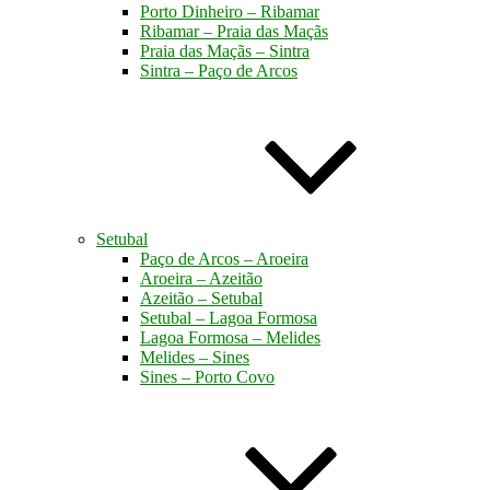
Porto Dinheiro – Ribamar
Ribamar – Praia das Maçãs
Praia das Maçãs – Sintra
Sintra – Paço de Arcos
Setubal
Paço de Arcos – Aroeira
Aroeira – Azeitão
Azeitão – Setubal
Setubal – Lagoa Formosa
Lagoa Formosa – Melides
Melides – Sines
Sines – Porto Covo