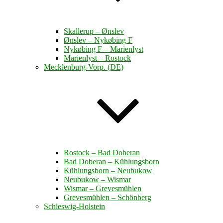
Skallerup – Ønslev
Ønslev – Nykøbing F
Nykøbing F – Marienlyst
Marienlyst – Rostock
Mecklenburg-Vorp. (DE)
Rostock – Bad Doberan
Bad Doberan – Kühlungsborn
Kühlungsborn – Neubukow
Neubukow – Wismar
Wismar – Grevesmühlen
Grevesmühlen – Schönberg
Schleswig-Holstein