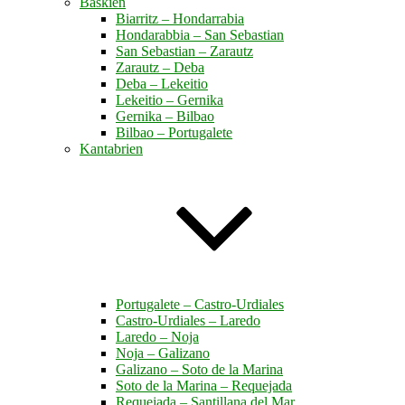
Baskien
Biarritz – Hondarrabia
Hondarabbia – San Sebastian
San Sebastian – Zarautz
Zarautz – Deba
Deba – Lekeitio
Lekeitio – Gernika
Gernika – Bilbao
Bilbao – Portugalete
Kantabrien
Portugalete – Castro-Urdiales
Castro-Urdiales – Laredo
Laredo – Noja
Noja – Galizano
Galizano – Soto de la Marina
Soto de la Marina – Requejada
Requejada – Santillana del Mar