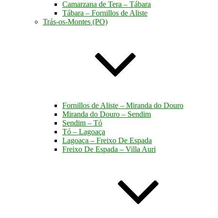
Camarzana de Tera – Tábara
Tábara – Fornillos de Aliste
Trás-os-Montes (PO)
Fornillos de Aliste – Miranda do Douro
Miranda do Douro – Sendim
Sendim – Tó
Tó – Lagoaça
Lagoaça – Freixo De Espada
Freixo De Espada – Villa Auri