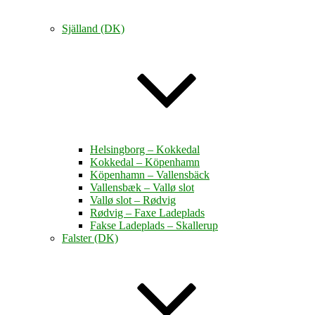
Själland (DK)
Helsingborg – Kokkedal
Kokkedal – Köpenhamn
Köpenhamn – Vallensbäck
Vallensbæk – Vallø slot
Vallø slot – Rødvig
Rødvig – Faxe Ladeplads
Fakse Ladeplads – Skallerup
Falster (DK)