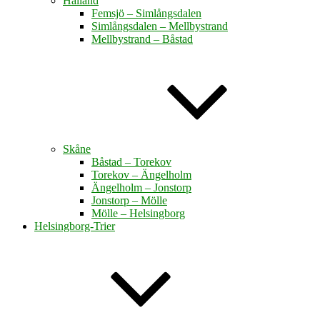
Halland
Femsjö – Simlångsdalen
Simlångsdalen – Mellbystrand
Mellbystrand – Båstad
Skåne
Båstad – Torekov
Torekov – Ängelholm
Ängelholm – Jonstorp
Jonstorp – Mölle
Mölle – Helsingborg
Helsingborg-Trier