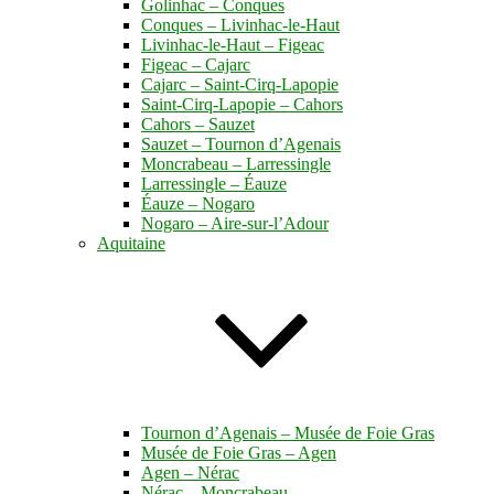
Golinhac – Conques
Conques – Livinhac-le-Haut
Livinhac-le-Haut – Figeac
Figeac – Cajarc
Cajarc – Saint-Cirq-Lapopie
Saint-Cirq-Lapopie – Cahors
Cahors – Sauzet
Sauzet – Tournon d’Agenais
Moncrabeau – Larressingle
Larressingle – Éauze
Éauze – Nogaro
Nogaro – Aire-sur-l’Adour
Aquitaine
Tournon d’Agenais – Musée de Foie Gras
Musée de Foie Gras – Agen
Agen – Nérac
Nérac – Moncrabeau