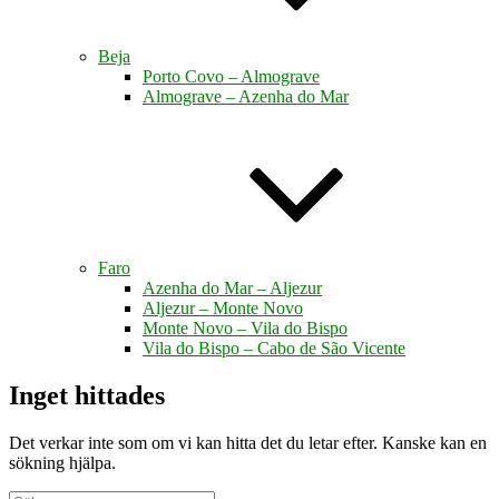
Beja
Porto Covo – Almograve
Almograve – Azenha do Mar
Faro
Azenha do Mar – Aljezur
Aljezur – Monte Novo
Monte Novo – Vila do Bispo
Vila do Bispo – Cabo de São Vicente
Inget hittades
Det verkar inte som om vi kan hitta det du letar efter. Kanske kan en
sökning hjälpa.