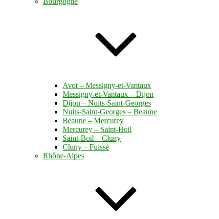
Bourgogne
Avot – Messigny-et-Vantaux
Messigny-et-Vantaux – Dijon
Dijon – Nuits-Saint-Georges
Nuits-Saint-Georges – Beaune
Beaune – Mercurey
Mercurey – Saint-Boil
Saint-Boil – Cluny
Cluny – Fuissé
Rhône-Alpes