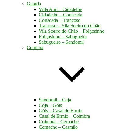
Guarda
Villa Auri – Cidadelhe
Cidadelhe – Coriscada
Coriscada – Trancoso
Trancoso – Vila Soeiro do Chão
Vila Soeiro do Chão – Folgosinho
Folgosinho – Sabugueiro
Sabugueiro – Sandomil
Coimbra
Sandomil – Coja
Coja – Góis
Góis – Casal de Ermio
Casal de Ermio – Coimbra
Coimbra – Cernache
Cernache – Casmilo