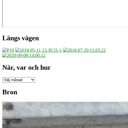
Längs vägen
När, var och hur
När,
var
och
Bron
hur