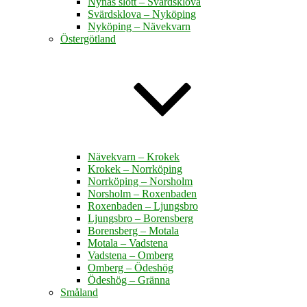
Nynäs slott – Svärdsklova
Svärdsklova – Nyköping
Nyköping – Nävekvarn
Östergötland
Nävekvarn – Krokek
Krokek – Norrköping
Norrköping – Norsholm
Norsholm – Roxenbaden
Roxenbaden – Ljungsbro
Ljungsbro – Borensberg
Borensberg – Motala
Motala – Vadstena
Vadstena – Omberg
Omberg – Ödeshög
Ödeshög – Gränna
Småland