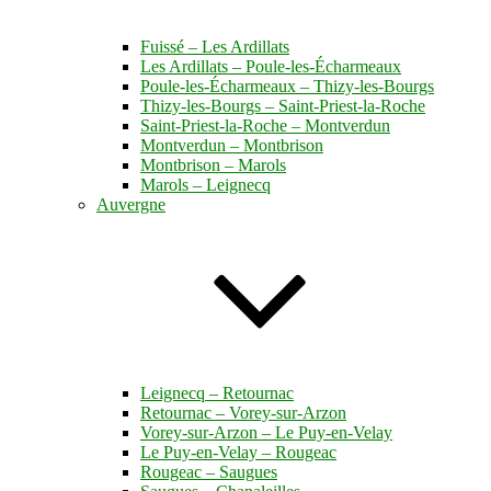
Fuissé – Les Ardillats
Les Ardillats – Poule-les-Écharmeaux
Poule-les-Écharmeaux – Thizy-les-Bourgs
Thizy-les-Bourgs – Saint-Priest-la-Roche
Saint-Priest-la-Roche – Montverdun
Montverdun – Montbrison
Montbrison – Marols
Marols – Leignecq
Auvergne
Leignecq – Retournac
Retournac – Vorey-sur-Arzon
Vorey-sur-Arzon – Le Puy-en-Velay
Le Puy-en-Velay – Rougeac
Rougeac – Saugues