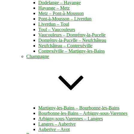
Dodelange – Hayange
Hayange – Metz
Metz – Pont-à-Mousson
Pont-à-Mousson – Liverdun
Liverdun – Toul
Toul – Vaucouleurs
Vaucouleurs – Domrémy-la-Pucelle
Domrémy-la-Pucelle – Neufchâteau
Neufchâteau – Contrexéville
Contrexéville – Martigny-les-Bains
Champagne
Martigny-les-Bains – Bourbonne-les-Bains
Bourbonne-les-Bains – Arbigny-sous-Varennes
Arbigny-sous-Varennes – Langres
Langres – Auberive
Auberive – Avot