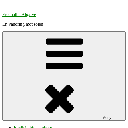
Hoppa
till
Fredhäll – Algarve
innehåll
En vandring mot solen
Meny
Fredhäll-Helsingborg