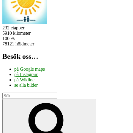
232 etapper
5910 kilometer
100 %
78121 höjdmeter
Besök oss…
på Google maps
på Instagram
på Wikiloc
se alla bilder
Sök
efter:
Sök