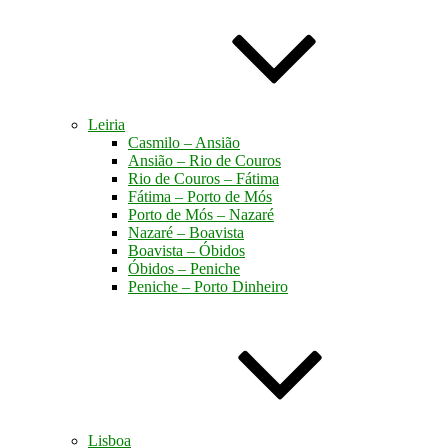
Leiria
Casmilo – Ansião
Ansião – Rio de Couros
Rio de Couros – Fátima
Fátima – Porto de Mós
Porto de Mós – Nazaré
Nazaré – Boavista
Boavista – Óbidos
Óbidos – Peniche
Peniche – Porto Dinheiro
Lisboa