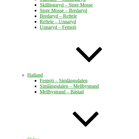
Skillingaryd – Store Mosse
Store Mosse – Bredaryd
Bredaryd – Reftele
Reftele – Unnaryd
Unnaryd – Femsjö
Halland
Femsjö – Simlångsdalen
Simlångsdalen – Mellbystrand
Mellbystrand – Båstad