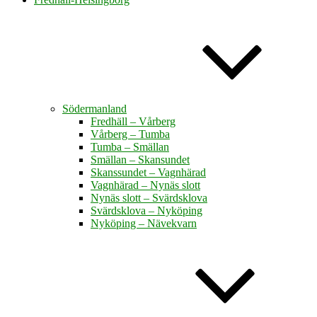
Södermanland
Fredhäll – Vårberg
Vårberg – Tumba
Tumba – Smällan
Smällan – Skansundet
Skanssundet – Vagnhärad
Vagnhärad – Nynäs slott
Nynäs slott – Svärdsklova
Svärdsklova – Nyköping
Nyköping – Nävekvarn