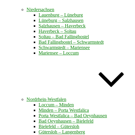
Niedersachsen
Lauenburg – Lüneburg
Lüneburg – Salzhausen
Salzhausen – Haverbeck
Haverbeck – Soltau
Soltau – Bad Fallingbostel
Bad Fallingbostel – Schwarmstedt
Schwarmstedt – Mariensee
Mariensee – Loccum
Nordrhein-Westfalen
Loccum – Minden
Minden – Porta Westfalica
Porta Westfalica – Bad Oeynhausen
Bad Oeynhausen – Bielefeld
Bielefeld – Gütersloh
Gütersloh – Langenberg