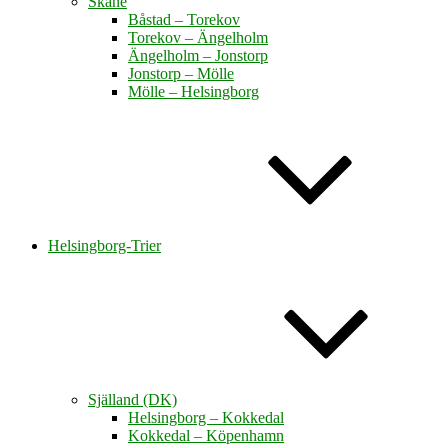
Skåne
Båstad – Torekov
Torekov – Ängelholm
Ängelholm – Jonstorp
Jonstorp – Mölle
Mölle – Helsingborg
Helsingborg-Trier
Själland (DK)
Helsingborg – Kokkedal
Kokkedal – Köpenhamn