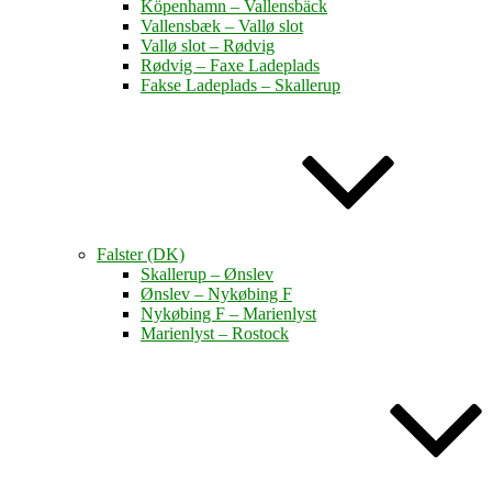
Köpenhamn – Vallensbäck
Vallensbæk – Vallø slot
Vallø slot – Rødvig
Rødvig – Faxe Ladeplads
Fakse Ladeplads – Skallerup
Falster (DK)
Skallerup – Ønslev
Ønslev – Nykøbing F
Nykøbing F – Marienlyst
Marienlyst – Rostock