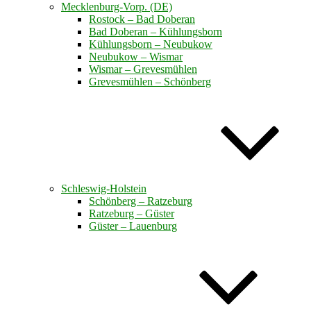
Mecklenburg-Vorp. (DE)
Rostock – Bad Doberan
Bad Doberan – Kühlungsborn
Kühlungsborn – Neubukow
Neubukow – Wismar
Wismar – Grevesmühlen
Grevesmühlen – Schönberg
Schleswig-Holstein
Schönberg – Ratzeburg
Ratzeburg – Güster
Güster – Lauenburg