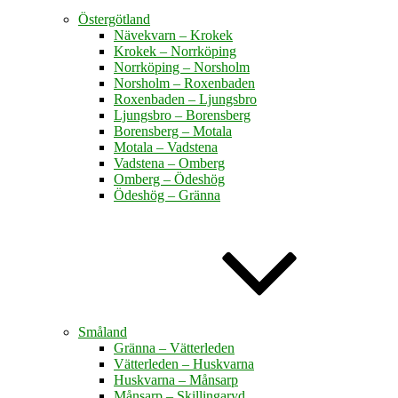
Östergötland
Nävekvarn – Krokek
Krokek – Norrköping
Norrköping – Norsholm
Norsholm – Roxenbaden
Roxenbaden – Ljungsbro
Ljungsbro – Borensberg
Borensberg – Motala
Motala – Vadstena
Vadstena – Omberg
Omberg – Ödeshög
Ödeshög – Gränna
Småland
Gränna – Vätterleden
Vätterleden – Huskvarna
Huskvarna – Månsarp
Månsarp – Skillingaryd