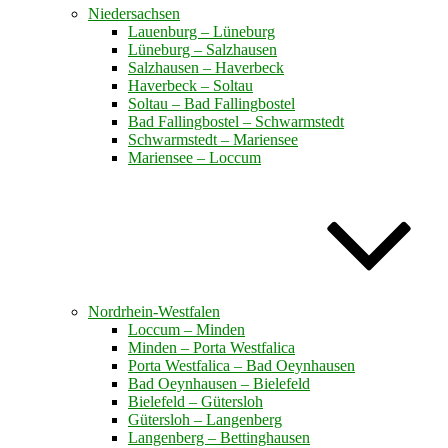
Niedersachsen
Lauenburg – Lüneburg
Lüneburg – Salzhausen
Salzhausen – Haverbeck
Haverbeck – Soltau
Soltau – Bad Fallingbostel
Bad Fallingbostel – Schwarmstedt
Schwarmstedt – Mariensee
Mariensee – Loccum
Nordrhein-Westfalen
Loccum – Minden
Minden – Porta Westfalica
Porta Westfalica – Bad Oeynhausen
Bad Oeynhausen – Bielefeld
Bielefeld – Gütersloh
Gütersloh – Langenberg
Langenberg – Bettinghausen