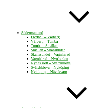
Södermanland
Fredhäll – Vårberg
Vårberg – Tumba
Tumba – Smällan
Smällan – Skansundet
Skanssundet – Vagnhärad
Vagnhärad – Nynäs slott
Nynäs slott – Svärdsklova
Svärdsklova – Nyköping
Nyköping – Nävekvarn