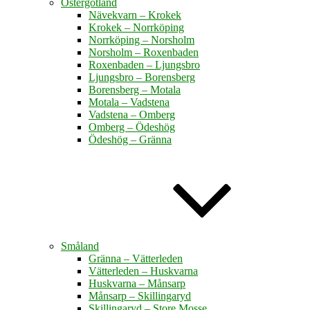
Östergötland
Nävekvarn – Krokek
Krokek – Norrköping
Norrköping – Norsholm
Norsholm – Roxenbaden
Roxenbaden – Ljungsbro
Ljungsbro – Borensberg
Borensberg – Motala
Motala – Vadstena
Vadstena – Omberg
Omberg – Ödeshög
Ödeshög – Gränna
Småland
Gränna – Vätterleden
Vätterleden – Huskvarna
Huskvarna – Månsarp
Månsarp – Skillingaryd
Skillingaryd – Store Mosse