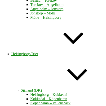
Båstad – Torekov
Torekov – Ängelholm
Ängelholm – Jonstorp
Jonstorp – Mölle
Mölle – Helsingborg
Helsingborg-Trier
Själland (DK)
Helsingborg – Kokkedal
Kokkedal – Köpenhamn
Köpenhamn – Vallensbäck