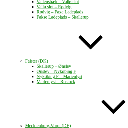
Vallensbæk – Vallø slot
Vallø slot – Rødvig
Rødvig – Faxe Ladeplads
Fakse Ladeplads – Skallerup
Falster (DK)
Skallerup – Ønslev
Ønslev – Nykøbing F
Nykøbing F – Marienlyst
Marienlyst – Rostock
Mecklenburg-Vorp. (DE)