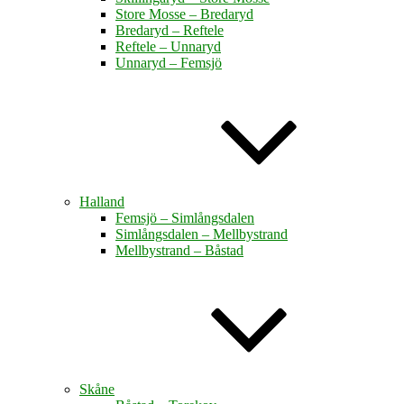
Store Mosse – Bredaryd
Bredaryd – Reftele
Reftele – Unnaryd
Unnaryd – Femsjö
Halland
Femsjö – Simlångsdalen
Simlångsdalen – Mellbystrand
Mellbystrand – Båstad
Skåne