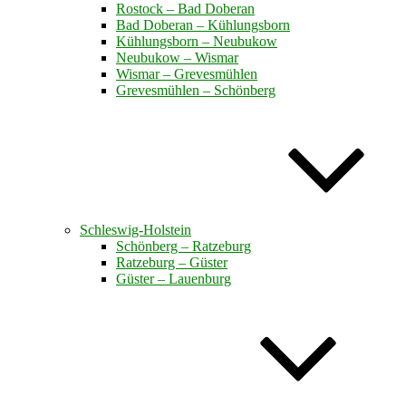
Rostock – Bad Doberan
Bad Doberan – Kühlungsborn
Kühlungsborn – Neubukow
Neubukow – Wismar
Wismar – Grevesmühlen
Grevesmühlen – Schönberg
Schleswig-Holstein
Schönberg – Ratzeburg
Ratzeburg – Güster
Güster – Lauenburg