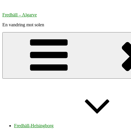
Hoppa
till
Fredhäll – Algarve
innehåll
En vandring mot solen
Fredhäll-Helsingborg