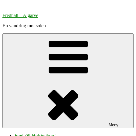
Hoppa
till
Fredhäll – Algarve
innehåll
En vandring mot solen
Meny
Fredhäll-Helsingborg