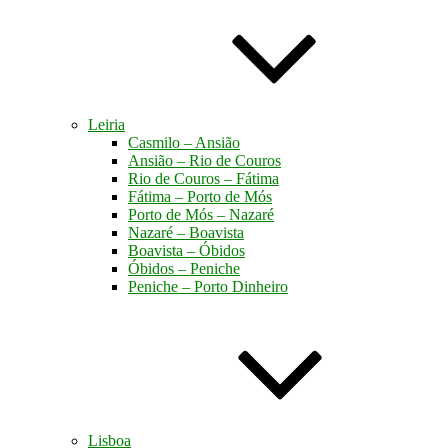
Leiria
Casmilo – Ansião
Ansião – Rio de Couros
Rio de Couros – Fátima
Fátima – Porto de Mós
Porto de Mós – Nazaré
Nazaré – Boavista
Boavista – Óbidos
Óbidos – Peniche
Peniche – Porto Dinheiro
Lisboa