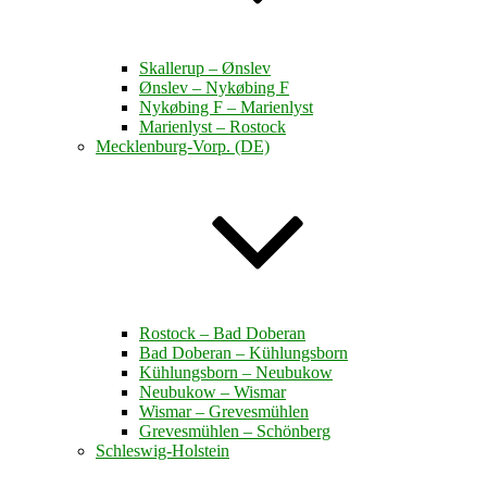
Skallerup – Ønslev
Ønslev – Nykøbing F
Nykøbing F – Marienlyst
Marienlyst – Rostock
Mecklenburg-Vorp. (DE)
Rostock – Bad Doberan
Bad Doberan – Kühlungsborn
Kühlungsborn – Neubukow
Neubukow – Wismar
Wismar – Grevesmühlen
Grevesmühlen – Schönberg
Schleswig-Holstein