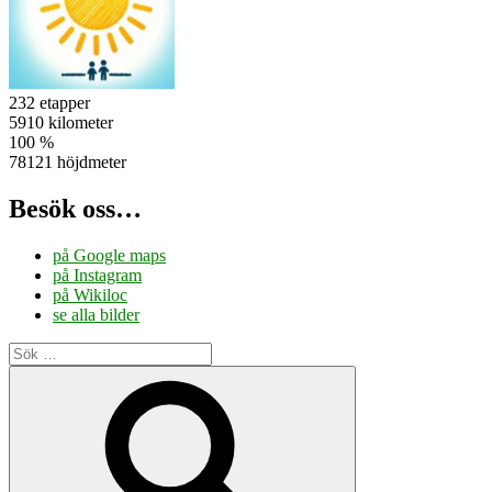
232 etapper
5910 kilometer
100 %
78121 höjdmeter
Besök oss…
på Google maps
på Instagram
på Wikiloc
se alla bilder
Sök
efter:
Sök