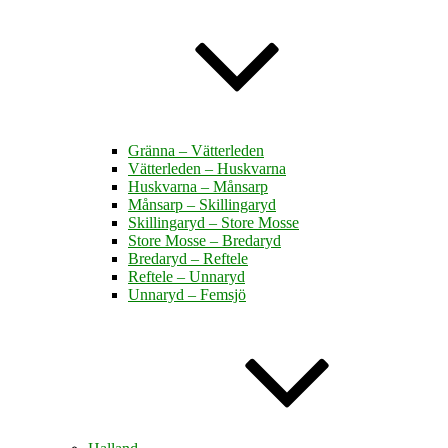
Gränna – Vätterleden
Vätterleden – Huskvarna
Huskvarna – Månsarp
Månsarp – Skillingaryd
Skillingaryd – Store Mosse
Store Mosse – Bredaryd
Bredaryd – Reftele
Reftele – Unnaryd
Unnaryd – Femsjö