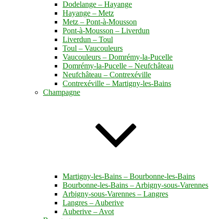
Dodelange – Hayange
Hayange – Metz
Metz – Pont-à-Mousson
Pont-à-Mousson – Liverdun
Liverdun – Toul
Toul – Vaucouleurs
Vaucouleurs – Domrémy-la-Pucelle
Domrémy-la-Pucelle – Neufchâteau
Neufchâteau – Contrexéville
Contrexéville – Martigny-les-Bains
Champagne
Martigny-les-Bains – Bourbonne-les-Bains
Bourbonne-les-Bains – Arbigny-sous-Varennes
Arbigny-sous-Varennes – Langres
Langres – Auberive
Auberive – Avot