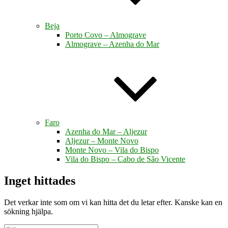
Beja
Porto Covo – Almograve
Almograve – Azenha do Mar
Faro
Azenha do Mar – Aljezur
Aljezur – Monte Novo
Monte Novo – Vila do Bispo
Vila do Bispo – Cabo de São Vicente
Inget hittades
Det verkar inte som om vi kan hitta det du letar efter. Kanske kan en
sökning hjälpa.