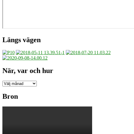
Längs vägen
När, var och hur
När,
var
och
Bron
hur