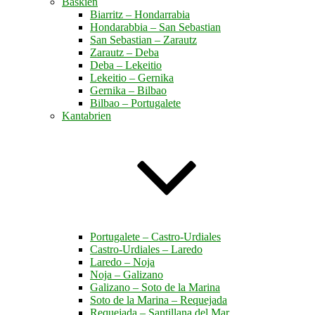
Baskien
Biarritz – Hondarrabia
Hondarabbia – San Sebastian
San Sebastian – Zarautz
Zarautz – Deba
Deba – Lekeitio
Lekeitio – Gernika
Gernika – Bilbao
Bilbao – Portugalete
Kantabrien
Portugalete – Castro-Urdiales
Castro-Urdiales – Laredo
Laredo – Noja
Noja – Galizano
Galizano – Soto de la Marina
Soto de la Marina – Requejada
Requejada – Santillana del Mar