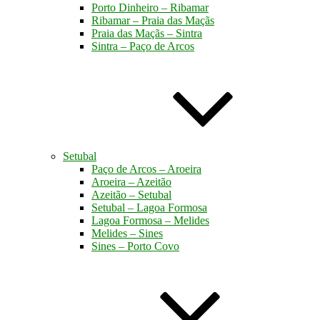
Porto Dinheiro – Ribamar
Ribamar – Praia das Maçãs
Praia das Maçãs – Sintra
Sintra – Paço de Arcos
Setubal
Paço de Arcos – Aroeira
Aroeira – Azeitão
Azeitão – Setubal
Setubal – Lagoa Formosa
Lagoa Formosa – Melides
Melides – Sines
Sines – Porto Covo