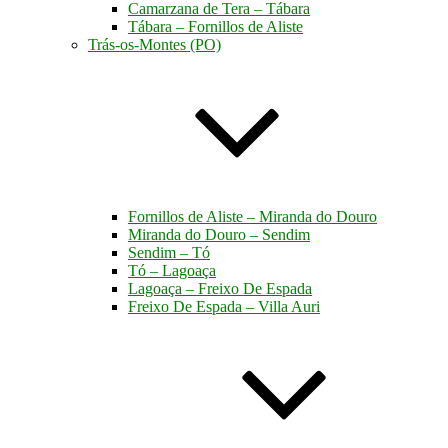
Camarzana de Tera – Tábara
Tábara – Fornillos de Aliste
Trás-os-Montes (PO)
Fornillos de Aliste – Miranda do Douro
Miranda do Douro – Sendim
Sendim – Tó
Tó – Lagoaça
Lagoaça – Freixo De Espada
Freixo De Espada – Villa Auri