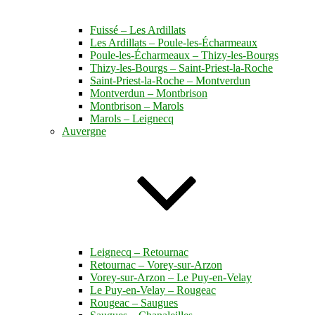
Fuissé – Les Ardillats
Les Ardillats – Poule-les-Écharmeaux
Poule-les-Écharmeaux – Thizy-les-Bourgs
Thizy-les-Bourgs – Saint-Priest-la-Roche
Saint-Priest-la-Roche – Montverdun
Montverdun – Montbrison
Montbrison – Marols
Marols – Leignecq
Auvergne
Leignecq – Retournac
Retournac – Vorey-sur-Arzon
Vorey-sur-Arzon – Le Puy-en-Velay
Le Puy-en-Velay – Rougeac
Rougeac – Saugues