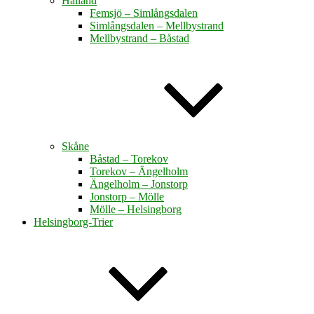
Halland
Femsjö – Simlångsdalen
Simlångsdalen – Mellbystrand
Mellbystrand – Båstad
Skåne
Båstad – Torekov
Torekov – Ängelholm
Ängelholm – Jonstorp
Jonstorp – Mölle
Mölle – Helsingborg
Helsingborg-Trier