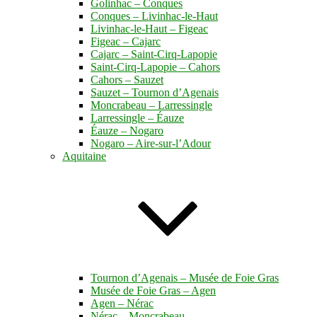
Golinhac – Conques
Conques – Livinhac-le-Haut
Livinhac-le-Haut – Figeac
Figeac – Cajarc
Cajarc – Saint-Cirq-Lapopie
Saint-Cirq-Lapopie – Cahors
Cahors – Sauzet
Sauzet – Tournon d’Agenais
Moncrabeau – Larressingle
Larressingle – Éauze
Éauze – Nogaro
Nogaro – Aire-sur-l’Adour
Aquitaine
Tournon d’Agenais – Musée de Foie Gras
Musée de Foie Gras – Agen
Agen – Nérac
Nérac – Moncrabeau