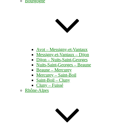
Bourgogne
Avot – Messigny-et-Vantaux
Messigny-et-Vantaux – Dijon
Dijon – Nuits-Saint-Georges
Nuits-Saint-Georges – Beaune
Beaune – Mercurey
Mercurey – Saint-Boil
Saint-Boil – Cluny
Cluny – Fuissé
Rhône-Alpes