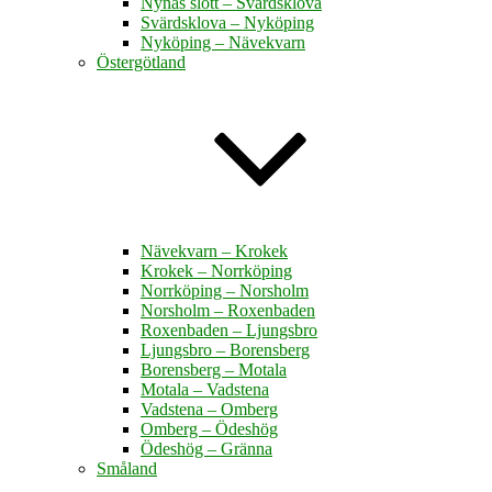
Nynäs slott – Svärdsklova
Svärdsklova – Nyköping
Nyköping – Nävekvarn
Östergötland
Nävekvarn – Krokek
Krokek – Norrköping
Norrköping – Norsholm
Norsholm – Roxenbaden
Roxenbaden – Ljungsbro
Ljungsbro – Borensberg
Borensberg – Motala
Motala – Vadstena
Vadstena – Omberg
Omberg – Ödeshög
Ödeshög – Gränna
Småland