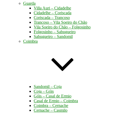
Guarda
Villa Auri – Cidadelhe
Cidadelhe – Coriscada
Coriscada – Trancoso
Trancoso – Vila Soeiro do Chão
Vila Soeiro do Chão – Folgosinho
Folgosinho – Sabugueiro
Sabugueiro – Sandomil
Coimbra
Sandomil – Coja
Coja – Góis
Góis – Casal de Ermio
Casal de Ermio – Coimbra
Coimbra – Cernache
Cernache – Casmilo