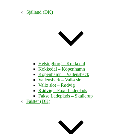
Själland (DK)
Helsingborg – Kokkedal
Kokkedal – Köpenhamn
Köpenhamn – Vallensbäck
Vallensbæk – Vallø slot
Vallø slot – Rødvig
Rødvig – Faxe Ladeplads
Fakse Ladeplads – Skallerup
Falster (DK)