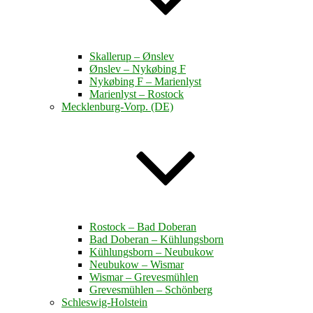
Skallerup – Ønslev
Ønslev – Nykøbing F
Nykøbing F – Marienlyst
Marienlyst – Rostock
Mecklenburg-Vorp. (DE)
Rostock – Bad Doberan
Bad Doberan – Kühlungsborn
Kühlungsborn – Neubukow
Neubukow – Wismar
Wismar – Grevesmühlen
Grevesmühlen – Schönberg
Schleswig-Holstein