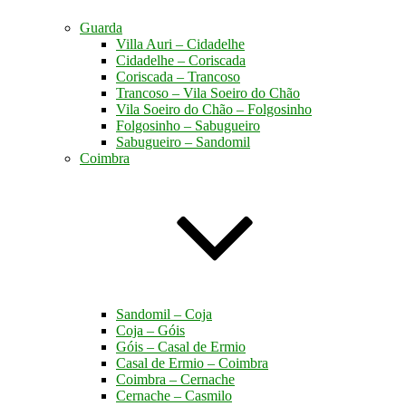
Guarda
Villa Auri – Cidadelhe
Cidadelhe – Coriscada
Coriscada – Trancoso
Trancoso – Vila Soeiro do Chão
Vila Soeiro do Chão – Folgosinho
Folgosinho – Sabugueiro
Sabugueiro – Sandomil
Coimbra
Sandomil – Coja
Coja – Góis
Góis – Casal de Ermio
Casal de Ermio – Coimbra
Coimbra – Cernache
Cernache – Casmilo