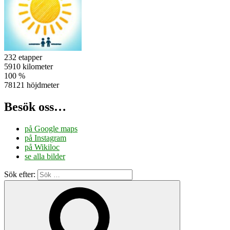
232 etapper
5910 kilometer
100 %
78121 höjdmeter
Besök oss…
på Google maps
på Instagram
på Wikiloc
se alla bilder
Sök efter: