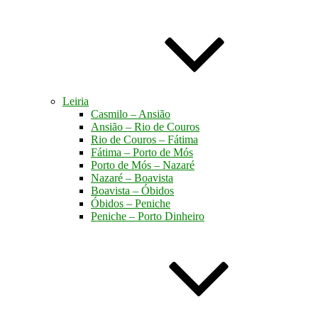
Leiria
Casmilo – Ansião
Ansião – Rio de Couros
Rio de Couros – Fátima
Fátima – Porto de Mós
Porto de Mós – Nazaré
Nazaré – Boavista
Boavista – Óbidos
Óbidos – Peniche
Peniche – Porto Dinheiro