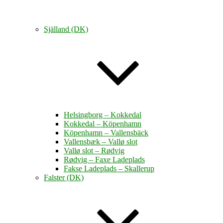
Själland (DK)
Helsingborg – Kokkedal
Kokkedal – Köpenhamn
Köpenhamn – Vallensbäck
Vallensbæk – Vallø slot
Vallø slot – Rødvig
Rødvig – Faxe Ladeplads
Fakse Ladeplads – Skallerup
Falster (DK)