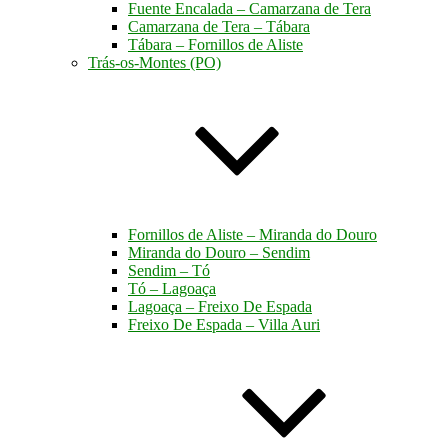
Fuente Encalada – Camarzana de Tera
Camarzana de Tera – Tábara
Tábara – Fornillos de Aliste
Trás-os-Montes (PO)
Fornillos de Aliste – Miranda do Douro
Miranda do Douro – Sendim
Sendim – Tó
Tó – Lagoaça
Lagoaça – Freixo De Espada
Freixo De Espada – Villa Auri