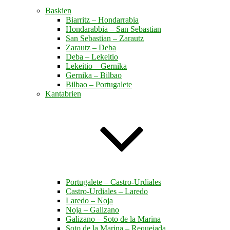
Baskien
Biarritz – Hondarrabia
Hondarabbia – San Sebastian
San Sebastian – Zarautz
Zarautz – Deba
Deba – Lekeitio
Lekeitio – Gernika
Gernika – Bilbao
Bilbao – Portugalete
Kantabrien
Portugalete – Castro-Urdiales
Castro-Urdiales – Laredo
Laredo – Noja
Noja – Galizano
Galizano – Soto de la Marina
Soto de la Marina – Requejada