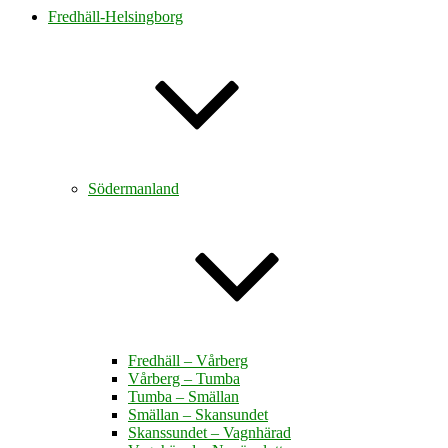
Fredhäll-Helsingborg
Södermanland
Fredhäll – Vårberg
Vårberg – Tumba
Tumba – Smällan
Smällan – Skansundet
Skanssundet – Vagnhärad