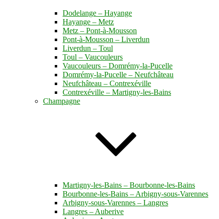
Dodelange – Hayange
Hayange – Metz
Metz – Pont-à-Mousson
Pont-à-Mousson – Liverdun
Liverdun – Toul
Toul – Vaucouleurs
Vaucouleurs – Domrémy-la-Pucelle
Domrémy-la-Pucelle – Neufchâteau
Neufchâteau – Contrexéville
Contrexéville – Martigny-les-Bains
Champagne
Martigny-les-Bains – Bourbonne-les-Bains
Bourbonne-les-Bains – Arbigny-sous-Varennes
Arbigny-sous-Varennes – Langres
Langres – Auberive