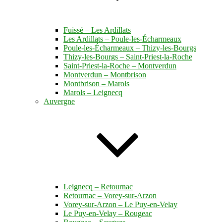
Fuissé – Les Ardillats
Les Ardillats – Poule-les-Écharmeaux
Poule-les-Écharmeaux – Thizy-les-Bourgs
Thizy-les-Bourgs – Saint-Priest-la-Roche
Saint-Priest-la-Roche – Montverdun
Montverdun – Montbrison
Montbrison – Marols
Marols – Leignecq
Auvergne
Leignecq – Retournac
Retournac – Vorey-sur-Arzon
Vorey-sur-Arzon – Le Puy-en-Velay
Le Puy-en-Velay – Rougeac