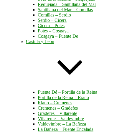
Requejada – Santillana del Mar
Santillana del Mar – Comillas
Comillas – Serdio
Serdio – Cicera
Cicera – Potes
Potes – Cosgaya
Cosgaya – Fuente De
Castilla y León
Fuente Dé – Portilla de la Reina
Portilla de la Reina – Riano
Riano – Cremenes
Cremenes – Gradefes
Gradefes – Villarente
Villarente – Valdevimbre
Valdevimbre – La Bañeza
La Bañeza – Fuente Encalada