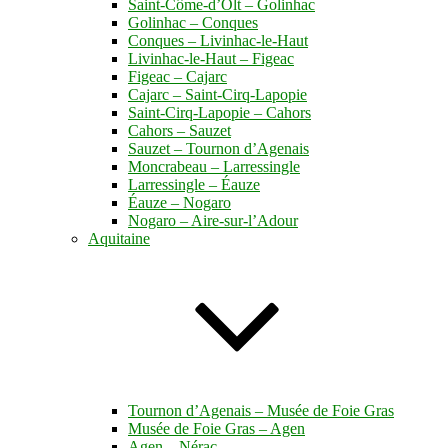
Saint-Côme-d’Olt – Golinhac
Golinhac – Conques
Conques – Livinhac-le-Haut
Livinhac-le-Haut – Figeac
Figeac – Cajarc
Cajarc – Saint-Cirq-Lapopie
Saint-Cirq-Lapopie – Cahors
Cahors – Sauzet
Sauzet – Tournon d’Agenais
Moncrabeau – Larressingle
Larressingle – Éauze
Éauze – Nogaro
Nogaro – Aire-sur-l’Adour
Aquitaine
Tournon d’Agenais – Musée de Foie Gras
Musée de Foie Gras – Agen
Agen – Nérac