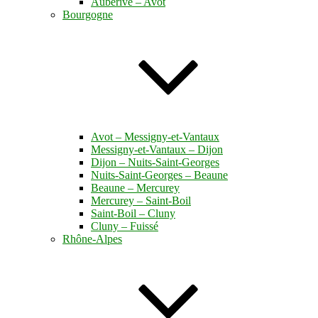
Auberive – Avot
Bourgogne
Avot – Messigny-et-Vantaux
Messigny-et-Vantaux – Dijon
Dijon – Nuits-Saint-Georges
Nuits-Saint-Georges – Beaune
Beaune – Mercurey
Mercurey – Saint-Boil
Saint-Boil – Cluny
Cluny – Fuissé
Rhône-Alpes