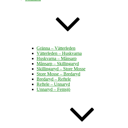
Gränna – Vätterleden
Vätterleden – Huskvarna
Huskvarna – Månsarp
Månsarp – Skillingaryd
Skillingaryd – Store Mosse
Store Mosse – Bredaryd
Bredaryd – Reftele
Reftele – Unnaryd
Unnaryd – Femsjö