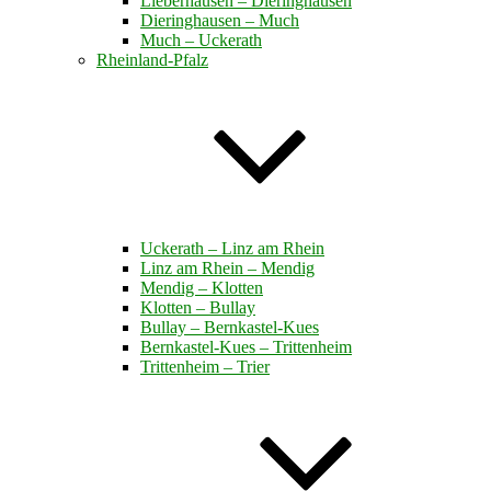
Lieberhausen – Dieringhausen
Dieringhausen – Much
Much – Uckerath
Rheinland-Pfalz
Uckerath – Linz am Rhein
Linz am Rhein – Mendig
Mendig – Klotten
Klotten – Bullay
Bullay – Bernkastel-Kues
Bernkastel-Kues – Trittenheim
Trittenheim – Trier