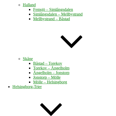
Halland
Femsjö – Simlångsdalen
Simlångsdalen – Mellbystrand
Mellbystrand – Båstad
Skåne
Båstad – Torekov
Torekov – Ängelholm
Ängelholm – Jonstorp
Jonstorp – Mölle
Mölle – Helsingborg
Helsingborg-Trier