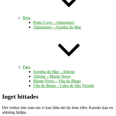
Beja
Porto Covo – Almograve
Almograve – Azenha do Mar
Faro
Azenha do Mar – Aljezur
Aljezur – Monte Novo
Monte Novo – Vila do Bispo
Vila do Bispo – Cabo de São Vicente
Inget hittades
Det verkar inte som om vi kan hitta det du letar efter. Kanske kan en
sökning hjälpa.