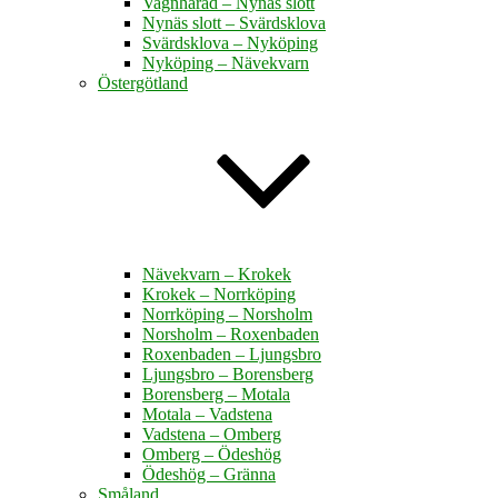
Vagnhärad – Nynäs slott
Nynäs slott – Svärdsklova
Svärdsklova – Nyköping
Nyköping – Nävekvarn
Östergötland
Nävekvarn – Krokek
Krokek – Norrköping
Norrköping – Norsholm
Norsholm – Roxenbaden
Roxenbaden – Ljungsbro
Ljungsbro – Borensberg
Borensberg – Motala
Motala – Vadstena
Vadstena – Omberg
Omberg – Ödeshög
Ödeshög – Gränna
Småland