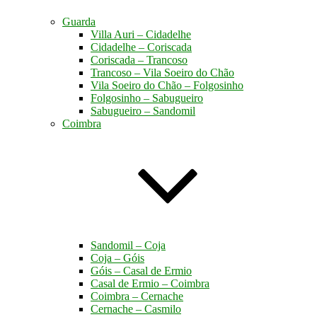
Guarda
Villa Auri – Cidadelhe
Cidadelhe – Coriscada
Coriscada – Trancoso
Trancoso – Vila Soeiro do Chão
Vila Soeiro do Chão – Folgosinho
Folgosinho – Sabugueiro
Sabugueiro – Sandomil
Coimbra
Sandomil – Coja
Coja – Góis
Góis – Casal de Ermio
Casal de Ermio – Coimbra
Coimbra – Cernache
Cernache – Casmilo