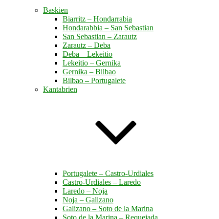
Baskien
Biarritz – Hondarrabia
Hondarabbia – San Sebastian
San Sebastian – Zarautz
Zarautz – Deba
Deba – Lekeitio
Lekeitio – Gernika
Gernika – Bilbao
Bilbao – Portugalete
Kantabrien
Portugalete – Castro-Urdiales
Castro-Urdiales – Laredo
Laredo – Noja
Noja – Galizano
Galizano – Soto de la Marina
Soto de la Marina – Requejada