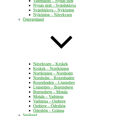
Vagnhärad – Nynäs slott
Nynäs slott – Svärdsklova
Svärdsklova – Nyköping
Nyköping – Nävekvarn
Östergötland
Nävekvarn – Krokek
Krokek – Norrköping
Norrköping – Norsholm
Norsholm – Roxenbaden
Roxenbaden – Ljungsbro
Ljungsbro – Borensberg
Borensberg – Motala
Motala – Vadstena
Vadstena – Omberg
Omberg – Ödeshög
Ödeshög – Gränna
Småland