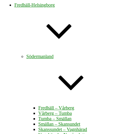
Fredhäll-Helsingborg
Södermanland
Fredhäll – Vårberg
Vårberg – Tumba
Tumba – Smällan
Smällan – Skansundet
Skanssundet – Vagnhärad