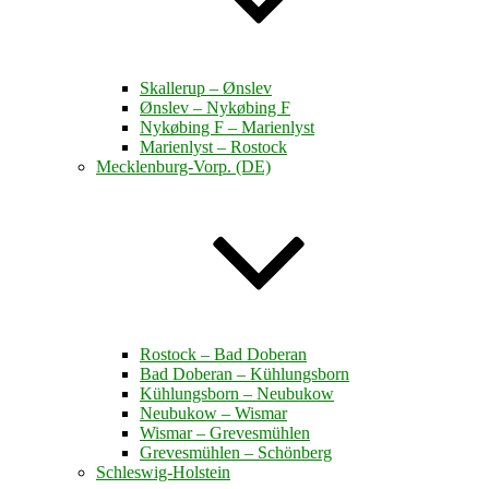
Skallerup – Ønslev
Ønslev – Nykøbing F
Nykøbing F – Marienlyst
Marienlyst – Rostock
Mecklenburg-Vorp. (DE)
Rostock – Bad Doberan
Bad Doberan – Kühlungsborn
Kühlungsborn – Neubukow
Neubukow – Wismar
Wismar – Grevesmühlen
Grevesmühlen – Schönberg
Schleswig-Holstein