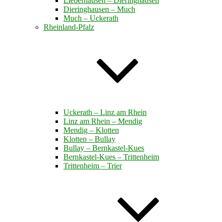
Lieberhausen – Dieringhausen
Dieringhausen – Much
Much – Uckerath
Rheinland-Pfalz
Uckerath – Linz am Rhein
Linz am Rhein – Mendig
Mendig – Klotten
Klotten – Bullay
Bullay – Bernkastel-Kues
Bernkastel-Kues – Trittenheim
Trittenheim – Trier