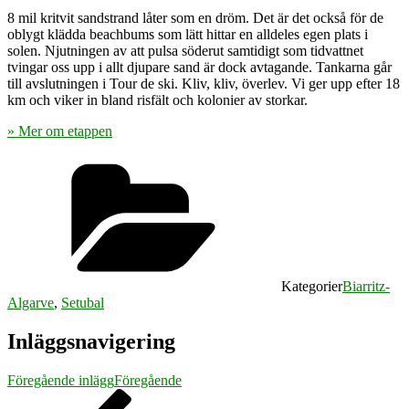
8 mil kritvit sandstrand låter som en dröm. Det är det också för de
oblygt klädda beachbums som lätt hittar en alldeles egen plats i
solen. Njutningen av att pulsa söderut samtidigt som tidvattnet
tvingar oss upp i allt djupare sand är dock avtagande. Tankarna går
till avslutningen i Tour de ski. Kliv, kliv, överlev. Vi ger upp efter 18
km och viker in bland risfält och kolonier av storkar.
» Mer om etappen
Kategorier
Biarritz-
Algarve
,
Setubal
Inläggsnavigering
Föregående inlägg
Föregående