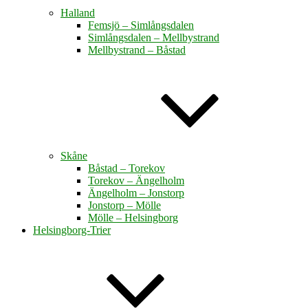
Halland
Femsjö – Simlångsdalen
Simlångsdalen – Mellbystrand
Mellbystrand – Båstad
Skåne
Båstad – Torekov
Torekov – Ängelholm
Ängelholm – Jonstorp
Jonstorp – Mölle
Mölle – Helsingborg
Helsingborg-Trier