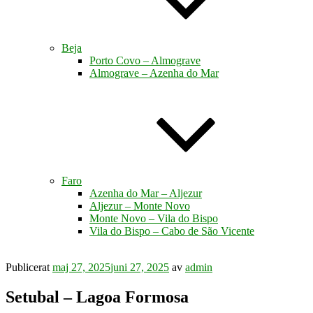
Beja
Porto Covo – Almograve
Almograve – Azenha do Mar
Faro
Azenha do Mar – Aljezur
Aljezur – Monte Novo
Monte Novo – Vila do Bispo
Vila do Bispo – Cabo de São Vicente
Publicerat
maj 27, 2025
juni 27, 2025
av
admin
Setubal – Lagoa Formosa