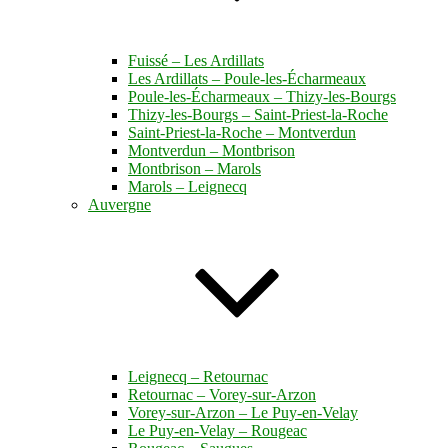
Fuissé – Les Ardillats
Les Ardillats – Poule-les-Écharmeaux
Poule-les-Écharmeaux – Thizy-les-Bourgs
Thizy-les-Bourgs – Saint-Priest-la-Roche
Saint-Priest-la-Roche – Montverdun
Montverdun – Montbrison
Montbrison – Marols
Marols – Leignecq
Auvergne
Leignecq – Retournac
Retournac – Vorey-sur-Arzon
Vorey-sur-Arzon – Le Puy-en-Velay
Le Puy-en-Velay – Rougeac