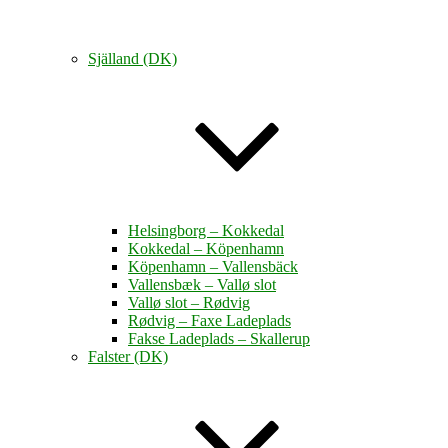
Själland (DK)
Helsingborg – Kokkedal
Kokkedal – Köpenhamn
Köpenhamn – Vallensbäck
Vallensbæk – Vallø slot
Vallø slot – Rødvig
Rødvig – Faxe Ladeplads
Fakse Ladeplads – Skallerup
Falster (DK)