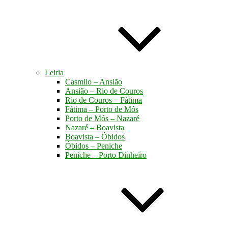
Leiria
Casmilo – Ansião
Ansião – Rio de Couros
Rio de Couros – Fátima
Fátima – Porto de Mós
Porto de Mós – Nazaré
Nazaré – Boavista
Boavista – Óbidos
Óbidos – Peniche
Peniche – Porto Dinheiro