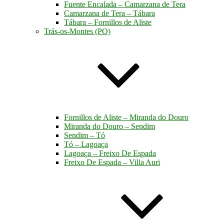
Fuente Encalada – Camarzana de Tera
Camarzana de Tera – Tábara
Tábara – Fornillos de Aliste
Trás-os-Montes (PO)
Fornillos de Aliste – Miranda do Douro
Miranda do Douro – Sendim
Sendim – Tó
Tó – Lagoaça
Lagoaça – Freixo De Espada
Freixo De Espada – Villa Auri