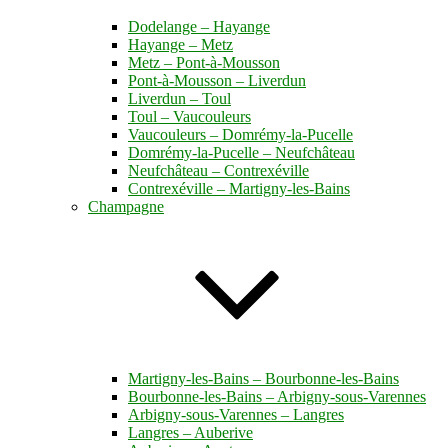
Dodelange – Hayange
Hayange – Metz
Metz – Pont-à-Mousson
Pont-à-Mousson – Liverdun
Liverdun – Toul
Toul – Vaucouleurs
Vaucouleurs – Domrémy-la-Pucelle
Domrémy-la-Pucelle – Neufchâteau
Neufchâteau – Contrexéville
Contrexéville – Martigny-les-Bains
Champagne
Martigny-les-Bains – Bourbonne-les-Bains
Bourbonne-les-Bains – Arbigny-sous-Varennes
Arbigny-sous-Varennes – Langres
Langres – Auberive