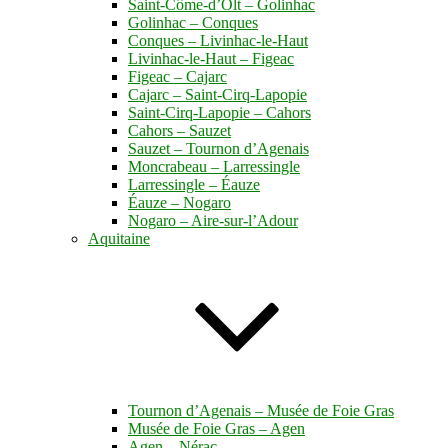
Saint-Côme-d’Olt – Golinhac
Golinhac – Conques
Conques – Livinhac-le-Haut
Livinhac-le-Haut – Figeac
Figeac – Cajarc
Cajarc – Saint-Cirq-Lapopie
Saint-Cirq-Lapopie – Cahors
Cahors – Sauzet
Sauzet – Tournon d’Agenais
Moncrabeau – Larressingle
Larressingle – Éauze
Éauze – Nogaro
Nogaro – Aire-sur-l’Adour
Aquitaine
Tournon d’Agenais – Musée de Foie Gras
Musée de Foie Gras – Agen
Agen – Nérac