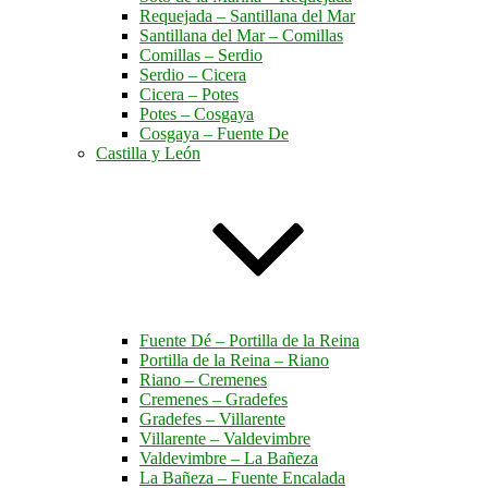
Requejada – Santillana del Mar
Santillana del Mar – Comillas
Comillas – Serdio
Serdio – Cicera
Cicera – Potes
Potes – Cosgaya
Cosgaya – Fuente De
Castilla y León
Fuente Dé – Portilla de la Reina
Portilla de la Reina – Riano
Riano – Cremenes
Cremenes – Gradefes
Gradefes – Villarente
Villarente – Valdevimbre
Valdevimbre – La Bañeza
La Bañeza – Fuente Encalada