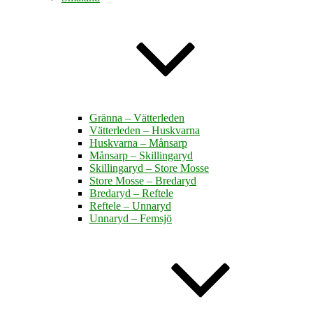
Gränna – Vätterleden
Vätterleden – Huskvarna
Huskvarna – Månsarp
Månsarp – Skillingaryd
Skillingaryd – Store Mosse
Store Mosse – Bredaryd
Bredaryd – Reftele
Reftele – Unnaryd
Unnaryd – Femsjö