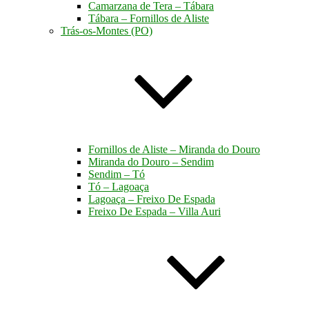
Camarzana de Tera – Tábara
Tábara – Fornillos de Aliste
Trás-os-Montes (PO)
Fornillos de Aliste – Miranda do Douro
Miranda do Douro – Sendim
Sendim – Tó
Tó – Lagoaça
Lagoaça – Freixo De Espada
Freixo De Espada – Villa Auri