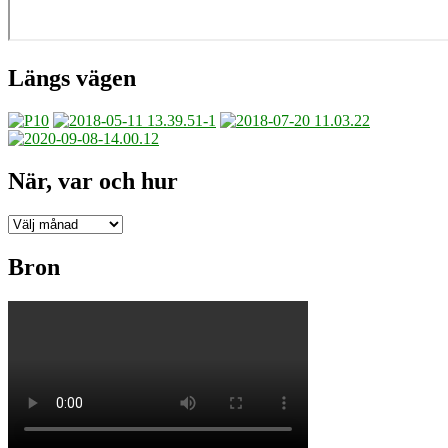
Längs vägen
När, var och hur
När,
var
och
Bron
hur