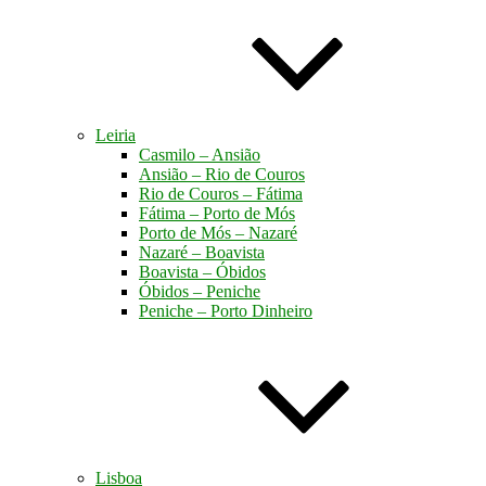
Leiria
Casmilo – Ansião
Ansião – Rio de Couros
Rio de Couros – Fátima
Fátima – Porto de Mós
Porto de Mós – Nazaré
Nazaré – Boavista
Boavista – Óbidos
Óbidos – Peniche
Peniche – Porto Dinheiro
Lisboa