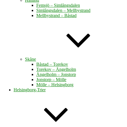
Halland
Femsjö – Simlångsdalen
Simlångsdalen – Mellbystrand
Mellbystrand – Båstad
Skåne
Båstad – Torekov
Torekov – Ängelholm
Ängelholm – Jonstorp
Jonstorp – Mölle
Mölle – Helsingborg
Helsingborg-Trier