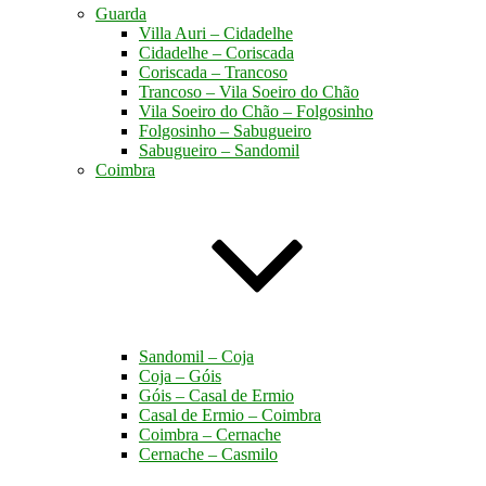
Guarda
Villa Auri – Cidadelhe
Cidadelhe – Coriscada
Coriscada – Trancoso
Trancoso – Vila Soeiro do Chão
Vila Soeiro do Chão – Folgosinho
Folgosinho – Sabugueiro
Sabugueiro – Sandomil
Coimbra
Sandomil – Coja
Coja – Góis
Góis – Casal de Ermio
Casal de Ermio – Coimbra
Coimbra – Cernache
Cernache – Casmilo