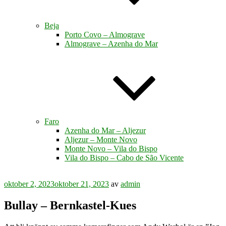
Beja
Porto Covo – Almograve
Almograve – Azenha do Mar
Faro
Azenha do Mar – Aljezur
Aljezur – Monte Novo
Monte Novo – Vila do Bispo
Vila do Bispo – Cabo de São Vicente
Publicerat
oktober 2, 2023
oktober 21, 2023
av
admin
Bullay – Bernkastel-Kues