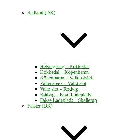
Själland (DK)
Helsingborg – Kokkedal
Kokkedal – Köpenhamn
Köpenhamn – Vallensbäck
Vallensbæk – Vallø slot
Vallø slot – Rødvig
Rødvig – Faxe Ladeplads
Fakse Ladeplads – Skallerup
Falster (DK)