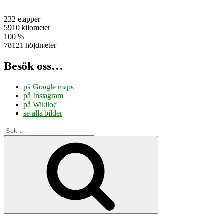
232 etapper
5910 kilometer
100 %
78121 höjdmeter
Besök oss…
på Google maps
på Instagram
på Wikiloc
se alla bilder
Sök
efter:
Sök