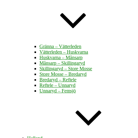
Gränna – Vätterleden
Vätterleden – Huskvarna
Huskvarna – Månsarp
Månsarp – Skillingaryd
Skillingaryd – Store Mosse
Store Mosse – Bredaryd
Bredaryd – Reftele
Reftele – Unnaryd
Unnaryd – Femsjö