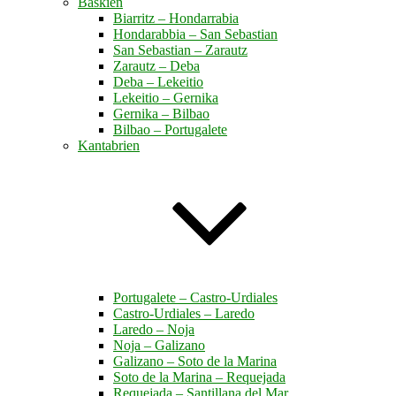
Baskien
Biarritz – Hondarrabia
Hondarabbia – San Sebastian
San Sebastian – Zarautz
Zarautz – Deba
Deba – Lekeitio
Lekeitio – Gernika
Gernika – Bilbao
Bilbao – Portugalete
Kantabrien
Portugalete – Castro-Urdiales
Castro-Urdiales – Laredo
Laredo – Noja
Noja – Galizano
Galizano – Soto de la Marina
Soto de la Marina – Requejada
Requejada – Santillana del Mar