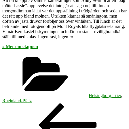
Att bli knäppt av samma kamerafinger som Andy Warhol är en ”Jag
mötte Lassie”-upplevelse det inte går att säga nej till. Innan
morgondimman lättat var det uppställning i trädgården och sedan bar
det rätt upp bland molnen. Utsikten klarnar så småningom, men
doften av jästa druvor förföljer oss över vinfälten. Till lunch är det
befriande med fotogendoft på Mont Royals lilla flygplatsrestaurang.
Vi når Bernkastel i skymningen och där har stans frivilligbrandkår
ställt till med kalas. Ingen rast, ingen ro.
» Mer om etappen
Kategorier
Helsingborg-Trier
,
Rheinland-Pfalz
Inläggsnavigering
Föregående
inlägg