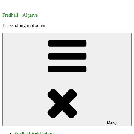
Hoppa
till
Fredhäll – Algarve
innehåll
En vandring mot solen
Meny
Fredhäll-Helsingborg