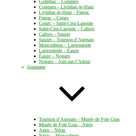
Golinhac – Conques
Conques – Livinhac-le-Haut
Livinhac-le-Haut – Figeac
Figeac – Cajarc
Cajarc – Saint-Cirq-Lapopie
Saint-Cirq-Lapopie – Cahors
Cahors – Sauzet
Sauzet – Tournon d’Agenais
Moncrabeau – Larressingle
Larressingle – Éauze
Éauze – Nogaro
Nogaro – Aire-sur-l’Adour
Aquitaine
Tournon d’Agenais – Musée de Foie Gras
Musée de Foie Gras – Agen
Agen – Nérac
Nérac – Moncrabeau