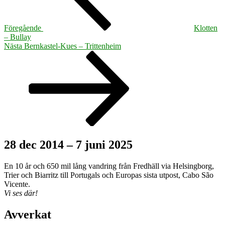
Föregående
Klotten
– Bullay
Nästa
Nästa
Bernkastel-Kues – Trittenheim
inlägg
28 dec 2014 – 7 juni 2025
En 10 år och 650 mil lång vandring från Fredhäll via Helsingborg,
Trier och Biarritz till Portugals och Europas sista utpost, Cabo São
Vicente.
Vi ses där!
Avverkat