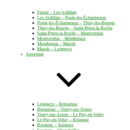
Fuissé – Les Ardillats
Les Ardillats – Poule-les-Écharmeaux
Poule-les-Écharmeaux – Thizy-les-Bourgs
Thizy-les-Bourgs – Saint-Priest-la-Roche
Saint-Priest-la-Roche – Montverdun
Montverdun – Montbrison
Montbrison – Marols
Marols – Leignecq
Auvergne
Leignecq – Retournac
Retournac – Vorey-sur-Arzon
Vorey-sur-Arzon – Le Puy-en-Velay
Le Puy-en-Velay – Rougeac
Rougeac – Saugues