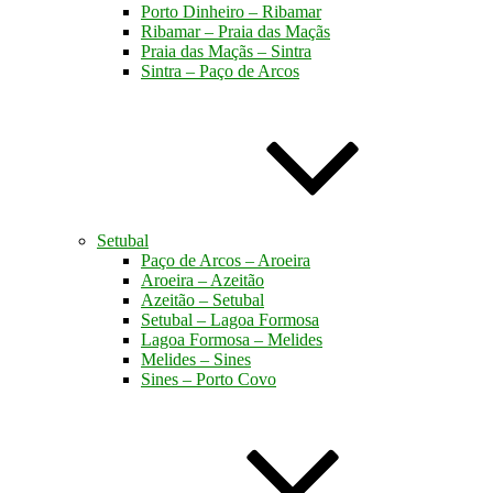
Porto Dinheiro – Ribamar
Ribamar – Praia das Maçãs
Praia das Maçãs – Sintra
Sintra – Paço de Arcos
Setubal
Paço de Arcos – Aroeira
Aroeira – Azeitão
Azeitão – Setubal
Setubal – Lagoa Formosa
Lagoa Formosa – Melides
Melides – Sines
Sines – Porto Covo