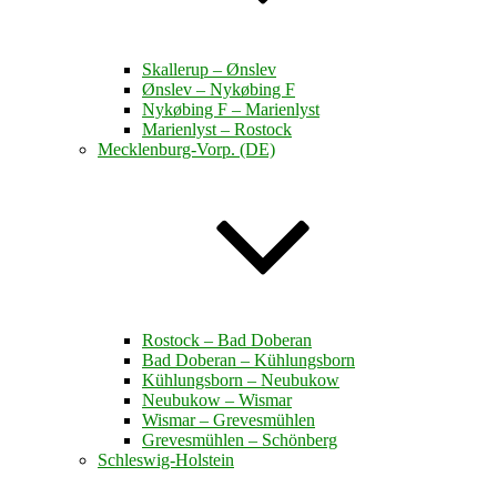
Skallerup – Ønslev
Ønslev – Nykøbing F
Nykøbing F – Marienlyst
Marienlyst – Rostock
Mecklenburg-Vorp. (DE)
Rostock – Bad Doberan
Bad Doberan – Kühlungsborn
Kühlungsborn – Neubukow
Neubukow – Wismar
Wismar – Grevesmühlen
Grevesmühlen – Schönberg
Schleswig-Holstein