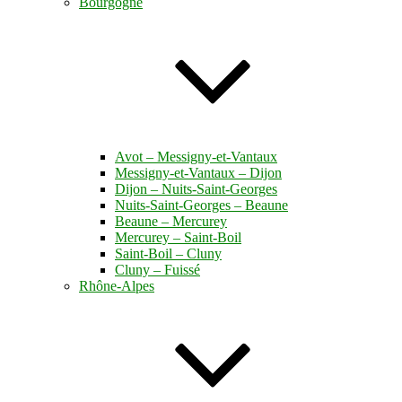
Bourgogne
Avot – Messigny-et-Vantaux
Messigny-et-Vantaux – Dijon
Dijon – Nuits-Saint-Georges
Nuits-Saint-Georges – Beaune
Beaune – Mercurey
Mercurey – Saint-Boil
Saint-Boil – Cluny
Cluny – Fuissé
Rhône-Alpes