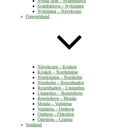
Nynäs slott – Svärdsklova
Svärdsklova – Nyköping
Nyköping – Nävekvarn
Östergötland
Nävekvarn – Krokek
Krokek – Norrköping
Norrköping – Norsholm
Norsholm – Roxenbaden
Roxenbaden – Ljungsbro
Ljungsbro – Borensberg
Borensberg – Motala
Motala – Vadstena
Vadstena – Omberg
Omberg – Ödeshög
Ödeshög – Gränna
Småland