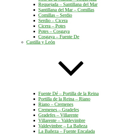
Requejada – Santillana del Mar
Santillana del Mar – Comillas
Comillas – Serdio
Serdio – Cicera
Cicera – Potes
Potes – Cosgaya
Cosgaya – Fuente De
Castilla y León
Fuente Dé – Portilla de la Reina
Portilla de la Reina – Riano
Riano – Cremenes
Cremenes – Gradefes
Gradefes – Villarente
Villarente – Valdevimbre
Valdevimbre – La Bañeza
La Bañeza – Fuente Encalada