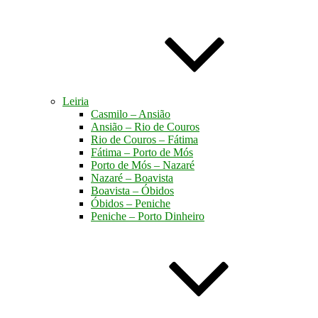
Leiria
Casmilo – Ansião
Ansião – Rio de Couros
Rio de Couros – Fátima
Fátima – Porto de Mós
Porto de Mós – Nazaré
Nazaré – Boavista
Boavista – Óbidos
Óbidos – Peniche
Peniche – Porto Dinheiro