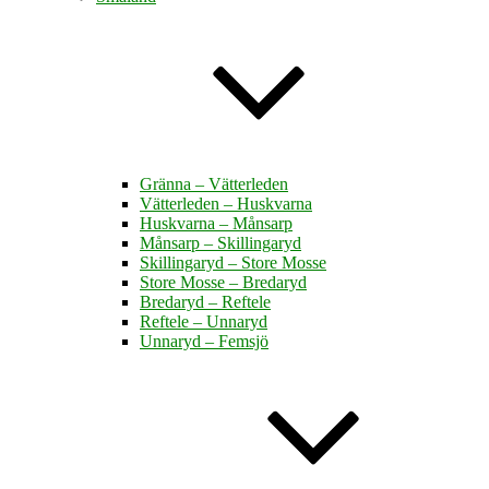
Gränna – Vätterleden
Vätterleden – Huskvarna
Huskvarna – Månsarp
Månsarp – Skillingaryd
Skillingaryd – Store Mosse
Store Mosse – Bredaryd
Bredaryd – Reftele
Reftele – Unnaryd
Unnaryd – Femsjö