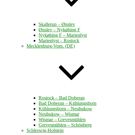
Skallerup – Ønslev
Ønslev – Nykøbing F
Nykøbing F – Marienlyst
Marienlyst – Rostock
Mecklenburg-Vorp. (DE)
Rostock – Bad Doberan
Bad Doberan – Kühlungsborn
Kühlungsborn – Neubukow
Neubukow – Wismar
Wismar – Grevesmühlen
Grevesmühlen – Schönberg
Schleswig-Holstein