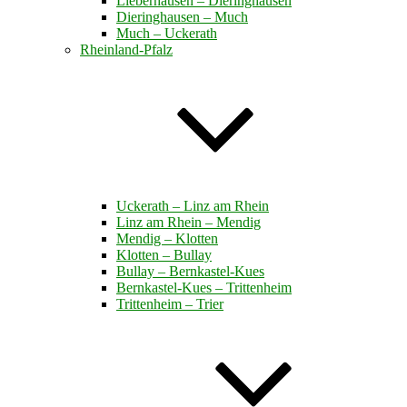
Lieberhausen – Dieringhausen
Dieringhausen – Much
Much – Uckerath
Rheinland-Pfalz
Uckerath – Linz am Rhein
Linz am Rhein – Mendig
Mendig – Klotten
Klotten – Bullay
Bullay – Bernkastel-Kues
Bernkastel-Kues – Trittenheim
Trittenheim – Trier