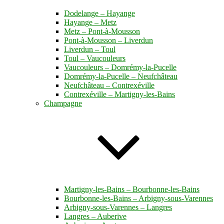
Dodelange – Hayange
Hayange – Metz
Metz – Pont-à-Mousson
Pont-à-Mousson – Liverdun
Liverdun – Toul
Toul – Vaucouleurs
Vaucouleurs – Domrémy-la-Pucelle
Domrémy-la-Pucelle – Neufchâteau
Neufchâteau – Contrexéville
Contrexéville – Martigny-les-Bains
Champagne
Martigny-les-Bains – Bourbonne-les-Bains
Bourbonne-les-Bains – Arbigny-sous-Varennes
Arbigny-sous-Varennes – Langres
Langres – Auberive