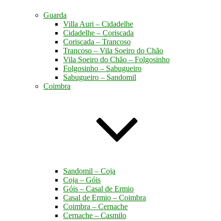
Guarda
Villa Auri – Cidadelhe
Cidadelhe – Coriscada
Coriscada – Trancoso
Trancoso – Vila Soeiro do Chão
Vila Soeiro do Chão – Folgosinho
Folgosinho – Sabugueiro
Sabugueiro – Sandomil
Coimbra
Sandomil – Coja
Coja – Góis
Góis – Casal de Ermio
Casal de Ermio – Coimbra
Coimbra – Cernache
Cernache – Casmilo