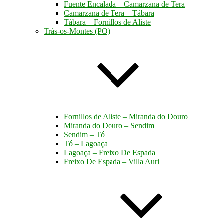
Fuente Encalada – Camarzana de Tera
Camarzana de Tera – Tábara
Tábara – Fornillos de Aliste
Trás-os-Montes (PO)
Fornillos de Aliste – Miranda do Douro
Miranda do Douro – Sendim
Sendim – Tó
Tó – Lagoaça
Lagoaça – Freixo De Espada
Freixo De Espada – Villa Auri