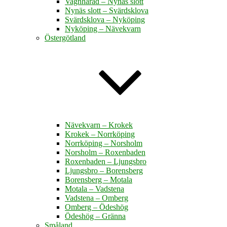
Vagnhärad – Nynäs slott
Nynäs slott – Svärdsklova
Svärdsklova – Nyköping
Nyköping – Nävekvarn
Östergötland
Nävekvarn – Krokek
Krokek – Norrköping
Norrköping – Norsholm
Norsholm – Roxenbaden
Roxenbaden – Ljungsbro
Ljungsbro – Borensberg
Borensberg – Motala
Motala – Vadstena
Vadstena – Omberg
Omberg – Ödeshög
Ödeshög – Gränna
Småland