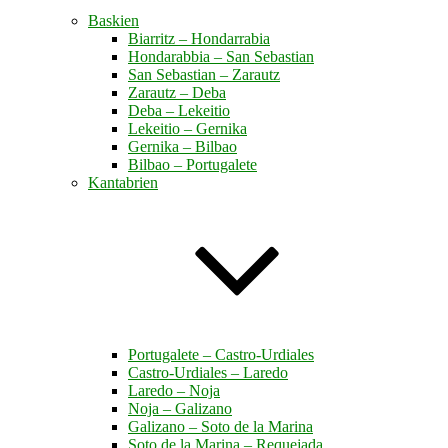
Baskien
Biarritz – Hondarrabia
Hondarabbia – San Sebastian
San Sebastian – Zarautz
Zarautz – Deba
Deba – Lekeitio
Lekeitio – Gernika
Gernika – Bilbao
Bilbao – Portugalete
Kantabrien
Portugalete – Castro-Urdiales
Castro-Urdiales – Laredo
Laredo – Noja
Noja – Galizano
Galizano – Soto de la Marina
Soto de la Marina – Requejada