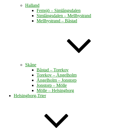
Halland
Femsjö – Simlångsdalen
Simlångsdalen – Mellbystrand
Mellbystrand – Båstad
Skåne
Båstad – Torekov
Torekov – Ängelholm
Ängelholm – Jonstorp
Jonstorp – Mölle
Mölle – Helsingborg
Helsingborg-Trier