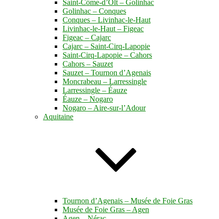
Saint-Côme-d’Olt – Golinhac
Golinhac – Conques
Conques – Livinhac-le-Haut
Livinhac-le-Haut – Figeac
Figeac – Cajarc
Cajarc – Saint-Cirq-Lapopie
Saint-Cirq-Lapopie – Cahors
Cahors – Sauzet
Sauzet – Tournon d’Agenais
Moncrabeau – Larressingle
Larressingle – Éauze
Éauze – Nogaro
Nogaro – Aire-sur-l’Adour
Aquitaine
Tournon d’Agenais – Musée de Foie Gras
Musée de Foie Gras – Agen
Agen – Nérac