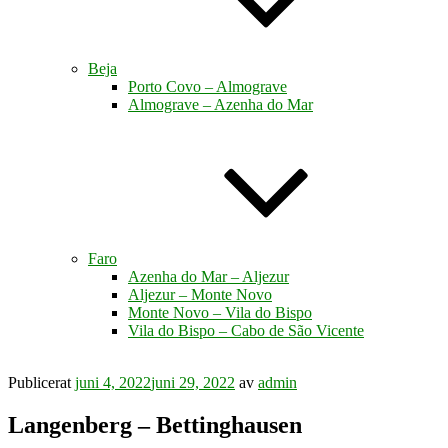
Beja
Porto Covo – Almograve
Almograve – Azenha do Mar
Faro
Azenha do Mar – Aljezur
Aljezur – Monte Novo
Monte Novo – Vila do Bispo
Vila do Bispo – Cabo de São Vicente
Publicerat
juni 4, 2022
juni 29, 2022
av
admin
Langenberg – Bettinghausen