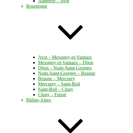
Auberive – Avot
Bourgogne
Avot – Messigny-et-Vantaux
Messigny-et-Vantaux – Dijon
Dijon – Nuits-Saint-Georges
Nuits-Saint-Georges – Beaune
Beaune – Mercurey
Mercurey – Saint-Boil
Saint-Boil – Cluny
Cluny – Fuissé
Rhône-Alpes