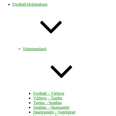
Fredhäll-Helsingborg
Södermanland
Fredhäll – Vårberg
Vårberg – Tumba
Tumba – Smällan
Smällan – Skansundet
Skanssundet – Vagnhärad