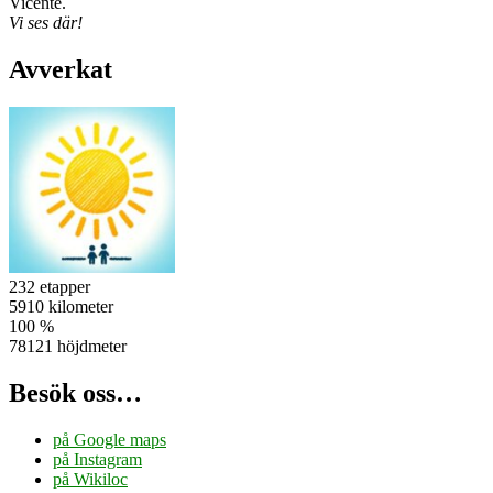
Vicente.
Vi ses där!
Avverkat
232 etapper
5910 kilometer
100 %
78121 höjdmeter
Besök oss…
på Google maps
på Instagram
på Wikiloc