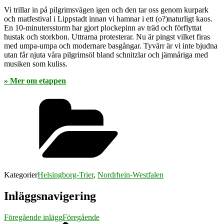
Vi trillar in på pilgrimsvägen igen och den tar oss genom kurpark
och matfestival i Lippstadt innan vi hamnar i ett (o?)naturligt kaos.
En 10-minutersstorm har gjort plockepinn av träd och förflyttat
hustak och storkbon. Uttrarna protesterar. Nu är pingst vilket firas
med umpa-umpa och modernare basgångar. Tyvärr är vi inte bjudna
utan får njuta våra pilgrimsöl bland schnitzlar och jämnåriga med
musiken som kuliss.
» Mer om etappen
Kategorier
Helsingborg-Trier
,
Nordrhein-Westfalen
Inläggsnavigering
Föregående inlägg
Föregående