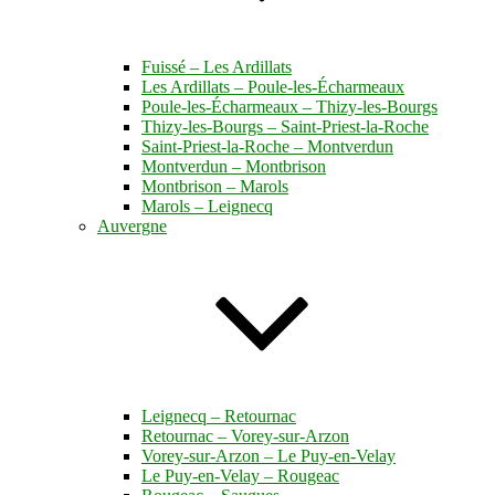
Fuissé – Les Ardillats
Les Ardillats – Poule-les-Écharmeaux
Poule-les-Écharmeaux – Thizy-les-Bourgs
Thizy-les-Bourgs – Saint-Priest-la-Roche
Saint-Priest-la-Roche – Montverdun
Montverdun – Montbrison
Montbrison – Marols
Marols – Leignecq
Auvergne
Leignecq – Retournac
Retournac – Vorey-sur-Arzon
Vorey-sur-Arzon – Le Puy-en-Velay
Le Puy-en-Velay – Rougeac