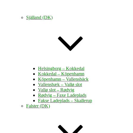
Själland (DK)
Helsingborg – Kokkedal
Kokkedal – Köpenhamn
Köpenhamn – Vallensbäck
Vallensbæk – Vallø slot
Vallø slot – Rødvig
Rødvig – Faxe Ladeplads
Fakse Ladeplads – Skallerup
Falster (DK)