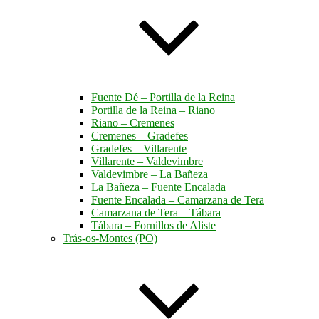
Fuente Dé – Portilla de la Reina
Portilla de la Reina – Riano
Riano – Cremenes
Cremenes – Gradefes
Gradefes – Villarente
Villarente – Valdevimbre
Valdevimbre – La Bañeza
La Bañeza – Fuente Encalada
Fuente Encalada – Camarzana de Tera
Camarzana de Tera – Tábara
Tábara – Fornillos de Aliste
Trás-os-Montes (PO)