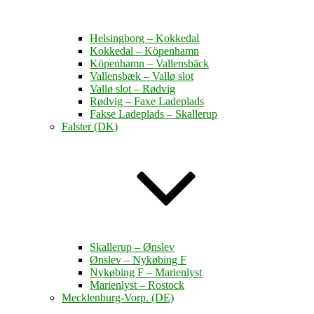
Helsingborg – Kokkedal
Kokkedal – Köpenhamn
Köpenhamn – Vallensbäck
Vallensbæk – Vallø slot
Vallø slot – Rødvig
Rødvig – Faxe Ladeplads
Fakse Ladeplads – Skallerup
Falster (DK)
Skallerup – Ønslev
Ønslev – Nykøbing F
Nykøbing F – Marienlyst
Marienlyst – Rostock
Mecklenburg-Vorp. (DE)