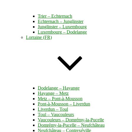
Trier – Echternach
Echternach – Junglinster
Junglinster – Luxembourg
Luxembourg – Dodelange
Lorraine (FR)
Dodelange – Hayange
Hayange – Metz
Metz – Pont-à-Mousson
Pont-à-Mousson – Liverdun
Liverdun – Toul
Toul – Vaucouleurs
Vaucouleurs – Domrémy-la-Pucelle
Domrémy-la-Pucelle – Neufchâteau
Neufchâteau – Contrexéville