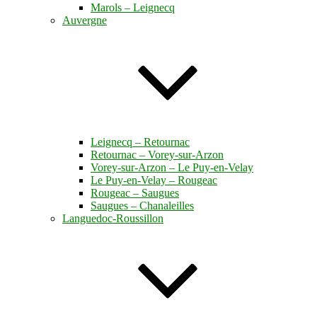
Marols – Leignecq
Auvergne
Leignecq – Retournac
Retournac – Vorey-sur-Arzon
Vorey-sur-Arzon – Le Puy-en-Velay
Le Puy-en-Velay – Rougeac
Rougeac – Saugues
Saugues – Chanaleilles
Languedoc-Roussillon