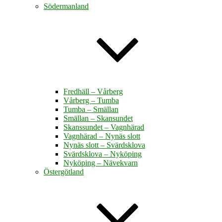
Södermanland
Fredhäll – Vårberg
Vårberg – Tumba
Tumba – Smällan
Smällan – Skansundet
Skanssundet – Vagnhärad
Vagnhärad – Nynäs slott
Nynäs slott – Svärdsklova
Svärdsklova – Nyköping
Nyköping – Nävekvarn
Östergötland