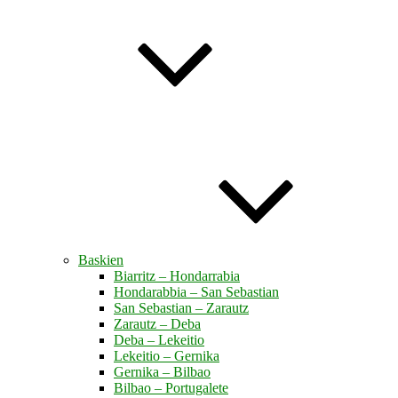
Baskien
Biarritz – Hondarrabia
Hondarabbia – San Sebastian
San Sebastian – Zarautz
Zarautz – Deba
Deba – Lekeitio
Lekeitio – Gernika
Gernika – Bilbao
Bilbao – Portugalete