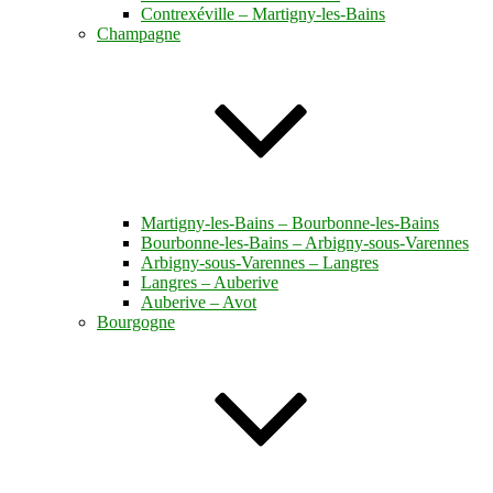
Contrexéville – Martigny-les-Bains
Champagne
Martigny-les-Bains – Bourbonne-les-Bains
Bourbonne-les-Bains – Arbigny-sous-Varennes
Arbigny-sous-Varennes – Langres
Langres – Auberive
Auberive – Avot
Bourgogne