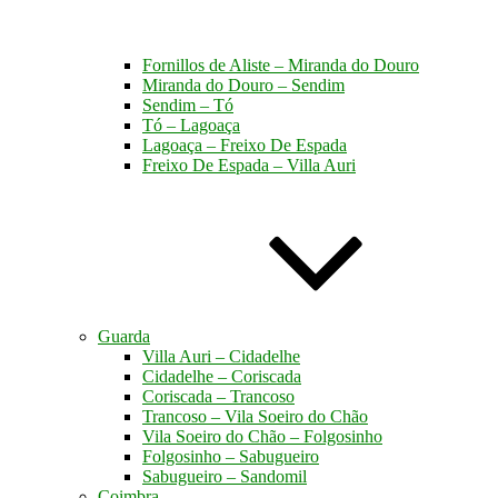
Fornillos de Aliste – Miranda do Douro
Miranda do Douro – Sendim
Sendim – Tó
Tó – Lagoaça
Lagoaça – Freixo De Espada
Freixo De Espada – Villa Auri
Guarda
Villa Auri – Cidadelhe
Cidadelhe – Coriscada
Coriscada – Trancoso
Trancoso – Vila Soeiro do Chão
Vila Soeiro do Chão – Folgosinho
Folgosinho – Sabugueiro
Sabugueiro – Sandomil
Coimbra