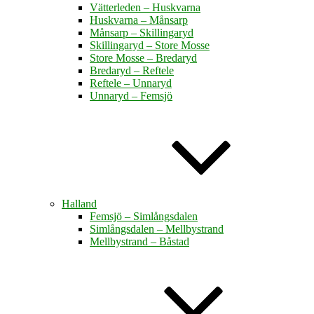
Vätterleden – Huskvarna
Huskvarna – Månsarp
Månsarp – Skillingaryd
Skillingaryd – Store Mosse
Store Mosse – Bredaryd
Bredaryd – Reftele
Reftele – Unnaryd
Unnaryd – Femsjö
Halland
Femsjö – Simlångsdalen
Simlångsdalen – Mellbystrand
Mellbystrand – Båstad