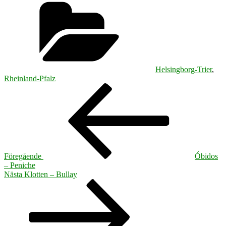
Kategorier
Helsingborg-Trier
,
Rheinland-Pfalz
Inläggsnavigering
Föregående
inlägg
Föregående
Óbidos
– Peniche
Nästa
Nästa
Klotten – Bullay
inlägg