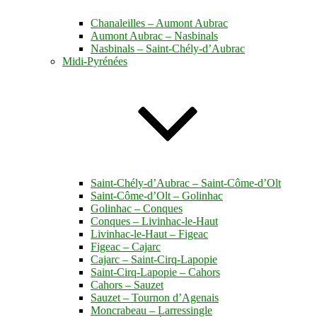
Chanaleilles – Aumont Aubrac
Aumont Aubrac – Nasbinals
Nasbinals – Saint-Chély-d’Aubrac
Midi-Pyrénées
Saint-Chély-d’Aubrac – Saint-Côme-d’Olt
Saint-Côme-d’Olt – Golinhac
Golinhac – Conques
Conques – Livinhac-le-Haut
Livinhac-le-Haut – Figeac
Figeac – Cajarc
Cajarc – Saint-Cirq-Lapopie
Saint-Cirq-Lapopie – Cahors
Cahors – Sauzet
Sauzet – Tournon d’Agenais
Moncrabeau – Larressingle