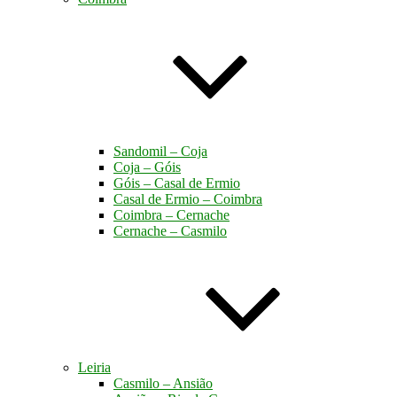
Sandomil – Coja
Coja – Góis
Góis – Casal de Ermio
Casal de Ermio – Coimbra
Coimbra – Cernache
Cernache – Casmilo
Leiria
Casmilo – Ansião