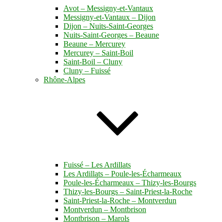
Avot – Messigny-et-Vantaux
Messigny-et-Vantaux – Dijon
Dijon – Nuits-Saint-Georges
Nuits-Saint-Georges – Beaune
Beaune – Mercurey
Mercurey – Saint-Boil
Saint-Boil – Cluny
Cluny – Fuissé
Rhône-Alpes
Fuissé – Les Ardillats
Les Ardillats – Poule-les-Écharmeaux
Poule-les-Écharmeaux – Thizy-les-Bourgs
Thizy-les-Bourgs – Saint-Priest-la-Roche
Saint-Priest-la-Roche – Montverdun
Montverdun – Montbrison
Montbrison – Marols