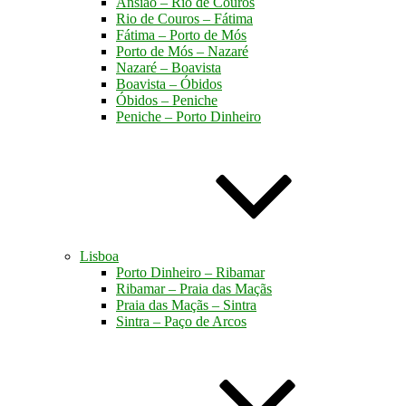
Ansião – Rio de Couros
Rio de Couros – Fátima
Fátima – Porto de Mós
Porto de Mós – Nazaré
Nazaré – Boavista
Boavista – Óbidos
Óbidos – Peniche
Peniche – Porto Dinheiro
Lisboa
Porto Dinheiro – Ribamar
Ribamar – Praia das Maçãs
Praia das Maçãs – Sintra
Sintra – Paço de Arcos