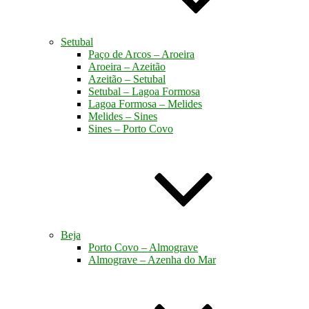
Setubal
Paço de Arcos – Aroeira
Aroeira – Azeitão
Azeitão – Setubal
Setubal – Lagoa Formosa
Lagoa Formosa – Melides
Melides – Sines
Sines – Porto Covo
Beja
Porto Covo – Almograve
Almograve – Azenha do Mar