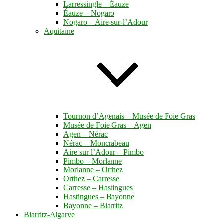
Larressingle – Éauze
Éauze – Nogaro
Nogaro – Aire-sur-l’Adour
Aquitaine
Tournon d’Agenais – Musée de Foie Gras
Musée de Foie Gras – Agen
Agen – Nérac
Nérac – Moncrabeau
Aire sur l’Adour – Pimbo
Pimbo – Morlanne
Morlanne – Orthez
Orthez – Carresse
Carresse – Hastingues
Hastingues – Bayonne
Bayonne – Biarritz
Biarritz-Algarve