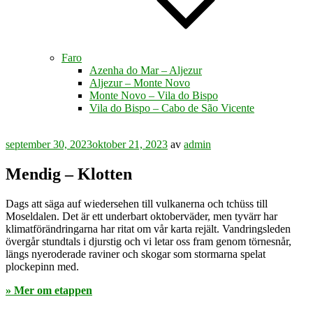
Faro
Azenha do Mar – Aljezur
Aljezur – Monte Novo
Monte Novo – Vila do Bispo
Vila do Bispo – Cabo de São Vicente
Publicerat
september 30, 2023
oktober 21, 2023
av
admin
Mendig – Klotten
Dags att säga auf wiedersehen till vulkanerna och tchüss till
Moseldalen. Det är ett underbart oktoberväder, men tyvärr har
klimatförändringarna har ritat om vår karta rejält. Vandringsleden
övergår stundtals i djurstig och vi letar oss fram genom törnesnår,
längs nyeroderade raviner och skogar som stormarna spelat
plockepinn med.
» Mer om etappen