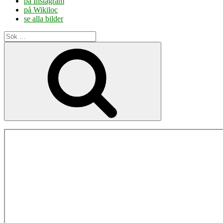
på Instagram
på Wikiloc
se alla bilder
Sök
efter:
Sök