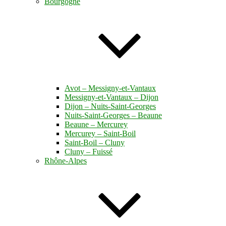
Bourgogne
Avot – Messigny-et-Vantaux
Messigny-et-Vantaux – Dijon
Dijon – Nuits-Saint-Georges
Nuits-Saint-Georges – Beaune
Beaune – Mercurey
Mercurey – Saint-Boil
Saint-Boil – Cluny
Cluny – Fuissé
Rhône-Alpes