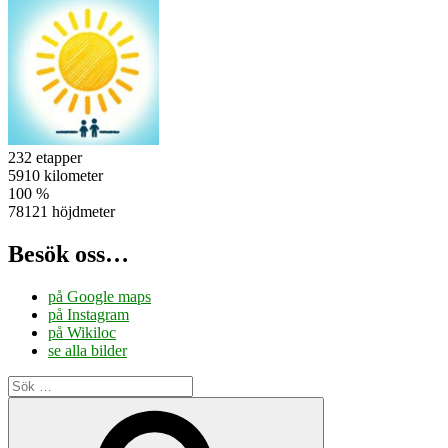
232 etapper
5910 kilometer
100 %
78121 höjdmeter
Besök oss…
på Google maps
på Instagram
på Wikiloc
se alla bilder
Sök
efter:
Sök