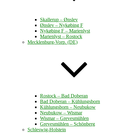
Skallerup – Ønslev
Ønslev – Nykøbing F
Nykøbing F – Marienlyst
Marienlyst – Rostock
Mecklenburg-Vorp. (DE)
Rostock – Bad Doberan
Bad Doberan – Kühlungsborn
Kühlungsborn – Neubukow
Neubukow – Wismar
Wismar – Grevesmühlen
Grevesmühlen – Schönberg
Schleswig-Holstein