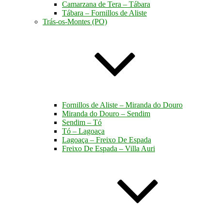
Camarzana de Tera – Tábara
Tábara – Fornillos de Aliste
Trás-os-Montes (PO)
Fornillos de Aliste – Miranda do Douro
Miranda do Douro – Sendim
Sendim – Tó
Tó – Lagoaça
Lagoaça – Freixo De Espada
Freixo De Espada – Villa Auri