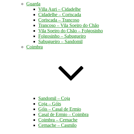
Guarda
Villa Auri – Cidadelhe
Cidadelhe – Coriscada
Coriscada – Trancoso
Trancoso – Vila Soeiro do Chão
Vila Soeiro do Chão – Folgosinho
Folgosinho – Sabugueiro
Sabugueiro – Sandomil
Coimbra
Sandomil – Coja
Coja – Góis
Góis – Casal de Ermio
Casal de Ermio – Coimbra
Coimbra – Cernache
Cernache – Casmilo