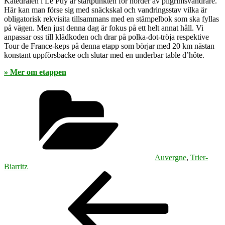
Katedralen i Le Puy är startpunkten för horder av pilgrimsvandrare.
Här kan man förse sig med snäckskal och vandringsstav vilka är
obligatorisk rekvisita tillsammans med en stämpelbok som ska fyllas
på vägen. Men just denna dag är fokus på ett helt annat håll. Vi
anpassar oss till klädkoden och drar på polka-dot-tröja respektive
Tour de France-keps på denna etapp som börjar med 20 km nästan
konstant uppförsbacke och slutar med en underbar table d’hôte.
» Mer om etappen
Kategorier
Auvergne
,
Trier-
Biarritz
Inläggsnavigering
Föregående
inlägg