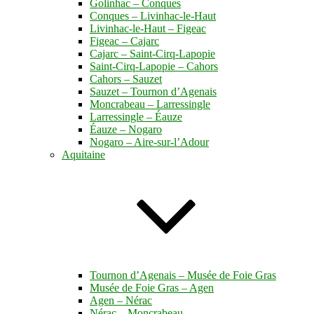
Golinhac – Conques
Conques – Livinhac-le-Haut
Livinhac-le-Haut – Figeac
Figeac – Cajarc
Cajarc – Saint-Cirq-Lapopie
Saint-Cirq-Lapopie – Cahors
Cahors – Sauzet
Sauzet – Tournon d’Agenais
Moncrabeau – Larressingle
Larressingle – Éauze
Éauze – Nogaro
Nogaro – Aire-sur-l’Adour
Aquitaine
Tournon d’Agenais – Musée de Foie Gras
Musée de Foie Gras – Agen
Agen – Nérac
Nérac – Moncrabeau