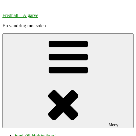
Hoppa
till
Fredhäll – Algarve
innehåll
En vandring mot solen
Meny
Fredhäll-Helsingborg