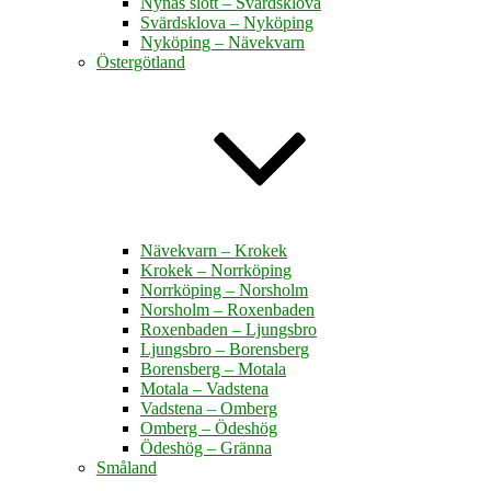
Nynäs slott – Svärdsklova
Svärdsklova – Nyköping
Nyköping – Nävekvarn
Östergötland
Nävekvarn – Krokek
Krokek – Norrköping
Norrköping – Norsholm
Norsholm – Roxenbaden
Roxenbaden – Ljungsbro
Ljungsbro – Borensberg
Borensberg – Motala
Motala – Vadstena
Vadstena – Omberg
Omberg – Ödeshög
Ödeshög – Gränna
Småland