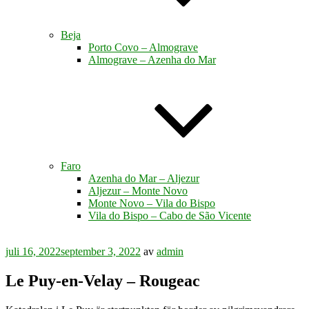
Beja
Porto Covo – Almograve
Almograve – Azenha do Mar
Faro
Azenha do Mar – Aljezur
Aljezur – Monte Novo
Monte Novo – Vila do Bispo
Vila do Bispo – Cabo de São Vicente
Publicerat
juli 16, 2022
september 3, 2022
av
admin
Le Puy-en-Velay – Rougeac