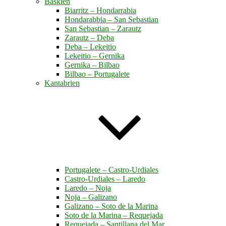
Baskien
Biarritz – Hondarrabia
Hondarabbia – San Sebastian
San Sebastian – Zarautz
Zarautz – Deba
Deba – Lekeitio
Lekeitio – Gernika
Gernika – Bilbao
Bilbao – Portugalete
Kantabrien
Portugalete – Castro-Urdiales
Castro-Urdiales – Laredo
Laredo – Noja
Noja – Galizano
Galizano – Soto de la Marina
Soto de la Marina – Requejada
Requejada – Santillana del Mar