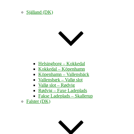
Själland (DK)
Helsingborg – Kokkedal
Kokkedal – Köpenhamn
Köpenhamn – Vallensbäck
Vallensbæk – Vallø slot
Vallø slot – Rødvig
Rødvig – Faxe Ladeplads
Fakse Ladeplads – Skallerup
Falster (DK)