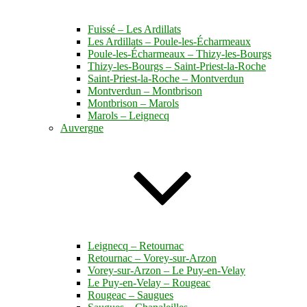
Fuissé – Les Ardillats
Les Ardillats – Poule-les-Écharmeaux
Poule-les-Écharmeaux – Thizy-les-Bourgs
Thizy-les-Bourgs – Saint-Priest-la-Roche
Saint-Priest-la-Roche – Montverdun
Montverdun – Montbrison
Montbrison – Marols
Marols – Leignecq
Auvergne
Leignecq – Retournac
Retournac – Vorey-sur-Arzon
Vorey-sur-Arzon – Le Puy-en-Velay
Le Puy-en-Velay – Rougeac
Rougeac – Saugues