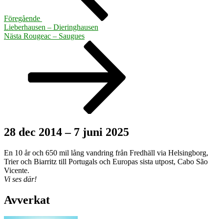
Föregående
Lieberhausen – Dieringhausen
Nästa
Nästa
Rougeac – Saugues
inlägg
28 dec 2014 – 7 juni 2025
En 10 år och 650 mil lång vandring från Fredhäll via Helsingborg,
Trier och Biarritz till Portugals och Europas sista utpost, Cabo São
Vicente.
Vi ses där!
Avverkat