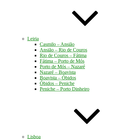
Leiria
Casmilo – Ansião
Ansião – Rio de Couros
Rio de Couros – Fátima
Fátima – Porto de Mós
Porto de Mós – Nazaré
Nazaré – Boavista
Boavista – Óbidos
Óbidos – Peniche
Peniche – Porto Dinheiro
Lisboa