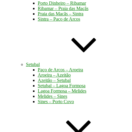
Porto Dinheiro – Ribamar
Ribamar – Praia das Maçãs
Praia das Maçãs – Sintra
Sintra – Paço de Arcos
Setubal
Paço de Arcos – Aroeira
Aroeira – Azeitão
Azeitão – Setubal
Setubal – Lagoa Formosa
Lagoa Formosa – Melides
Melides – Sines
Sines – Porto Covo