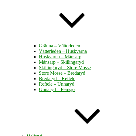
Gränna – Vätterleden
Vätterleden – Huskvarna
Huskvarna – Månsarp
Månsarp – Skillingaryd
Skillingaryd – Store Mosse
Store Mosse – Bredaryd
Bredaryd – Reftele
Reftele – Unnaryd
Unnaryd – Femsjö