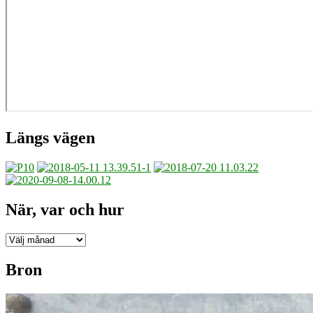
Längs vägen
När, var och hur
När,
var
och
Bron
hur