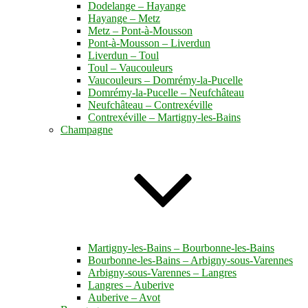
Dodelange – Hayange
Hayange – Metz
Metz – Pont-à-Mousson
Pont-à-Mousson – Liverdun
Liverdun – Toul
Toul – Vaucouleurs
Vaucouleurs – Domrémy-la-Pucelle
Domrémy-la-Pucelle – Neufchâteau
Neufchâteau – Contrexéville
Contrexéville – Martigny-les-Bains
Champagne
Martigny-les-Bains – Bourbonne-les-Bains
Bourbonne-les-Bains – Arbigny-sous-Varennes
Arbigny-sous-Varennes – Langres
Langres – Auberive
Auberive – Avot