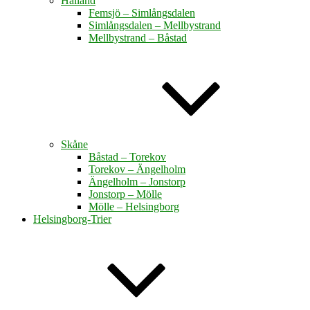
Halland
Femsjö – Simlångsdalen
Simlångsdalen – Mellbystrand
Mellbystrand – Båstad
Skåne
Båstad – Torekov
Torekov – Ängelholm
Ängelholm – Jonstorp
Jonstorp – Mölle
Mölle – Helsingborg
Helsingborg-Trier