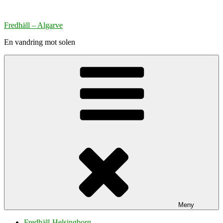
Hoppa
till
Fredhäll – Algarve
innehåll
En vandring mot solen
Meny
Fredhäll-Helsingborg