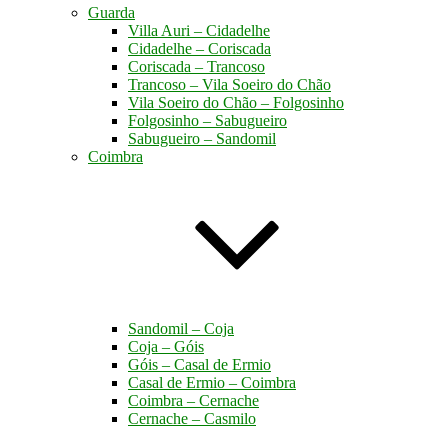
Guarda
Villa Auri – Cidadelhe
Cidadelhe – Coriscada
Coriscada – Trancoso
Trancoso – Vila Soeiro do Chão
Vila Soeiro do Chão – Folgosinho
Folgosinho – Sabugueiro
Sabugueiro – Sandomil
Coimbra
Sandomil – Coja
Coja – Góis
Góis – Casal de Ermio
Casal de Ermio – Coimbra
Coimbra – Cernache
Cernache – Casmilo