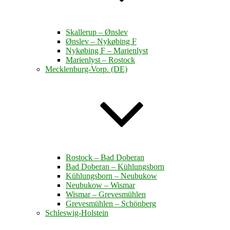
Skallerup – Ønslev
Ønslev – Nykøbing F
Nykøbing F – Marienlyst
Marienlyst – Rostock
Mecklenburg-Vorp. (DE)
Rostock – Bad Doberan
Bad Doberan – Kühlungsborn
Kühlungsborn – Neubukow
Neubukow – Wismar
Wismar – Grevesmühlen
Grevesmühlen – Schönberg
Schleswig-Holstein