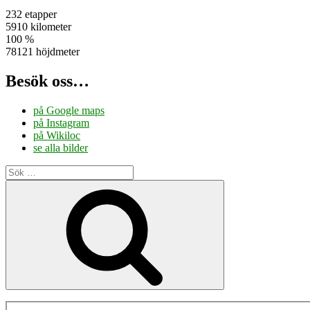
232 etapper
5910 kilometer
100 %
78121 höjdmeter
Besök oss…
på Google maps
på Instagram
på Wikiloc
se alla bilder
Sök
efter:
Sök