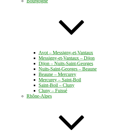
Bourgogne
Avot – Messigny-et-Vantaux
Messigny-et-Vantaux – Dijon
Dijon – Nuits-Saint-Georges
Nuits-Saint-Georges – Beaune
Beaune – Mercurey
Mercurey – Saint-Boil
Saint-Boil – Cluny
Cluny – Fuissé
Rhône-Alpes