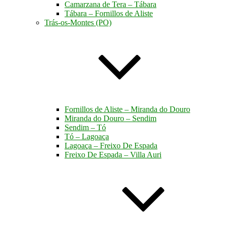
Camarzana de Tera – Tábara
Tábara – Fornillos de Aliste
Trás-os-Montes (PO)
Fornillos de Aliste – Miranda do Douro
Miranda do Douro – Sendim
Sendim – Tó
Tó – Lagoaça
Lagoaça – Freixo De Espada
Freixo De Espada – Villa Auri