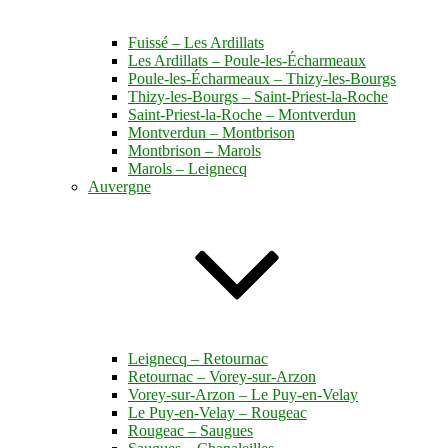
Fuissé – Les Ardillats
Les Ardillats – Poule-les-Écharmeaux
Poule-les-Écharmeaux – Thizy-les-Bourgs
Thizy-les-Bourgs – Saint-Priest-la-Roche
Saint-Priest-la-Roche – Montverdun
Montverdun – Montbrison
Montbrison – Marols
Marols – Leignecq
Auvergne
Leignecq – Retournac
Retournac – Vorey-sur-Arzon
Vorey-sur-Arzon – Le Puy-en-Velay
Le Puy-en-Velay – Rougeac
Rougeac – Saugues