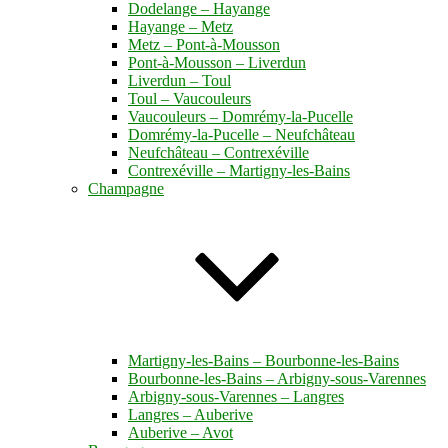
Dodelange – Hayange
Hayange – Metz
Metz – Pont-à-Mousson
Pont-à-Mousson – Liverdun
Liverdun – Toul
Toul – Vaucouleurs
Vaucouleurs – Domrémy-la-Pucelle
Domrémy-la-Pucelle – Neufchâteau
Neufchâteau – Contrexéville
Contrexéville – Martigny-les-Bains
Champagne
Martigny-les-Bains – Bourbonne-les-Bains
Bourbonne-les-Bains – Arbigny-sous-Varennes
Arbigny-sous-Varennes – Langres
Langres – Auberive
Auberive – Avot