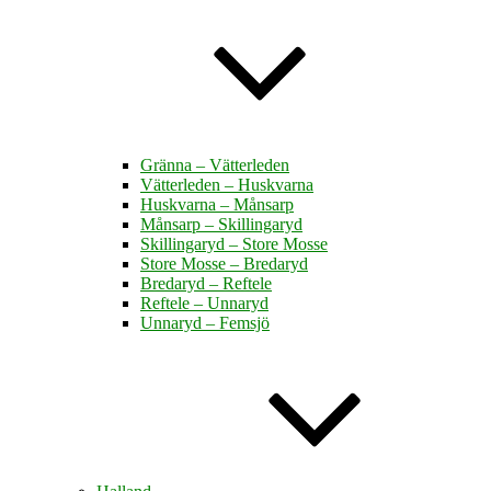
Gränna – Vätterleden
Vätterleden – Huskvarna
Huskvarna – Månsarp
Månsarp – Skillingaryd
Skillingaryd – Store Mosse
Store Mosse – Bredaryd
Bredaryd – Reftele
Reftele – Unnaryd
Unnaryd – Femsjö