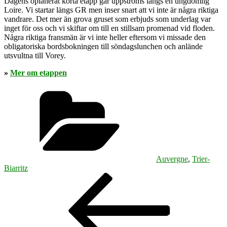
Dagens oplanerat korta etapp går uppströms längs en ungdomlig
Loire. Vi startar längs GR men inser snart att vi inte är några riktiga
vandrare. Det mer än grova gruset som erbjuds som underlag var
inget för oss och vi skiftar om till en stillsam promenad vid floden.
Några riktiga fransmän är vi inte heller eftersom vi missade den
obligatoriska bordsbokningen till söndagslunchen och anlände
utsvultna till Vorey.
»
Mer om etappen
Kategorier
Auvergne
,
Trier-
Biarritz
Inläggsnavigering
Föregående
inlägg