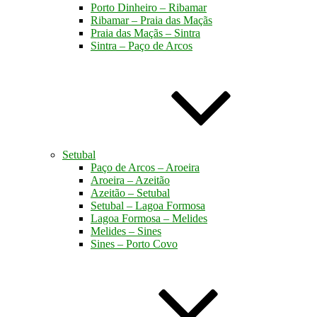
Porto Dinheiro – Ribamar
Ribamar – Praia das Maçãs
Praia das Maçãs – Sintra
Sintra – Paço de Arcos
Setubal
Paço de Arcos – Aroeira
Aroeira – Azeitão
Azeitão – Setubal
Setubal – Lagoa Formosa
Lagoa Formosa – Melides
Melides – Sines
Sines – Porto Covo