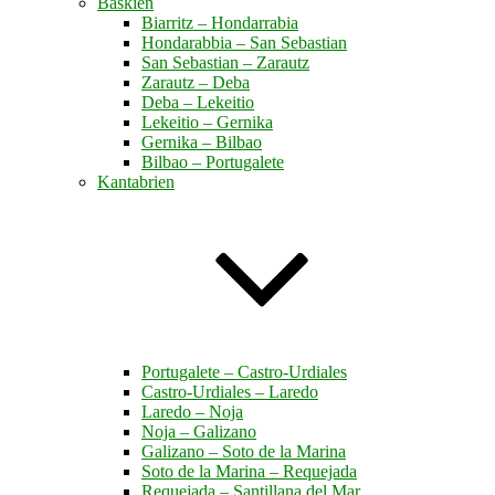
Baskien
Biarritz – Hondarrabia
Hondarabbia – San Sebastian
San Sebastian – Zarautz
Zarautz – Deba
Deba – Lekeitio
Lekeitio – Gernika
Gernika – Bilbao
Bilbao – Portugalete
Kantabrien
Portugalete – Castro-Urdiales
Castro-Urdiales – Laredo
Laredo – Noja
Noja – Galizano
Galizano – Soto de la Marina
Soto de la Marina – Requejada
Requejada – Santillana del Mar