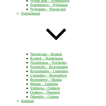
Nynäs slott – Svärdsklova
Svärdsklova – Nyköping
Nyköping – Nävekvarn
Östergötland
Nävekvarn – Krokek
Krokek – Norrköping
Norrköping – Norsholm
Norsholm – Roxenbaden
Roxenbaden – Ljungsbro
Ljungsbro – Borensberg
Borensberg – Motala
Motala – Vadstena
Vadstena – Omberg
Omberg – Ödeshög
Ödeshög – Gränna
Småland