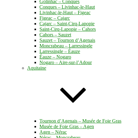
Golinhac – Conques
Conques – Livinhac-le-Haut
Livinhac-le-Haut – Figeac
Figeac – Cajarc
Cajarc – Saint-Cirq-Lapopie
Saint-Cirq-Lapopie – Cahors
Cahors – Sauzet
Sauzet – Tournon d’Agenais
Moncrabeau – Larressingle
Larressingle – Éauze
Éauze – Nogaro
Nogaro – Aire-sur-l’Adour
Aquitaine
Tournon d’Agenais – Musée de Foie Gras
Musée de Foie Gras – Agen
Agen – Nérac
Nérac – Moncrabeau