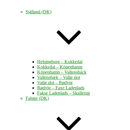
Själland (DK)
Helsingborg – Kokkedal
Kokkedal – Köpenhamn
Köpenhamn – Vallensbäck
Vallensbæk – Vallø slot
Vallø slot – Rødvig
Rødvig – Faxe Ladeplads
Fakse Ladeplads – Skallerup
Falster (DK)