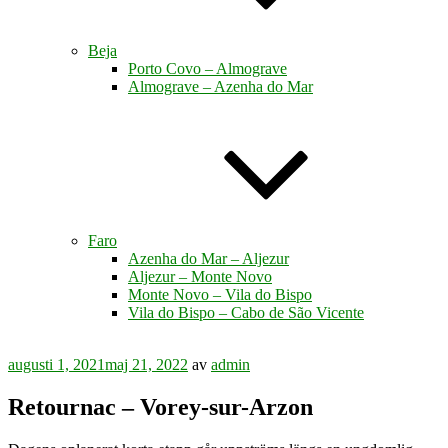
Beja
Porto Covo – Almograve
Almograve – Azenha do Mar
Faro
Azenha do Mar – Aljezur
Aljezur – Monte Novo
Monte Novo – Vila do Bispo
Vila do Bispo – Cabo de São Vicente
Publicerat
augusti 1, 2021
maj 21, 2022
av
admin
Retournac – Vorey-sur-Arzon