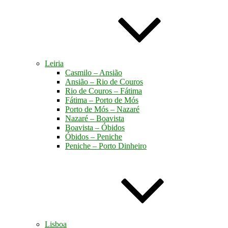
Leiria
Casmilo – Ansião
Ansião – Rio de Couros
Rio de Couros – Fátima
Fátima – Porto de Mós
Porto de Mós – Nazaré
Nazaré – Boavista
Boavista – Óbidos
Óbidos – Peniche
Peniche – Porto Dinheiro
Lisboa