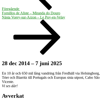
Föregående
Fornillos de Aliste – Miranda do Douro
Nästa
Nästa
Vorey-sur-Arzon – Le Puy-en-Velay
inlägg
28 dec 2014 – 7 juni 2025
En 10 år och 650 mil lång vandring från Fredhäll via Helsingborg,
Trier och Biarritz till Portugals och Europas sista utpost, Cabo São
Vicente.
Vi ses där!
Avverkat