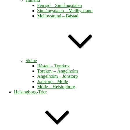
Halland
Femsjö – Simlångsdalen
Simlångsdalen – Mellbystrand
Mellbystrand – Båstad
Skåne
Båstad – Torekov
Torekov – Ängelholm
Ängelholm – Jonstorp
Jonstorp – Mölle
Mölle – Helsingborg
Helsingborg-Trier