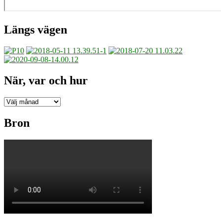
Längs vägen
När, var och hur
När,
var
och
Bron
hur