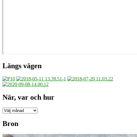
Längs vägen
När, var och hur
När,
var
och
Bron
hur