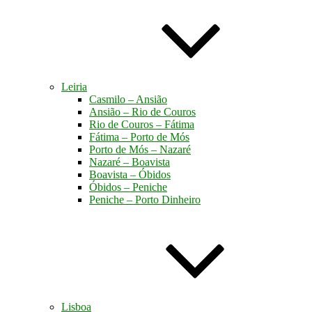
Leiria
Casmilo – Ansião
Ansião – Rio de Couros
Rio de Couros – Fátima
Fátima – Porto de Mós
Porto de Mós – Nazaré
Nazaré – Boavista
Boavista – Óbidos
Óbidos – Peniche
Peniche – Porto Dinheiro
Lisboa