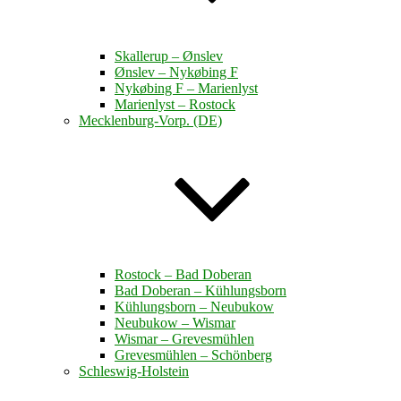
Skallerup – Ønslev
Ønslev – Nykøbing F
Nykøbing F – Marienlyst
Marienlyst – Rostock
Mecklenburg-Vorp. (DE)
Rostock – Bad Doberan
Bad Doberan – Kühlungsborn
Kühlungsborn – Neubukow
Neubukow – Wismar
Wismar – Grevesmühlen
Grevesmühlen – Schönberg
Schleswig-Holstein