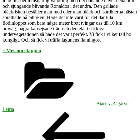
Idag blir det femstjärnig vandring med det dånande havet i ena örat
och sjungande blivande Ronaldos i det andra. Den grillade
bläckfisken beställer man med eller utan bläck och sardinerna nästan
sprattlade på tallriken. Hade det inte varit för det där lilla
flodinloppet som bara några meter brett tvingar oss till 10 km
omväg, några kapsejsade träd och den elakt stickiga
undervegetationen så hade det varit perfekt. Vi fick i vilket fall bo
kungligt. Och så fick vi träffa lagunens flamingos.
» Mer om etappen
Kategorier
Biarritz-Algarve
,
Leiria
Inläggsnavigering
Föregående
inlägg