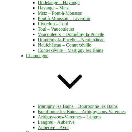
Dodelange – Hayange
Hayange – Metz
Metz – Pont-à-Mousson
Pont-à-Mousson – Liverdun
Liverdun – Toul
Toul – Vaucouleurs
Vaucouleurs – Domrémy-la-Pucelle
Domrémy-la-Pucelle – Neufchâteau
Neufchâteau – Contrexéville
Contrexéville – Martigny-les-Bains
Champagne
Martigny-les-Bains – Bourbonne-les-Bains
Bourbonne-les-Bains – Arbigny-sous-Varennes
Arbigny-sous-Varennes – Langres
Langres – Auberive
Auberive – Avot