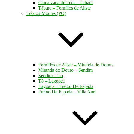
Camarzana de Tera – Tábara
Tábara – Fornillos de Aliste
Trás-os-Montes (PO)
Fornillos de Aliste – Miranda do Douro
Miranda do Douro – Sendim
Sendim – Tó
Tó – Lagoaça
Lagoaça – Freixo De Espada
Freixo De Espada – Villa Auri