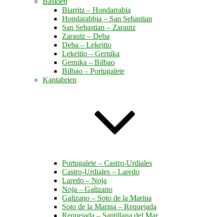
Baskien
Biarritz – Hondarrabia
Hondarabbia – San Sebastian
San Sebastian – Zarautz
Zarautz – Deba
Deba – Lekeitio
Lekeitio – Gernika
Gernika – Bilbao
Bilbao – Portugalete
Kantabrien
Portugalete – Castro-Urdiales
Castro-Urdiales – Laredo
Laredo – Noja
Noja – Galizano
Galizano – Soto de la Marina
Soto de la Marina – Requejada
Requejada – Santillana del Mar