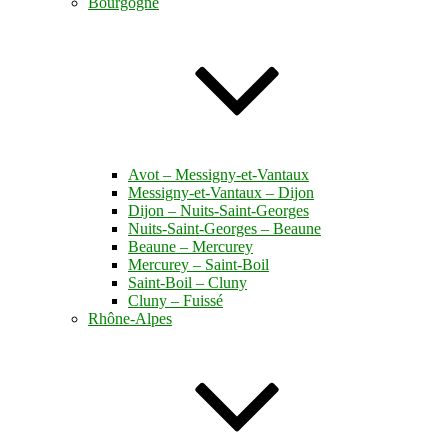
Bourgogne
Avot – Messigny-et-Vantaux
Messigny-et-Vantaux – Dijon
Dijon – Nuits-Saint-Georges
Nuits-Saint-Georges – Beaune
Beaune – Mercurey
Mercurey – Saint-Boil
Saint-Boil – Cluny
Cluny – Fuissé
Rhône-Alpes