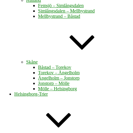
Halland
Femsjö – Simlångsdalen
Simlångsdalen – Mellbystrand
Mellbystrand – Båstad
Skåne
Båstad – Torekov
Torekov – Ängelholm
Ängelholm – Jonstorp
Jonstorp – Mölle
Mölle – Helsingborg
Helsingborg-Trier