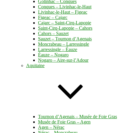
Golinhac – Conques
Conques – Livinhac-le-Haut
Livinhac-le-Haut – Figeac
Figeac – Cajarc
Cajarc – Saint-Cirq-Lapopie
Saint-Cirq-Lapopie – Cahors
Cahors – Sauzet
Sauzet – Tournon d’Agenais
Moncrabeau – Larressingle
Larressingle – Éauze
Éauze – Nogaro
Nogaro – Aire-sur-l’Adour
Aquitaine
Tournon d’Agenais – Musée de Foie Gras
Musée de Foie Gras – Agen
Agen – Nérac
Nérac – Moncrabeau