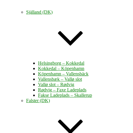
Själland (DK)
Helsingborg – Kokkedal
Kokkedal – Köpenhamn
Köpenhamn – Vallensbäck
Vallensbæk – Vallø slot
Vallø slot – Rødvig
Rødvig – Faxe Ladeplads
Fakse Ladeplads – Skallerup
Falster (DK)