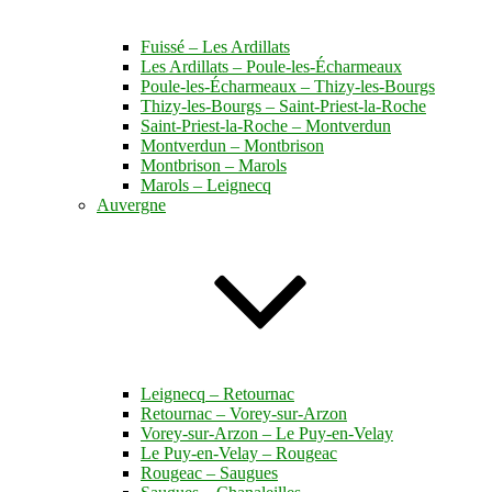
Fuissé – Les Ardillats
Les Ardillats – Poule-les-Écharmeaux
Poule-les-Écharmeaux – Thizy-les-Bourgs
Thizy-les-Bourgs – Saint-Priest-la-Roche
Saint-Priest-la-Roche – Montverdun
Montverdun – Montbrison
Montbrison – Marols
Marols – Leignecq
Auvergne
Leignecq – Retournac
Retournac – Vorey-sur-Arzon
Vorey-sur-Arzon – Le Puy-en-Velay
Le Puy-en-Velay – Rougeac
Rougeac – Saugues