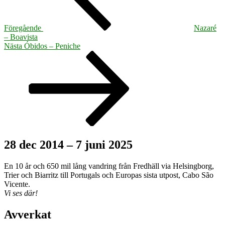
Föregående
Nazaré
– Boavista
Nästa
Nästa
Óbidos – Peniche
inlägg
28 dec 2014 – 7 juni 2025
En 10 år och 650 mil lång vandring från Fredhäll via Helsingborg,
Trier och Biarritz till Portugals och Europas sista utpost, Cabo São
Vicente.
Vi ses där!
Avverkat