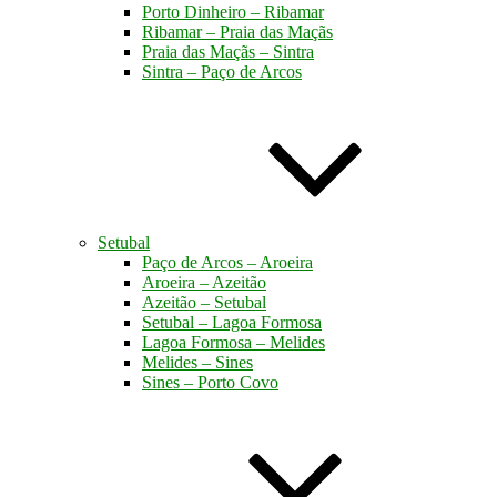
Porto Dinheiro – Ribamar
Ribamar – Praia das Maçãs
Praia das Maçãs – Sintra
Sintra – Paço de Arcos
Setubal
Paço de Arcos – Aroeira
Aroeira – Azeitão
Azeitão – Setubal
Setubal – Lagoa Formosa
Lagoa Formosa – Melides
Melides – Sines
Sines – Porto Covo