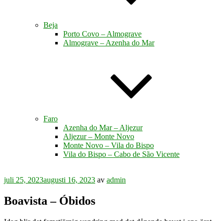
Beja
Porto Covo – Almograve
Almograve – Azenha do Mar
Faro
Azenha do Mar – Aljezur
Aljezur – Monte Novo
Monte Novo – Vila do Bispo
Vila do Bispo – Cabo de São Vicente
Publicerat
juli 25, 2023
augusti 16, 2023
av
admin
Boavista – Óbidos