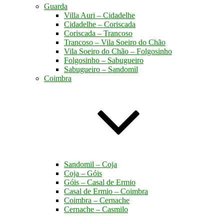
Guarda
Villa Auri – Cidadelhe
Cidadelhe – Coriscada
Coriscada – Trancoso
Trancoso – Vila Soeiro do Chão
Vila Soeiro do Chão – Folgosinho
Folgosinho – Sabugueiro
Sabugueiro – Sandomil
Coimbra
Sandomil – Coja
Coja – Góis
Góis – Casal de Ermio
Casal de Ermio – Coimbra
Coimbra – Cernache
Cernache – Casmilo