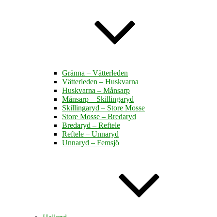
Gränna – Vätterleden
Vätterleden – Huskvarna
Huskvarna – Månsarp
Månsarp – Skillingaryd
Skillingaryd – Store Mosse
Store Mosse – Bredaryd
Bredaryd – Reftele
Reftele – Unnaryd
Unnaryd – Femsjö