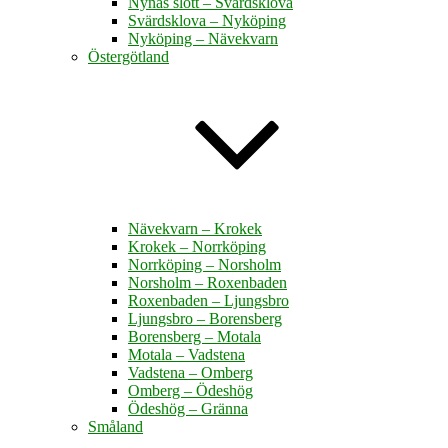
Nynäs slott – Svärdsklova
Svärdsklova – Nyköping
Nyköping – Nävekvarn
Östergötland
Nävekvarn – Krokek
Krokek – Norrköping
Norrköping – Norsholm
Norsholm – Roxenbaden
Roxenbaden – Ljungsbro
Ljungsbro – Borensberg
Borensberg – Motala
Motala – Vadstena
Vadstena – Omberg
Omberg – Ödeshög
Ödeshög – Gränna
Småland