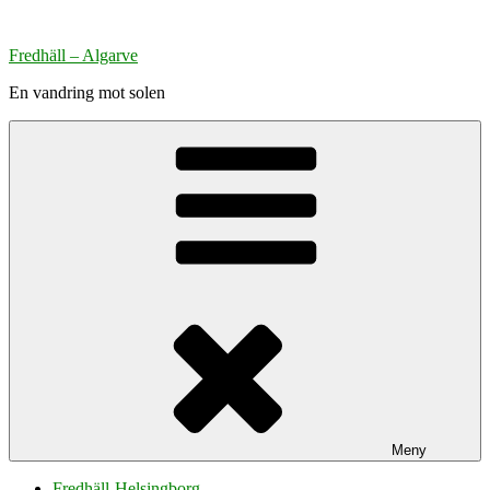
Hoppa
till
Fredhäll – Algarve
innehåll
En vandring mot solen
Meny
Fredhäll-Helsingborg