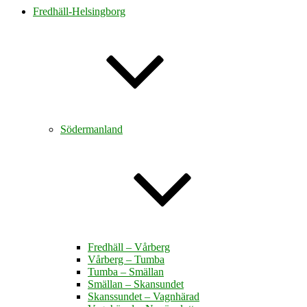
Fredhäll-Helsingborg
Södermanland
Fredhäll – Vårberg
Vårberg – Tumba
Tumba – Smällan
Smällan – Skansundet
Skanssundet – Vagnhärad