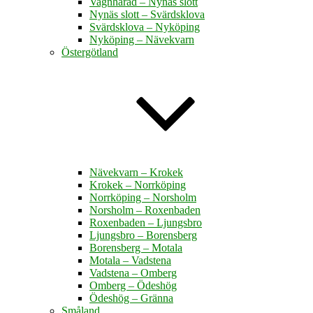
Vagnhärad – Nynäs slott
Nynäs slott – Svärdsklova
Svärdsklova – Nyköping
Nyköping – Nävekvarn
Östergötland
Nävekvarn – Krokek
Krokek – Norrköping
Norrköping – Norsholm
Norsholm – Roxenbaden
Roxenbaden – Ljungsbro
Ljungsbro – Borensberg
Borensberg – Motala
Motala – Vadstena
Vadstena – Omberg
Omberg – Ödeshög
Ödeshög – Gränna
Småland