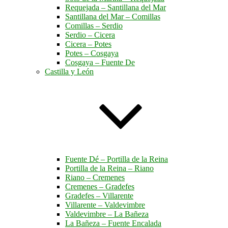
Requejada – Santillana del Mar
Santillana del Mar – Comillas
Comillas – Serdio
Serdio – Cicera
Cicera – Potes
Potes – Cosgaya
Cosgaya – Fuente De
Castilla y León
Fuente Dé – Portilla de la Reina
Portilla de la Reina – Riano
Riano – Cremenes
Cremenes – Gradefes
Gradefes – Villarente
Villarente – Valdevimbre
Valdevimbre – La Bañeza
La Bañeza – Fuente Encalada