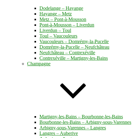
Dodelange – Hayange
Hayange – Metz
Metz – Pont-à-Mousson
Pont-à-Mousson – Liverdun
Liverdun – Toul
Toul – Vaucouleurs
Vaucouleurs – Domrémy-la-Pucelle
Domrémy-la-Pucelle – Neufchâteau
Neufchâteau – Contrexéville
Contrexéville – Martigny-les-Bains
Champagne
Martigny-les-Bains – Bourbonne-les-Bains
Bourbonne-les-Bains – Arbigny-sous-Varennes
Arbigny-sous-Varennes – Langres
Langres – Auberive