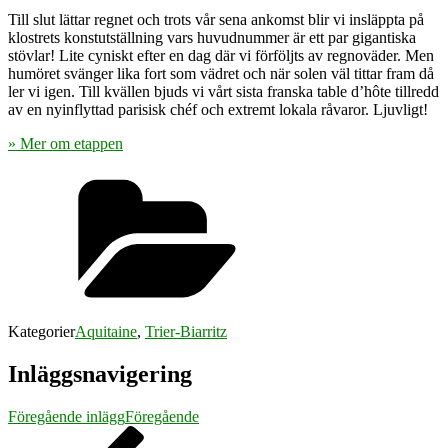
Till slut lättar regnet och trots vår sena ankomst blir vi insläppta på
klostrets konstutställning vars huvudnummer är ett par gigantiska
stövlar! Lite cyniskt efter en dag där vi förföljts av regnoväder. Men
humöret svänger lika fort som vädret och när solen väl tittar fram då
ler vi igen. Till kvällen bjuds vi vårt sista franska table d’hôte tillredd
av en nyinflyttad parisisk chéf och extremt lokala råvaror. Ljuvligt!
» Mer om etappen
Kategorier
Aquitaine
,
Trier-Biarritz
Inläggsnavigering
Föregående inlägg
Föregående