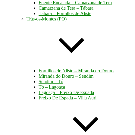
Fuente Encalada – Camarzana de Tera
Camarzana de Tera – Tábara
Tábara – Fornillos de Aliste
Trás-os-Montes (PO)
Fornillos de Aliste – Miranda do Douro
Miranda do Douro – Sendim
Sendim – Tó
Tó – Lagoaça
Lagoaça – Freixo De Espada
Freixo De Espada – Villa Auri