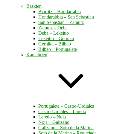
Baskien
Biarritz – Hondarrabia
Hondarabbia – San Sebastian
San Sebastian – Zarautz
Zarautz – Deba
Deba – Lekeitio
Lekeitio – Gernika
Gernika – Bilbao
Bilbao – Portugalete
Kantabrien
Portugalete – Castro-Urdiales
Castro-Urdiales – Laredo
Laredo – Noja
Noja – Galizano
Galizano – Soto de la Marina
Soto de la Marina – Requejada