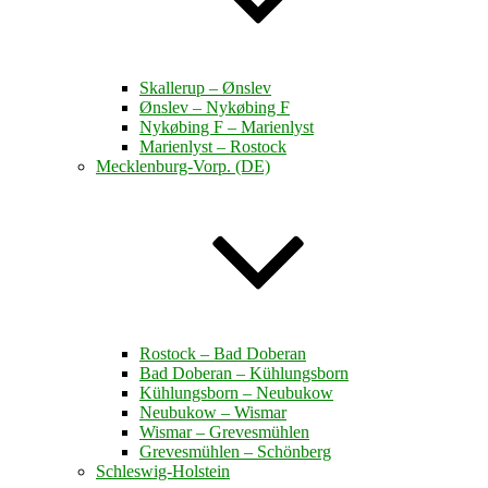
Skallerup – Ønslev
Ønslev – Nykøbing F
Nykøbing F – Marienlyst
Marienlyst – Rostock
Mecklenburg-Vorp. (DE)
Rostock – Bad Doberan
Bad Doberan – Kühlungsborn
Kühlungsborn – Neubukow
Neubukow – Wismar
Wismar – Grevesmühlen
Grevesmühlen – Schönberg
Schleswig-Holstein