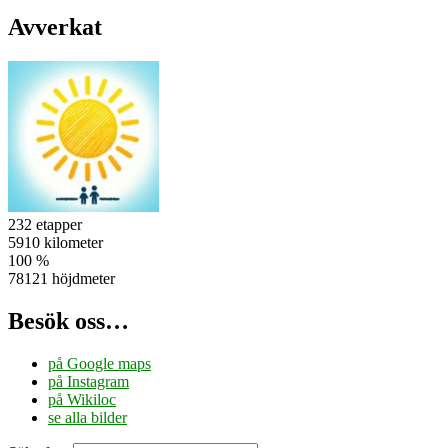
Avverkat
232 etapper
5910 kilometer
100 %
78121 höjdmeter
Besök oss…
på Google maps
på Instagram
på Wikiloc
se alla bilder