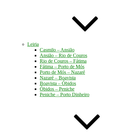
Leiria
Casmilo – Ansião
Ansião – Rio de Couros
Rio de Couros – Fátima
Fátima – Porto de Mós
Porto de Mós – Nazaré
Nazaré – Boavista
Boavista – Óbidos
Óbidos – Peniche
Peniche – Porto Dinheiro