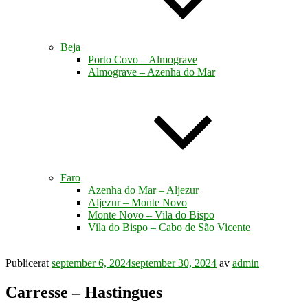
Beja
Porto Covo – Almograve
Almograve – Azenha do Mar
Faro
Azenha do Mar – Aljezur
Aljezur – Monte Novo
Monte Novo – Vila do Bispo
Vila do Bispo – Cabo de São Vicente
Publicerat
september 6, 2024
september 30, 2024
av
admin
Carresse – Hastingues