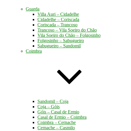
Guarda
Villa Auri – Cidadelhe
Cidadelhe – Coriscada
Coriscada – Trancoso
Trancoso – Vila Soeiro do Chão
Vila Soeiro do Chão – Folgosinho
Folgosinho – Sabugueiro
Sabugueiro – Sandomil
Coimbra
Sandomil – Coja
Coja – Góis
Góis – Casal de Ermio
Casal de Ermio – Coimbra
Coimbra – Cernache
Cernache – Casmilo