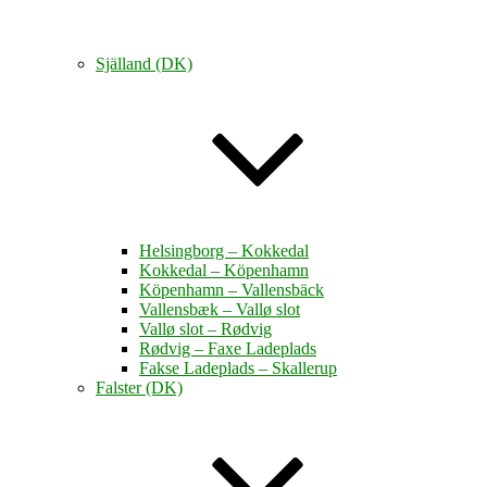
Själland (DK)
Helsingborg – Kokkedal
Kokkedal – Köpenhamn
Köpenhamn – Vallensbäck
Vallensbæk – Vallø slot
Vallø slot – Rødvig
Rødvig – Faxe Ladeplads
Fakse Ladeplads – Skallerup
Falster (DK)