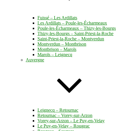
Fuissé – Les Ardillats
Les Ardillats – Poule-les-Écharmeaux
Poule-les-Écharmeaux – Thizy-les-Bourgs
Thizy-les-Bourgs – Saint-Priest-la-Roche
Saint-Priest-la-Roche – Montverdun
Montverdun – Montbrison
Montbrison – Marols
Marols – Leignecq
Auvergne
Leignecq – Retournac
Retournac – Vorey-sur-Arzon
Vorey-sur-Arzon – Le Puy-en-Velay
Le Puy-en-Velay – Rougeac