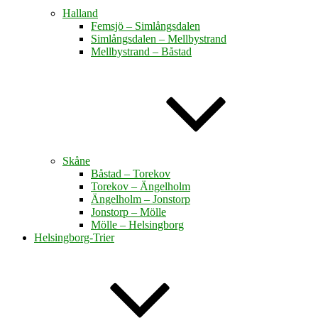
Halland
Femsjö – Simlångsdalen
Simlångsdalen – Mellbystrand
Mellbystrand – Båstad
Skåne
Båstad – Torekov
Torekov – Ängelholm
Ängelholm – Jonstorp
Jonstorp – Mölle
Mölle – Helsingborg
Helsingborg-Trier