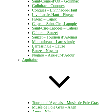
Saint-Côme-d’Olt – Golinhac
Golinhac – Conques
Conques – Livinhac-le-Haut
Livinhac-le-Haut – Figeac
Figeac – Cajarc
Cajarc – Saint-Cirq-Lapopie
Saint-Cirq-Lapopie – Cahors
Cahors – Sauzet
Sauzet – Tournon d’Agenais
Moncrabeau – Larressingle
Larressingle – Éauze
Éauze – Nogaro
Nogaro – Aire-sur-l’Adour
Aquitaine
Tournon d’Agenais – Musée de Foie Gras
Musée de Foie Gras – Agen
Agen – Nérac