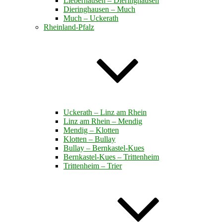
Lieberhausen – Dieringhausen
Dieringhausen – Much
Much – Uckerath
Rheinland-Pfalz
Uckerath – Linz am Rhein
Linz am Rhein – Mendig
Mendig – Klotten
Klotten – Bullay
Bullay – Bernkastel-Kues
Bernkastel-Kues – Trittenheim
Trittenheim – Trier