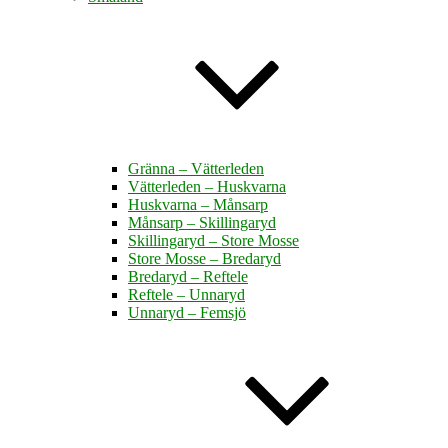
Gränna – Vätterleden
Vätterleden – Huskvarna
Huskvarna – Månsarp
Månsarp – Skillingaryd
Skillingaryd – Store Mosse
Store Mosse – Bredaryd
Bredaryd – Reftele
Reftele – Unnaryd
Unnaryd – Femsjö