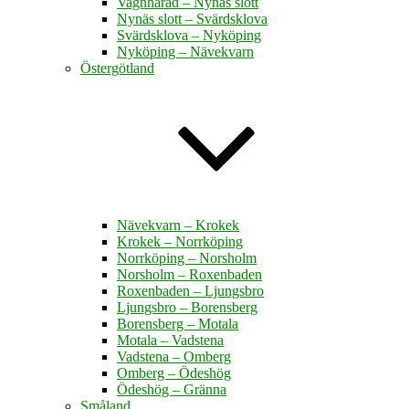
Vagnhärad – Nynäs slott
Nynäs slott – Svärdsklova
Svärdsklova – Nyköping
Nyköping – Nävekvarn
Östergötland
Nävekvarn – Krokek
Krokek – Norrköping
Norrköping – Norsholm
Norsholm – Roxenbaden
Roxenbaden – Ljungsbro
Ljungsbro – Borensberg
Borensberg – Motala
Motala – Vadstena
Vadstena – Omberg
Omberg – Ödeshög
Ödeshög – Gränna
Småland