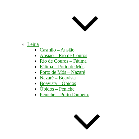
Leiria
Casmilo – Ansião
Ansião – Rio de Couros
Rio de Couros – Fátima
Fátima – Porto de Mós
Porto de Mós – Nazaré
Nazaré – Boavista
Boavista – Óbidos
Óbidos – Peniche
Peniche – Porto Dinheiro