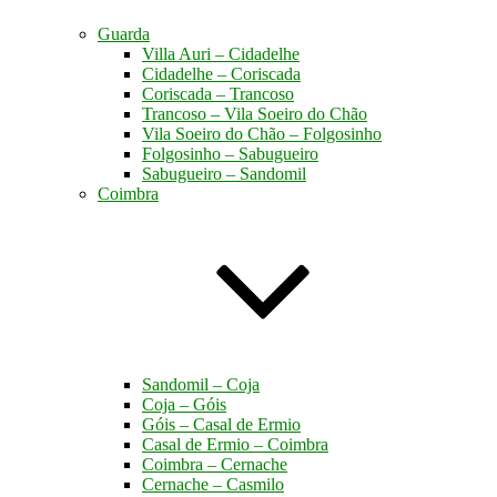
Guarda
Villa Auri – Cidadelhe
Cidadelhe – Coriscada
Coriscada – Trancoso
Trancoso – Vila Soeiro do Chão
Vila Soeiro do Chão – Folgosinho
Folgosinho – Sabugueiro
Sabugueiro – Sandomil
Coimbra
Sandomil – Coja
Coja – Góis
Góis – Casal de Ermio
Casal de Ermio – Coimbra
Coimbra – Cernache
Cernache – Casmilo