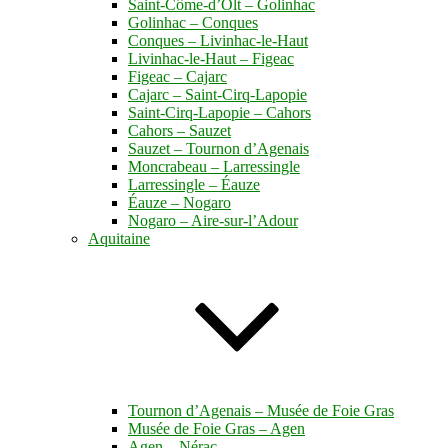
Saint-Côme-d’Olt – Golinhac
Golinhac – Conques
Conques – Livinhac-le-Haut
Livinhac-le-Haut – Figeac
Figeac – Cajarc
Cajarc – Saint-Cirq-Lapopie
Saint-Cirq-Lapopie – Cahors
Cahors – Sauzet
Sauzet – Tournon d’Agenais
Moncrabeau – Larressingle
Larressingle – Éauze
Éauze – Nogaro
Nogaro – Aire-sur-l’Adour
Aquitaine
Tournon d’Agenais – Musée de Foie Gras
Musée de Foie Gras – Agen
Agen – Nérac