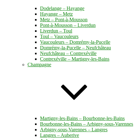
Dodelange – Hayange
Hayange – Metz
Metz – Pont-à-Mousson
Pont-à-Mousson – Liverdun
Liverdun – Toul
Toul – Vaucouleurs
Vaucouleurs – Domrémy-la-Pucelle
Domrémy-la-Pucelle – Neufchâteau
Neufchâteau – Contrexéville
Contrexéville – Martigny-les-Bains
Champagne
Martigny-les-Bains – Bourbonne-les-Bains
Bourbonne-les-Bains – Arbigny-sous-Varennes
Arbigny-sous-Varennes – Langres
Langres – Auberive