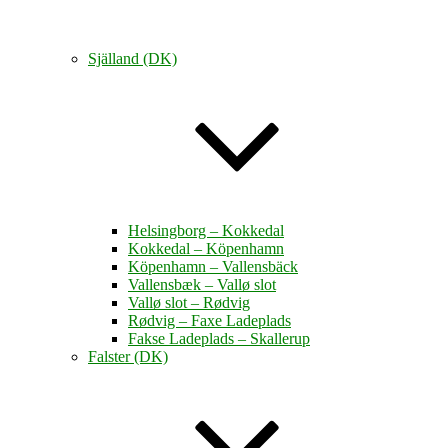
Själland (DK)
Helsingborg – Kokkedal
Kokkedal – Köpenhamn
Köpenhamn – Vallensbäck
Vallensbæk – Vallø slot
Vallø slot – Rødvig
Rødvig – Faxe Ladeplads
Fakse Ladeplads – Skallerup
Falster (DK)