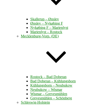
Skallerup – Ønslev
Ønslev – Nykøbing F
Nykøbing F – Marienlyst
Marienlyst – Rostock
Mecklenburg-Vorp. (DE)
Rostock – Bad Doberan
Bad Doberan – Kühlungsborn
Kühlungsborn – Neubukow
Neubukow – Wismar
Wismar – Grevesmühlen
Grevesmühlen – Schönberg
Schleswig-Holstein