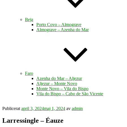
Beja
Porto Covo – Almograve
Almograve – Azenha do Mar
Faro
Azenha do Mar – Aljezur
Aljezur – Monte Novo
Monte Novo – Vila do Bispo
Vila do Bispo – Cabo de São Vicente
Publicerat
april 3, 2024
maj 1, 2024
av
admin
Larressingle – Éauze