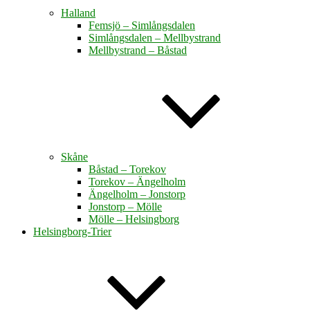
Halland
Femsjö – Simlångsdalen
Simlångsdalen – Mellbystrand
Mellbystrand – Båstad
Skåne
Båstad – Torekov
Torekov – Ängelholm
Ängelholm – Jonstorp
Jonstorp – Mölle
Mölle – Helsingborg
Helsingborg-Trier