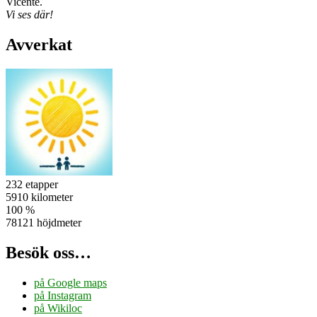
Vicente.
Vi ses där!
Avverkat
232 etapper
5910 kilometer
100 %
78121 höjdmeter
Besök oss…
på Google maps
på Instagram
på Wikiloc