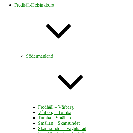
Fredhäll-Helsingborg
Södermanland
Fredhäll – Vårberg
Vårberg – Tumba
Tumba – Smällan
Smällan – Skansundet
Skanssundet – Vagnhärad