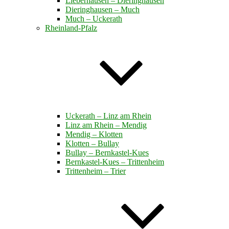
Lieberhausen – Dieringhausen
Dieringhausen – Much
Much – Uckerath
Rheinland-Pfalz
Uckerath – Linz am Rhein
Linz am Rhein – Mendig
Mendig – Klotten
Klotten – Bullay
Bullay – Bernkastel-Kues
Bernkastel-Kues – Trittenheim
Trittenheim – Trier