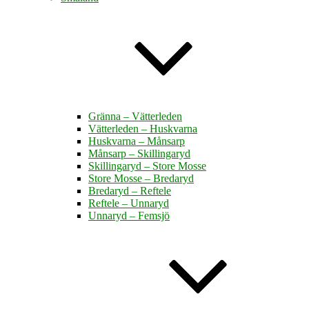
Gränna – Vätterleden
Vätterleden – Huskvarna
Huskvarna – Månsarp
Månsarp – Skillingaryd
Skillingaryd – Store Mosse
Store Mosse – Bredaryd
Bredaryd – Reftele
Reftele – Unnaryd
Unnaryd – Femsjö