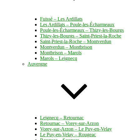
Fuissé – Les Ardillats
Les Ardillats – Poule-les-Écharmeaux
Poule-les-Écharmeaux – Thizy-les-Bourgs
Thizy-les-Bourgs – Saint-Priest-la-Roche
Saint-Priest-la-Roche – Montverdun
Montverdun – Montbrison
Montbrison – Marols
Marols – Leignecq
Auvergne
Leignecq – Retournac
Retournac – Vorey-sur-Arzon
Vorey-sur-Arzon – Le Puy-en-Velay
Le Puy-en-Velay – Rougeac