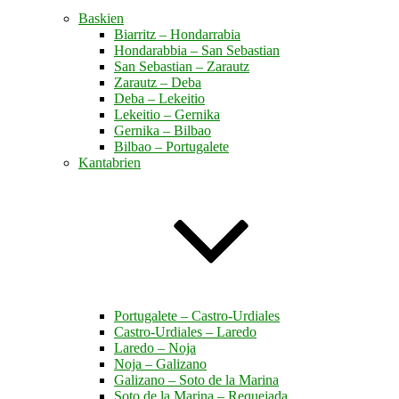
Baskien
Biarritz – Hondarrabia
Hondarabbia – San Sebastian
San Sebastian – Zarautz
Zarautz – Deba
Deba – Lekeitio
Lekeitio – Gernika
Gernika – Bilbao
Bilbao – Portugalete
Kantabrien
Portugalete – Castro-Urdiales
Castro-Urdiales – Laredo
Laredo – Noja
Noja – Galizano
Galizano – Soto de la Marina
Soto de la Marina – Requejada