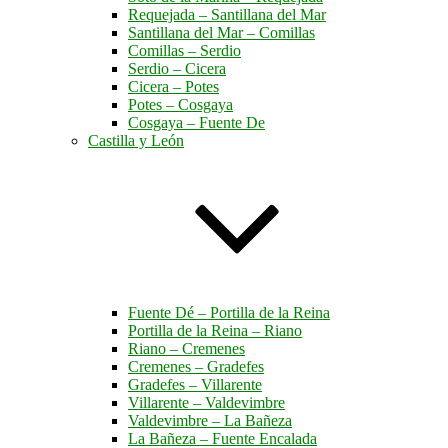
Requejada – Santillana del Mar
Santillana del Mar – Comillas
Comillas – Serdio
Serdio – Cicera
Cicera – Potes
Potes – Cosgaya
Cosgaya – Fuente De
Castilla y León
Fuente Dé – Portilla de la Reina
Portilla de la Reina – Riano
Riano – Cremenes
Cremenes – Gradefes
Gradefes – Villarente
Villarente – Valdevimbre
Valdevimbre – La Bañeza
La Bañeza – Fuente Encalada