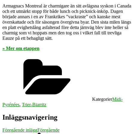
Armagnacs Montreal är charmigare än sitt avlägsna syskon i Canada
och ett utmärkt stopp för både lunch och picknick-inköp. Dagen
började annars i en av Frankrikes ”vackraste” och kanske mest
överskattade och för säsongen övergivna byar. Den sista milen längs
en platt evighetslång asfalterad före detta järnväg blev inte heller så
charmig som vi hoppats men den tog oss i vilket fall till trevliga
Eauze på ett behagligt sätt.
» Mer om etappen
Kategorier
Midi-
Pyrénées
,
Trier-Biarritz
Inläggsnavigering
Föregående inlägg
Föregående