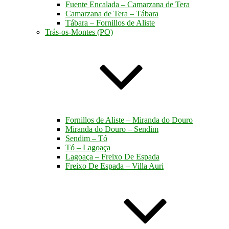
Fuente Encalada – Camarzana de Tera
Camarzana de Tera – Tábara
Tábara – Fornillos de Aliste
Trás-os-Montes (PO)
Fornillos de Aliste – Miranda do Douro
Miranda do Douro – Sendim
Sendim – Tó
Tó – Lagoaça
Lagoaça – Freixo De Espada
Freixo De Espada – Villa Auri